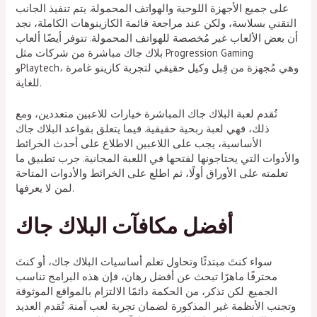
على جميع الأجهزة اللوحية والهواتف المحمولة. يتم تنفيذ الجانب
التقني بسلاسة، ولكن عند مراجعة قائمة الكازينوهات الكاملة، نجد
أن بعض الألعاب غير مُخصصة للهواتف المحمولة. تتوفر أيضًا ألعاب
بلاك جاك مباشرة من شركات مثل Progression Gaming
وPlaytech، وهي مُجهزة من قِبل وكيل حقيقي لتجربة كازينو غامرة
للغاية.
تُقدم لعبة البلاك جاك المباشرة خيارات للاعبين متعددين، ومع
ذلك، فهي لعبة ربحية حقيقية. فيما يتعلق بقواعد البلاك جاك
الأساسية، يجب على اللاعبين الاطلاع على أحدث الخرائط
والأدوات التي يحتاجونها لفتحها في اللعبة المجانية. جرب تطبيق ما
تعلمته على الأوراق أولًا، ثم اطلع على الخرائط والأدوات المتاحة
لمن لا يعرفها.
أفضل مكافآت البلاك جاك
سواء كنتَ مبتدئًا وتحاول تعلم أساسيات البلاك جاك، أو كنتَ
محترفًا ماهرًا تبحث عن أفضل رهان، فإن هذه البرامج تناسب
الجميع. لكن تذكر، من الحكمة دائمًا الالتزام بالمواقع الموثوقة
وتجنب الأنظمة غير المذكورة لضمان تجربة لعب آمنة. تُقدم العديد