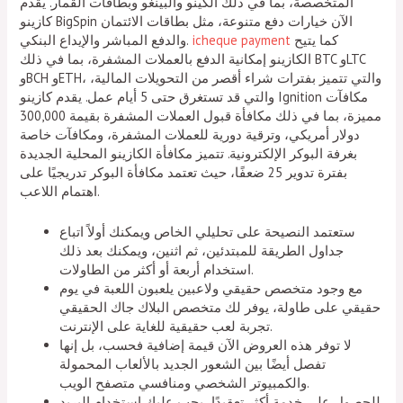
المتخصصة، بما في ذلك الكينو والبينغو وبطاقات القمار. يقدم
كازينو BigSpin الآن خيارات دفع متنوعة، مثل بطاقات الائتمان
كما يتيح
icheque payment
والدفع المباشر والإيداع البنكي.
الكازينو إمكانية الدفع بالعملات المشفرة، بما في ذلك BTC وLTC
وBCH وETH، والتي تتميز بفترات شراء أقصر من التحويلات المالية،
والتي قد تستغرق حتى 5 أيام عمل. يقدم كازينو Ignition مكافآت
مميزة، بما في ذلك مكافأة قبول العملات المشفرة بقيمة 300,000
دولار أمريكي، وترقية دورية للعملات المشفرة، ومكافآت خاصة
بغرفة البوكر الإلكترونية. تتميز مكافأة الكازينو المحلية الجديدة
بفترة تدوير 25 ضعفًا، حيث تعتمد مكافأة البوكر تدريجيًا على
اهتمام اللاعب.
ستعتمد النصيحة على تحليلي الخاص ويمكنك أولاً اتباع
جداول الطريقة للمبتدئين، ثم اثنين، ويمكنك بعد ذلك
استخدام أربعة أو أكثر من الطاولات.
مع وجود متخصص حقيقي ولاعبين يلعبون اللعبة في يوم
حقيقي على طاولة، يوفر لك متخصص البلاك جاك الحقيقي
تجربة لعب حقيقية للغاية على الإنترنت.
لا توفر هذه العروض الآن قيمة إضافية فحسب، بل إنها
تفصل أيضًا بين الشعور الجديد بالألعاب المحمولة
والكمبيوتر الشخصي ومنافسي متصفح الويب.
للحصول على خدمة أكثر تعقيدًا، يجب عليك استخدام البريد