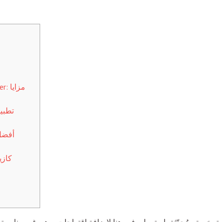
تطبي
كازي