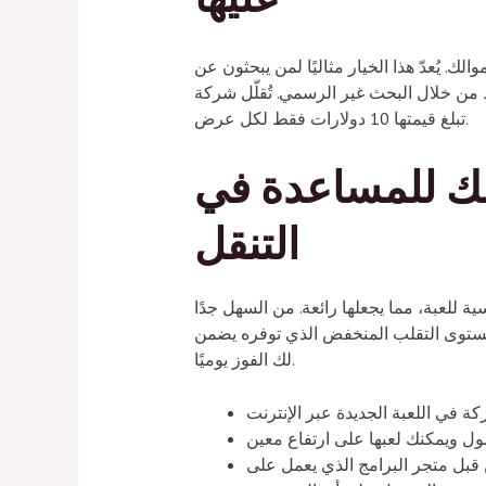
. يُعدّ هذا الخيار مثاليًا لمن يبحثون عن
ّل شركة Worthy Securities من صعوبة القيام برحلة استثمارية بفضل عروضها الترويجية التي
تبلغ قيمتها 10 دولارات فقط لكل عرض.
لك للمساعدة في
التنقل
ة للعبة، مما يجعلها رائعة. من السهل جدًا
 خط دفع، قد لا تبدو بعيدة المنال، لكن مستوى التقلب المنخفض الذي توفره يضمن
لك الفوز يوميًا.
Skillz والذي يقدم مسابقات بأموال حقيقية وستلعب الألعاب من أجل