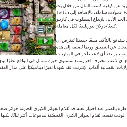
ن كيفية كسب المال من خلال بث Twitch. يوفر
Twitch عمولات شاملة، بالإضافة إلى PayPal، وإيداعًا مباشرًا في الحساب
أدنى للإيداع المطلوب في كازينو Mr Bet هو 15 دولارًا
كنديًا/دولارًا نيوزيلنديًا لكل معاملة.
تدفع بالتأكيد مبلغًا حقيقيًا يُفترض أن
 البحث عن التطبيق وربما تُضيفه إلى هذه
السوليتير ضد أي لاعب آخر في المباريات
بة مع أي لاعب محترف آخر يتمتع بمستوى خبرة مماثل في الواقع. نظرًا لوجو
لايات القضائية ألعاب الإنترنت. لقد شهدنا تغيرًا ديناميكيًا على مدار ا
ة بالصبر عند اختيار لعبة. قد تُقدّم الجوائز الكبرى الحديثة جوائز ض