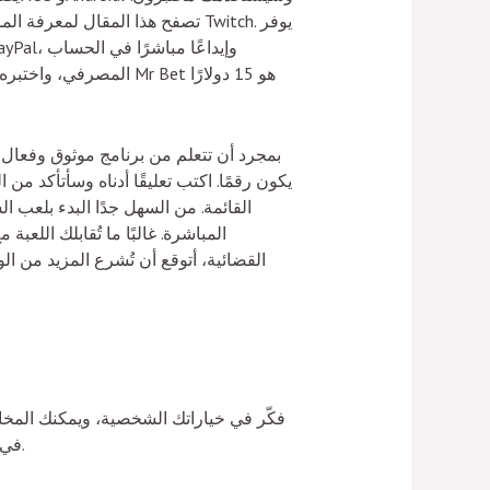
تصفح هذا المقال لمعرفة المزيد ع
المصرفي، واختبره. الحد ال
بمجرد أن تتعلم من برنامج موثوق وفعال، س
يكون رقمًا. اكتب تعليقًا أدناه وسأتأكد من
القائمة. من السهل جدًا البدء بلعب 
المباشرة. غالبًا ما تُقابلك اللع
القضائية، أتوقع أن تُشرع المزيد من الو
فكّر في خياراتك الشخصية، ويمكنك المخاطر
في الوقت نفسه، تُقدّم الجوائز الكبرى المُحسّنة مدفوعات أكثر ثباتًا، لكنها لا تُتيح نفس إمكانية تحقيق مكاسب ضخمة.