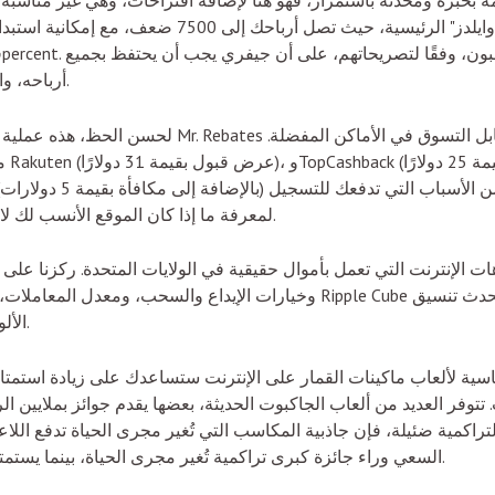
ة بخبرة ومُحدّثة باستمرار، فهو هنا لإضافة اقتراحات، وهي غير مناسبة ل
نفس تأثير رموز "فريزينغ وايلدز" الرئيسية، حيث تصل أربا
بون، وفقًا لتصريحاتهم، على أن جيفري يجب أن يحتفظ بجميع
في ألعاب سلوتس "مستر كاش باك" 95.37percent.
أرباحه، واعتبروا أنه من غير العدل أن يُعيد بعضًا منها.
لحسن الحظ، هذه عملية بسيطة لا تستغرق سوى لحظة. يقد
المفصلة لموقع Mr. Rebates لمعرفة ما إذا كان الموقع الأنسب لك لاسترداد النقود.
ت الإنترنت التي تعمل بأموال حقيقية في الولايات المتحدة. ركزنا على 
وخيارات الإيداع والسحب، ومعدل المعاملات، وتنوع الألعاب، ومكافأة الإنصاف
الألوان وفرقعة فقاعات الموسيقى سباقًا رائعًا.
سية لألعاب ماكينات القمار على الإنترنت ستساعدك على زيادة استمت
تتوفر العديد من ألعاب الجاكبوت الحديثة، بعضها يقدم جوائز بملايين الرا
لتراكمية ضئيلة، فإن جاذبية المكاسب التي تُغير مجرى الحياة تدفع اللاع
السعي وراء جائزة كبرى تراكمية تُغير مجرى الحياة، بينما يستمتع آخرون بالقدرة على التنبؤ بالجوائز الثابتة.