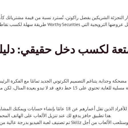
 التجزئة الشريكين بفضل راكوتن، تُسترد نسبة من قيمة مشترياتك كأموالك
طريقة سهلة لكسب نقاط من خلال البحث غير الرسمي. تُقل
تعة لكسب دخل حقيقي: دلي
كة وجذابة. يتناغم التصميم الكرتوني الجديد تمامًا مع الفكرة الرئيسي
البدء بها، وتتميز بعمق غير مرئي يجعلها لعبة مسلية للغاية. تحتوي على 15
هذا تطبيق حافز يدفع لك عند تنزيل الألعاب على الهاتف المحمول ويمكنك لعبها على ارتفاع معين.
تم تصنيف لعبة الفيديو بدرجة عالية من قبل متجر البرامج الذي يعمل على 