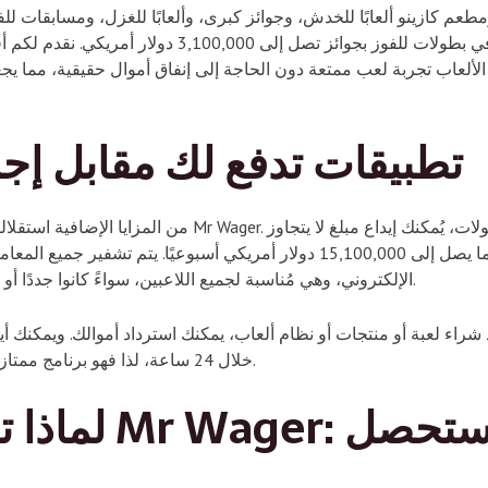
طعم كازينو ألعابًا للخدش، وجوائز كبرى، وألعابًا للغزل، ومسابقات للفو
ه الألعاب تجربة لعب ممتعة دون الحاجة إلى إنفاق أموال حقيقية، مما يج
تطبيقات تدفع لك مقابل إج
من المزايا الإضافية استقلالية أرقام الإيداع والسحب المقبولة 
10 دولارات أمريكية، وإيداع ما يصل إلى 15,100,000 دولار أمريكي أسبوعيًا. يتم
حماسية تُقام في كازينو Mr Wager الإلكتروني، وهي مُناسبة لجميع اللاعبين، سواءً كانوا جددًا أو مُجرّبين.
شراء لعبة أو منتجات أو نظام ألعاب، يمكنك استرداد أموالك. ويمكنك أيضًا إضافة المبلغ 
خلال 24 ساعة، لذا فهو برنامج ممتاز إذا كنت ترغب في استرداد أموالك بسرعة.
لماذا تستمتع 