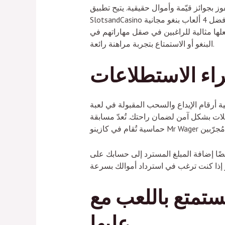
ز بجوائز قيّمة وأموال حقيقية. يتيح تطبيق
SlotsandCasino للمستخدمين إيداع الأموال للمشاركة في بطولات للفوز بجوائز تصل إلى 3,100,000 دولار أمريكي. نقدم لكم أفضل 4 ألعاب بنغو مجانية
علها مثالية للراغبين في صقل مهاراتهم في
البنغو أو الاستمتاع بتجربة مراهنة رائعة.
راء الاستطلاعات
في لعبة Mr Wager. ونظرًا لاختلاف القيود باختلاف أنواع العمولات، يُمكنك إيداع مبلغ لا يتجاوز
 تشفير جميع المعاملات بشكل آمن لضمان راحتك. تُعدّ مسابقة Spins بطولة
المسترد إلى حسابك على PayPal. يمكنك استرداد أموالك
باللعب مع Mr Wager: مزايا أفضل ستحصل
عليها