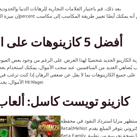
بعد ذلك، قم باختيار العلامات التجارية للرهانات الدنيا والحدودية المفضلة لديك وعدد خطوط الدفع.
أفضل 5 كازينوهات على الإنترنت في لمحة
ربة الكازينو الجديد شخصيًا لهذا الغرض. على الرغم من وجود بعض ال
عاب يُضاهي العديد من المنافسين. عند سحب الأموال، يمكنك استخدام بع
الأموال، يجب عليك أولًا إنشاء حساب مجاني في كازينو Mr.Wager.
كازينو تويست كاسل: ألعاب 
تظهر مزايا استرداد النقود في محفظة
RetailMeNot الخاصة بك، وسيتم إشعارك عبر البريد الإلكتروني بتوفر المبلغ. يقدم
Beta Family أيضًا نسخة تجريبية من تطبيق iOS وAndroid، وسيستخدمك مختبرون.