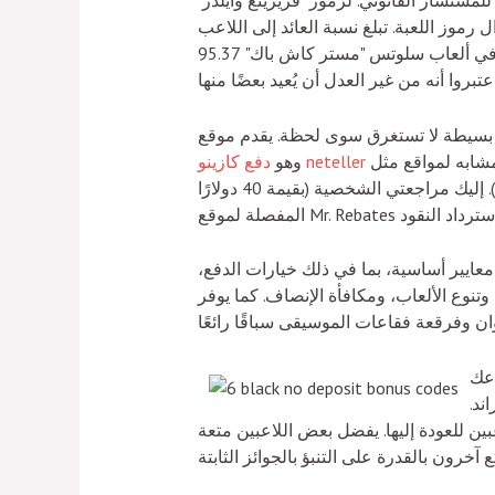
لمستشار القانوني. لرموز "فريزينغ وايلدز"
حك إلى 7500 ضعف، مع إمكانية استبدال رموز اللعبة. تبلغ نسبة العائد إلى اللاعب (RTP) الجديدة
م موقع Mr. Rebates خدمة استرداد النقود، حيث يدفعون لك مقابل التسوق في الأماكن المفضلة.
مشابه لمواقع مثل Rakuten (عرض قبول بقيمة 31 دولارًا)، وTopCashback (حافز تسجيل بقيمة 25 دولارًا)، وRebatesMe (مكافأة
دفع كازينو neteller
وهو
بقيمة 40 دولارًا) التي قد تكون على دراية بها. هناك العديد من الأسباب التي تدفعك للتسجيل (بالإضافة إلى مكافأة بقيمة 5 دولارات). إليك مراجعتي الشخصية
معايير أساسية، بما في ذلك خيارات الدفع،
. كما يوفر Ripple Cube تجربة لعب ديناميكية وسريعة، حيث يُحدث تنسيق
اعك
ند.
بين للعودة إليها. يفضل بعض اللاعبين متعة