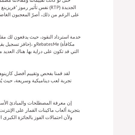
حتى لو كانت تقييماتنا ومقالاتنا مصمم
على الرغم من ذلك، أصرّ المعجبون الغاض
لقد قمنا بفحص وتقييم أفضل كازينوها
إن معرفة المصطلحات والمبادئ الأسا
بتجربة ألعاب ماكينات القمار على الإنترنت. 
ولأن احتمالات الفوز بالجائزة الكبرى ا