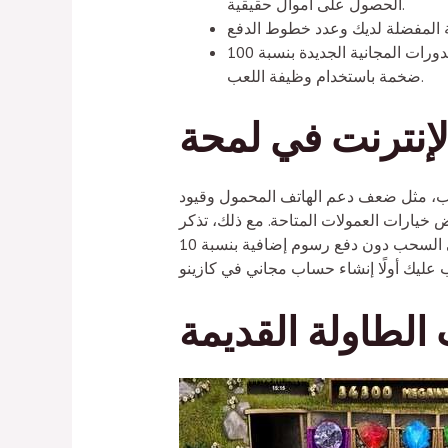
الحصول على أموال حقيقية.
إن ميزة الدورات المجانية الجديدة بنسبة 100percent هي القدرة الوحيدة المفيدة للغاية، في حين أنه يمكنك أيضًا تغيير طريقة المكاسب إلى مكاسب
ضخمة باستخدام وظيفة اللعب.
عيوب، مثل ضعف دعم الهاتف المحمول وقيود
ض خيارات العمولات المتاحة. مع ذلك، تذكر
أنه يجب عليك المراهنة على جميع الكازينوهات بما لا يقل عن ضعفي الرهان إذا كنت ترغب في السحب دون دفع رسوم إضافية بنسبة 10percent. قبل إيداع
الطاولة القديمة