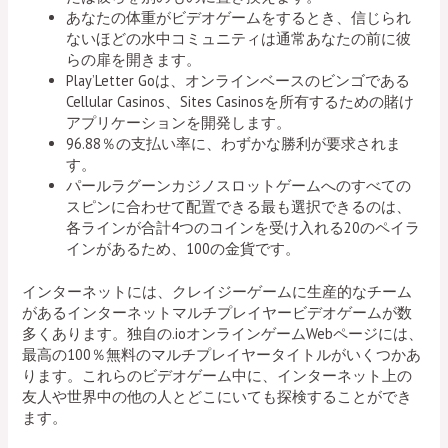
あなたの体重がビデオゲームをするとき、信じられ
ないほどの水中コミュニティは通常あなたの前に彼
らの扉を開きます。
Play’Letter Goは、オンラインベースのビンゴである
Cellular Casinos、Sites Casinosを所有するための賭け
アプリケーションを開発します。
96.88％の支払い率に、わずかな勝利が要求されま
す。
パールラグーンカジノスロットゲームへのすべての
スピンに合わせて配置できる最も選択できるのは、
各ラインが合計4つのコインを受け入れる20のペイラ
インがあるため、100の金貨です。
インターネットには、クレイジーゲームに生産的なチーム
があるインターネットマルチプレイヤービデオゲームが数
多くあります。独自の.ioオンラインゲームWebページには、
最高の100％無料のマルチプレイヤータイトルがいくつかあ
ります。これらのビデオゲーム中に、インターネット上の
友人や世界中の他の人とどこにいても探検することができ
ます。