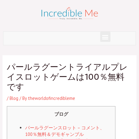
Skip
to
content
Menu
Post
navigation
パールラグーントライアルプレ
イスロットゲームは100％無料
です
/
Blog
/ By
theworldofincredibleme
ブログ
パールラグーンスロット – コメント、
100％無料＆デモギャンブル