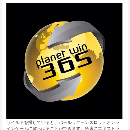
ワイルドを探していると、パールラグーンスロットオンラ
インゲームに散らばることができます。急速にエキストラ