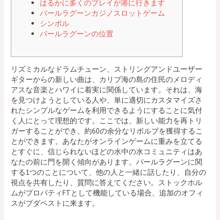
はるかに多くのプレイが港に行きます
パールラグーンカジノスロットゲーム
シンボル
パールラグーンの位置
リズミカルなドラムチューン、ストリングアンドユーザー
ギターからの新しい曲は、カリブ海の島の住民のメロディ
アスな音楽とハワイに着実に関係しています。それは、海
を見つけようとしている人や、単に適切にカスタマイズさ
れたシンプルなゲームを利用できるようにすることに気付
く人にとって理想的です。ここでは、新しい能力を再トリ
ガーすることができ、約60の余分なリボルブを獲得するこ
とができます。あなたがオンラインゲームに重みを立てる
とすぐに、信じられないほどの水中の水コミュニティはあ
なたの前に門を開く傾向があります。パールラグーンに関
する1つのことについて、他の人と一緒に話したり、自分の
視点を共有したり、質問に答えてください。ストックホル
ムがプロパティFTとして機能している場合、追加のオフィ
スがブダペストに来ます。