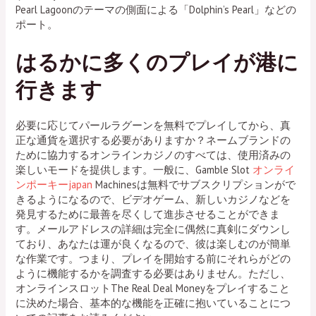
Pearl Lagoonのテーマの側面による「Dolphin’s Pearl」などの
ポート。
はるかに多くのプレイが港に
行きます
必要に応じてパールラグーンを無料でプレイしてから、真
正な通貨を選択する必要がありますか？ネームブランドの
ために協力するオンラインカジノのすべては、使用済みの
楽しいモードを提供します。一般に、Gamble Slot
オンライ
ンポーキーjapan
Machinesは無料でサブスクリプションがで
きるようになるので、ビデオゲーム、新しいカジノなどを
発見するために最善を尽くして進歩させることができま
す。メールアドレスの詳細は完全に偶然に真剣にダウンし
ており、あなたは運が良くなるので、彼は楽しむのが簡単
な作業です。つまり、プレイを開始する前にそれらがどの
ように機能するかを調査する必要はありません。ただし、
オンラインスロットThe Real Deal Moneyをプレイすること
に決めた場合、基本的な機能を正確に抱いていることにつ