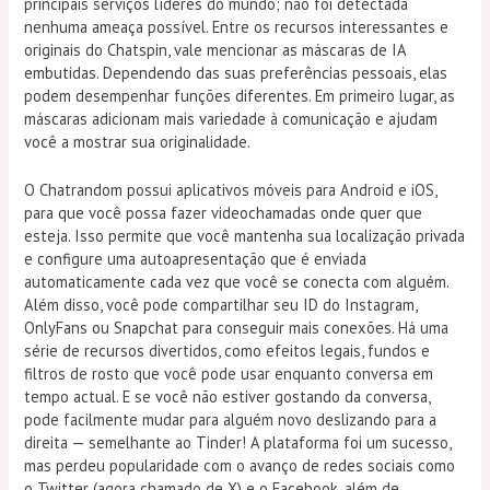
principais serviços líderes do mundo; não foi detectada
nenhuma ameaça possível. Entre os recursos interessantes e
originais do Chatspin, vale mencionar as máscaras de IA
embutidas. Dependendo das suas preferências pessoais, elas
podem desempenhar funções diferentes. Em primeiro lugar, as
máscaras adicionam mais variedade à comunicação e ajudam
você a mostrar sua originalidade.
O Chatrandom possui aplicativos móveis para Android e iOS,
para que você possa fazer videochamadas onde quer que
esteja. Isso permite que você mantenha sua localização privada
e configure uma autoapresentação que é enviada
automaticamente cada vez que você se conecta com alguém.
Além disso, você pode compartilhar seu ID do Instagram,
OnlyFans ou Snapchat para conseguir mais conexões. Há uma
série de recursos divertidos, como efeitos legais, fundos e
filtros de rosto que você pode usar enquanto conversa em
tempo actual. E se você não estiver gostando da conversa,
pode facilmente mudar para alguém novo deslizando para a
direita — semelhante ao Tinder! A plataforma foi um sucesso,
mas perdeu popularidade com o avanço de redes sociais como
o Twitter (agora chamado de X) e o Facebook, além de