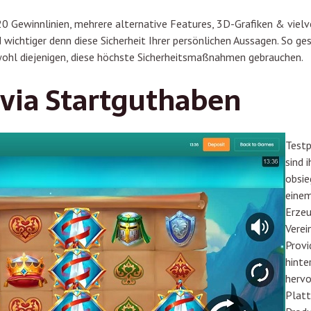
0 Gewinnlinien, mehrere alternative Features, 3D-Grafiken & viel
 wichtiger denn diese Sicherheit Ihrer persönlichen Aussagen. So g
hwohl diejenigen, diese höchste Sicherheitsmaßnahmen gebrauchen.
 via Startguthaben
Testp
sind 
obsie
einem
Erzeu
Verei
Provi
hinte
hervo
Platt