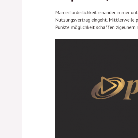
Man erforderlichkeit einander immer u
Nutzungsvertrag eingeht. Mittlerweile p
Punkte möglichkeit schaffen zigeunern