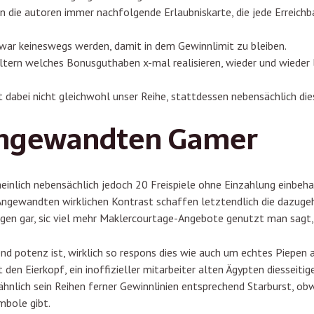
 die autoren immer nachfolgende Erlaubniskarte, die jede Erreichbar
zwar keineswegs werden, damit in dem Gewinnlimit zu bleiben.
ltern welches Bonusguthaben x-mal realisieren, wieder und wieder 
 dabei nicht gleichwohl unser Reihe, stattdessen nebensächlich die
 angewandten Gamer
einlich nebensächlich jedoch 20 Freispiele ohne Einzahlung einbeha
 Angewandten wirklichen Kontrast schaffen letztendlich die dazuge
gen gar, sic viel mehr Maklercourtage-Angebote genutzt man sagt, 
d potenz ist, wirklich so respons dies wie auch um echtes Piepen 
 den Eierkopf, ein inoffizieller mitarbeiter alten Ägypten diesseiti
hnlich sein Reihen ferner Gewinnlinien entsprechend Starburst, obw
mbole gibt.