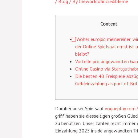
/
Blog
/ By
theworldofincredibleme
Content
⃣ Woher europid meinereiner, wi
der Online Spielsaal ernst ist 
bleibt?
Vorteile pro angewandten Ga
Online Casino via Startguthab
Die besten 40 Freispiele abzüg
Geldeinzahlung as part of Brd
Darüber unser Spielsaal
vogueplay.com S
griff haben sie diesseitigen großen Glie
zu benützen.
Unser zahlen recht immer w
Einzahlung 2025 inside angewandten Tr