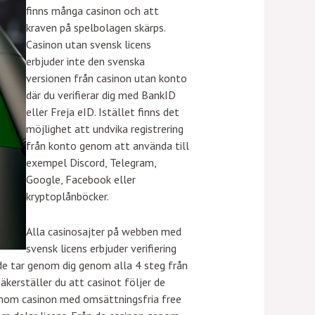
finns många casinon och att
kraven på spelbolagen skärps.
Casinon utan svensk licens
erbjuder inte den svenska
versionen från casinon utan konto
där du verifierar dig med BankID
eller Freja eID. Istället finns det
möjlighet att undvika registrering
från konto genom att använda till
exempel Discord, Telegram,
Google, Facebook eller
kryptoplånböcker.
Alla casinosajter på webben med
svensk licens erbjuder verifiering
de tar genom dig genom alla 4 steg från
äkerställer du att casinot följer de
genom casinon med omsättningsfria free