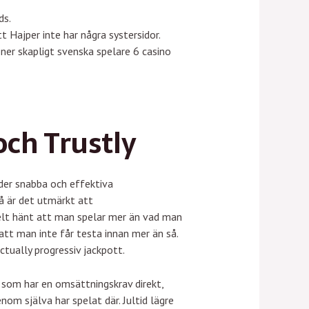
ds.
t Hajper inte har några systersidor.
ner skapligt svenska spelare 6 casino
och Trustly
der snabba och effektiva
å är det utmärkt att
kelt hänt att man spelar mer än vad man
 att man inte får testa innan mer än så.
ctually progressiv jackpott.
 som har en omsättningskrav direkt,
om själva har spelat där. Jultid lägre