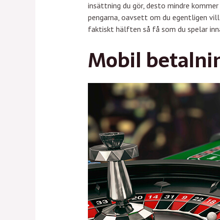
insättning du gör, desto mindre kommer d
pengarna, oavsett om du egentligen vill 
faktiskt hälften så få som du spelar inn
Mobil betaln