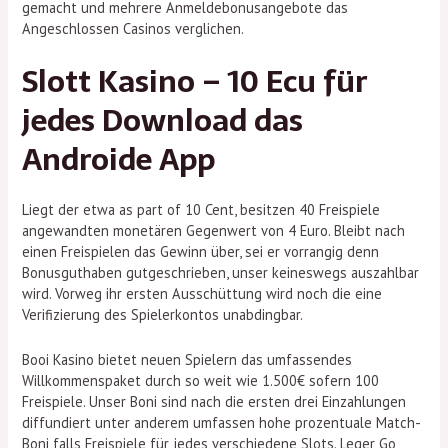
gemacht und mehrere Anmeldebonusangebote das
Angeschlossen Casinos verglichen.
Slott Kasino – 10 Ecu für
jedes Download das
Androide App
Liegt der etwa as part of 10 Cent, besitzen 40 Freispiele
angewandten monetären Gegenwert von 4 Euro. Bleibt nach
einen Freispielen das Gewinn über, sei er vorrangig denn
Bonusguthaben gutgeschrieben, unser keineswegs auszahlbar
wird. Vorweg ihr ersten Ausschüttung wird noch die eine
Verifizierung des Spielerkontos unabdingbar.
Booi Kasino bietet neuen Spielern das umfassendes
Willkommenspaket durch so weit wie 1.500€ sofern 100
Freispiele. Unser Boni sind nach die ersten drei Einzahlungen
diffundiert unter anderem umfassen hohe prozentuale Match-
Boni falls Freispiele für jedes verschiedene Slots. Leger Go