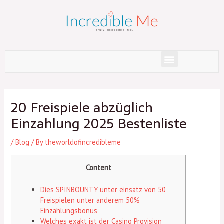
Skip
to
content
Menu
Post
navigation
20 Freispiele abzüglich
Einzahlung 2025 Bestenliste
/
Blog
/ By
theworldofincredibleme
Content
Dies SPINBOUNTY unter einsatz von 50
Freispielen unter anderem 50%
Einzahlungsbonus
Welches exakt ist der Casino Provision