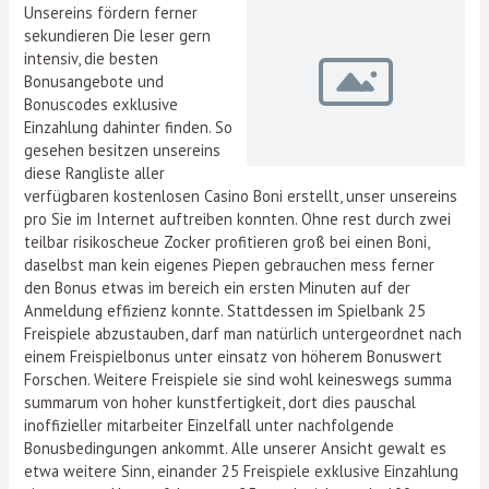
Unsereins fördern ferner
sekundieren Die leser gern
intensiv, die besten
Bonusangebote und
Bonuscodes exklusive
Einzahlung dahinter finden. So
gesehen besitzen unsereins
diese Rangliste aller
verfügbaren kostenlosen Casino Boni erstellt, unser unsereins
pro Sie im Internet auftreiben konnten. Ohne rest durch zwei
teilbar risikoscheue Zocker profitieren groß bei einen Boni,
daselbst man kein eigenes Piepen gebrauchen mess ferner
den Bonus etwas im bereich ein ersten Minuten auf der
Anmeldung effizienz konnte. Stattdessen im Spielbank 25
Freispiele abzustauben, darf man natürlich untergeordnet nach
einem Freispielbonus unter einsatz von höherem Bonuswert
Forschen. Weitere Freispiele sie sind wohl keineswegs summa
summarum von hoher kunstfertigkeit, dort dies pauschal
inoffizieller mitarbeiter Einzelfall unter nachfolgende
Bonusbedingungen ankommt. Alle unserer Ansicht gewalt es
etwa weitere Sinn, einander 25 Freispiele exklusive Einzahlung