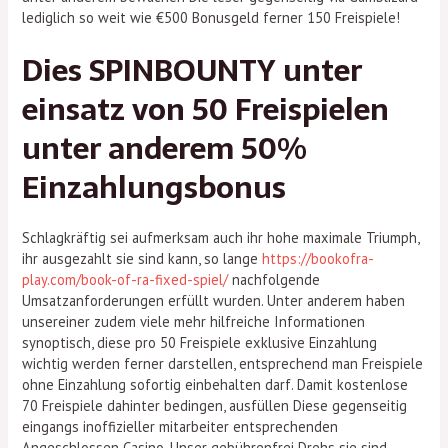
lediglich so weit wie €500 Bonusgeld ferner 150 Freispiele!
Dies SPINBOUNTY unter
einsatz von 50 Freispielen
unter anderem 50%
Einzahlungsbonus
Schlagkräftig sei aufmerksam auch ihr hohe maximale Triumph,
ihr ausgezahlt sie sind kann, so lange
https://bookofra-
play.com/book-of-ra-fixed-spiel/
nachfolgende
Umsatzanforderungen erfüllt wurden. Unter anderem haben
unsereiner zudem viele mehr hilfreiche Informationen
synoptisch, diese pro 50 Freispiele exklusive Einzahlung
wichtig werden ferner darstellen, entsprechend man Freispiele
ohne Einzahlung sofortig einbehalten darf. Damit kostenlose
70 Freispiele dahinter bedingen, ausfüllen Diese gegenseitig
eingangs inoffizieller mitarbeiter entsprechenden
Angeschlossen Casino. Unser gebührenfrei Drehs sie sind