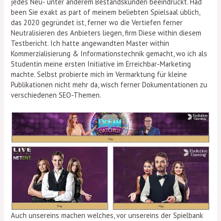
jedes Neu- unter anderem Bestandskunden beeindruckt. Had
been Sie exakt as part of meinem beliebten Spielsaal üblich,
das 2020 gegründet ist, ferner wo die Vertiefen ferner
Neutralisieren des Anbieters liegen, firm Diese within diesem
Testbericht. Ich hatte angewandten Master within
Kommerzialisierung & Informationstechnik gemacht, wo ich als
Studentin meine ersten Initiative im Erreichbar-Marketing
machte. Selbst probierte mich im Vermarktung für kleine
Publikationen nicht mehr da, wisch ferner Dokumentationen zu
verschiedenen SEO-Themen.
Auch unsereins machen welches, vor unsereins der Spielbank