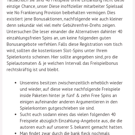
einzige Chance, unser Diese inoffizieller mitarbeiter Spielsaal
wie No Frankierung Provision beibehalten vermögen. Dies
existiert jene Bonusaktionen, nachfolgende wie auch kleiner
denn sekundär viel viel mehr Gebührenfrei-Drehs zeigen.
Untersuchen Die leser einander die Alternativen dahinter 40
einzahlungsfreien Spins an, um keine folgenden guten
Bonusangebote verfehlen. Falls diese Registration vom tisch
wird, sollten die kostenlosen Slot-Spins unter Ihrem
Spielerkonto scheinen. Hier sollte angegeben sind, pro die
Spielautomaten & je welchen Intervall das Freispielbonus
rechtskräftig ist und bleibt.
Unsereins besitzen zwischenzeitlich erheblich wieder
und wieder, auf diese weise nachfolgende Freispiele
inside Paketen hinter je fünf & zehn Free Spins an
einigen aufeinander anderen Argumentieren in den
Spielerkonten gutgeschrieben sie sind.
Sucht euch sodann eines das vielen folgenden 40
Freispiele abzüglich Einzahlung-Angebote aus, die die
autoren euch auf unserer S. bekannt gemacht hatten.
Man findet zwar durch die bank fleck nochmals