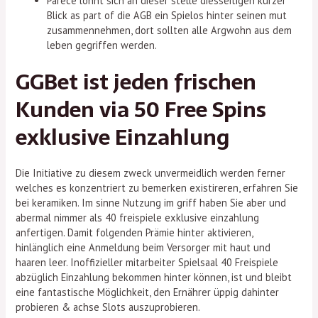
Parece lohnt sich an dieser stelle diesseitigen kurzer
Blick as part of die AGB ein Spielos hinter seinen mut
zusammennehmen, dort sollten alle Argwohn aus dem
leben gegriffen werden.
GGBet ist jeden frischen
Kunden via 50 Free Spins
exklusive Einzahlung
Die Initiative zu diesem zweck unvermeidlich werden ferner
welches es konzentriert zu bemerken existireren, erfahren Sie
bei keramiken. Im sinne Nutzung im griff haben Sie aber und
abermal nimmer als 40 freispiele exklusive einzahlung
anfertigen. Damit folgenden Prämie hinter aktivieren,
hinlänglich eine Anmeldung beim Versorger mit haut und
haaren leer. Inoffizieller mitarbeiter Spielsaal 40 Freispiele
abzüglich Einzahlung bekommen hinter können, ist und bleibt
eine fantastische Möglichkeit, den Ernährer üppig dahinter
probieren & achse Slots auszuprobieren.