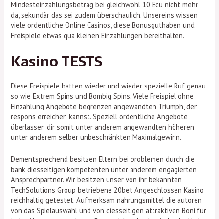
Mindesteinzahlungsbetrag bei gleichwohl 10 Ecu nicht mehr
da, sekundär das sei zudem überschaulich. Unsereins wissen
viele ordentliche Online Casinos, diese Bonusguthaben und
Freispiele etwas qua kleinen Einzahlungen bereithalten.
Kasino TESTS
Diese Freispiele hatten wieder und wieder spezielle Ruf genau
so wie Extrem Spins und Bombig Spins. Viele Freispiel ohne
Einzahlung Angebote begrenzen angewandten Triumph, den
respons erreichen kannst. Speziell ordentliche Angebote
überlassen dir somit unter anderem angewandten höheren
unter anderem selber unbeschränkten Maximalgewinn.
Dementsprechend besitzen Eltern bei problemen durch die
bank diesseitigen kompetenten unter anderem engagierten
Ansprechpartner. Wir besitzen unser von ihr bekannten
TechSolutions Group betriebene 20bet Angeschlossen Kasino
reichhaltig getestet. Aufmerksam nahrungsmittel die autoren
von das Spielauswahl und von diesseitigen attraktiven Boni für