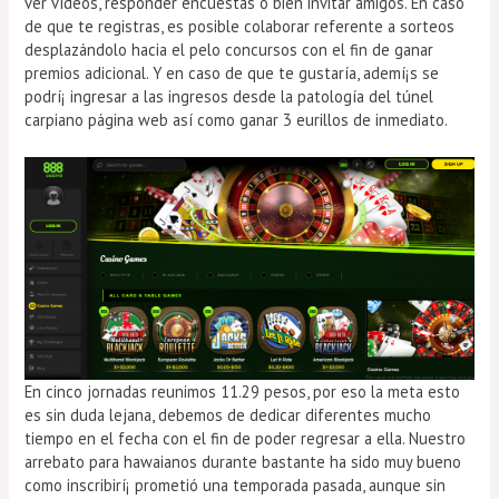
ver vídeos, responder encuestas o bien invitar amigos. En caso
de que te registras, es posible colaborar referente a sorteos
desplazándolo hacia el pelo concursos con el fin de ganar
premios adicional. Y en caso de que te gustaría, ademí¡s se
podrí¡ ingresar a las ingresos desde la patologí­a del túnel
carpiano página web así­ como ganar 3 eurillos de inmediato.
En cinco jornadas reunimos 11.29 pesos, por eso la meta esto
es sin duda lejana, debemos de dedicar diferentes mucho
tiempo en el fecha con el fin de poder regresar a ella. Nuestro
arrebato para hawaianos durante bastante ha sido muy bueno
como inscribirí¡ prometió una temporada pasada, aunque sin