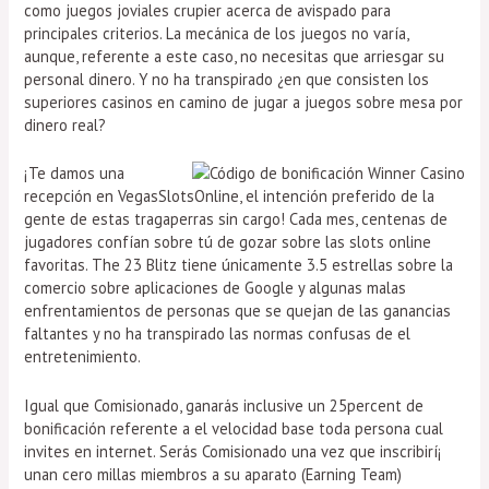
como juegos joviales crupier acerca de avispado para
principales criterios. La mecánica de los juegos no varía,
aunque, referente a este caso, no necesitas que arriesgar su
personal dinero. Y no ha transpirado ¿en que consisten los
superiores casinos en camino de jugar a juegos sobre mesa por
dinero real?
¡Te damos una
recepción en VegasSlotsOnline, el intención preferido de la
gente de estas tragaperras sin cargo! Cada mes, centenas de
jugadores confían sobre tú de gozar sobre las slots online
favoritas. The 23 Blitz tiene únicamente 3.5 estrellas sobre la
comercio sobre aplicaciones de Google y algunas malas
enfrentamientos de personas que se quejan de las ganancias
faltantes y no ha transpirado las normas confusas de el
entretenimiento.
Igual que Comisionado, ganarás inclusive un 25percent de
bonificación referente a el velocidad base toda persona cual
invites en internet. Serás Comisionado una vez que inscribirí¡
unan cero millas miembros a su aparato (Earning Team)