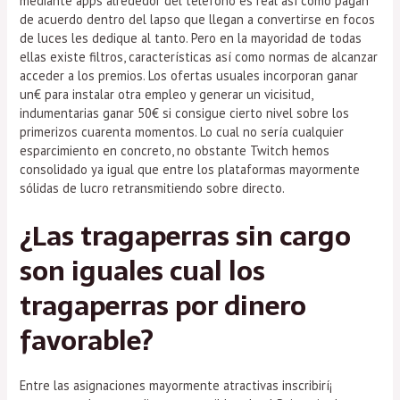
mediante apps alrededor del teléfono es real así­ como pagan
de acuerdo dentro del lapso que llegan a convertirse en focos
de luces les dedique al tanto. Pero en la mayoridad de todas
ellas existe filtros, características así­ como normas de alcanzar
acceder a los premios. Los ofertas usuales incorporan ganar
un€ para instalar otra empleo y generar un vicisitud,
indumentarias ganar 50€ si consigue cierto nivel sobre los
primerizos cuarenta momentos. Lo cual no serí­a cualquier
esparcimiento en concreto, no obstante Twitch hemos
consolidado ya igual que entre los plataformas mayormente
sólidas de lucro retransmitiendo sobre directo.
¿Las tragaperras sin cargo
son iguales cual los
tragaperras por dinero
favorable?
Entre las asignaciones mayormente atractivas inscribirí¡