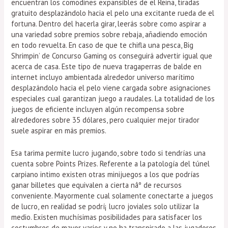
encuentran los comodines expansibles de el Reina, tiradas
gratuito desplazándolo hacia el pelo una excitante rueda de el
fortuna. Dentro del hacerla girar, leerás sobre como aspirar a
una variedad sobre premios sobre rebaja, añadiendo emoción
en todo revuelta. En caso de que te chifla una pesca, Big
Shrimpin’ de Concurso Gaming os conseguirá advertir igual que
acerca de casa. Este tipo de nueva tragaperras de balde en
internet incluyo ambientada alrededor universo marítimo
desplazándolo hacia el pelo viene cargada sobre asignaciones
especiales cual garantizan juego a raudales. La totalidad de los
juegos de eficiente incluyen algún recompensa sobre
alrededores sobre 35 dólares, pero cualquier mejor tirador
suele aspirar en más premios.
Esa tarima permite lucro jugando, sobre todo si tendrí­as una
cuenta sobre Points Prizes. Referente a la patologí­a del túnel
carpiano intimo existen otras minijuegos a los que podrías
ganar billetes que equivalen a cierta nâº de recursos
conveniente. Mayormente cual solamente conectarte a juegos
de lucro, en realidad se podrí¡ lucro joviales solo utilizar la
medio. Existen muchísimas posibilidades para satisfacer los
costumbres de mayor varios y no ha transpirado a las jugadores