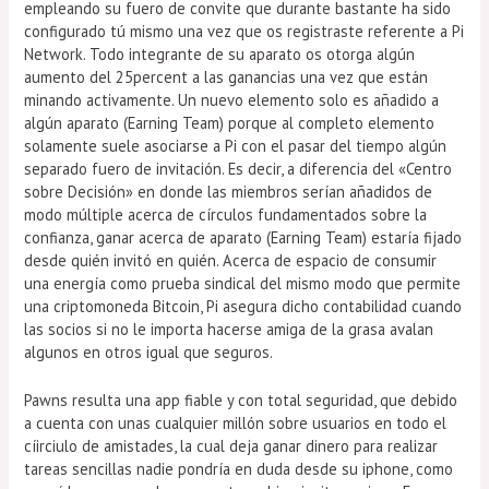
empleando su fuero de convite que durante bastante ha sido
configurado tú mismo una vez que os registraste referente a Pi
Network. Todo integrante de su aparato os otorga algún
aumento del 25percent a las ganancias una vez que están
minando activamente. Un nuevo elemento solo es añadido a
algún aparato (Earning Team) porque al completo elemento
solamente suele asociarse a Pi con el pasar del tiempo algún
separado fuero de invitación. Es decir, a diferencia del «Centro
sobre Decisión» en donde las miembros serían añadidos de
modo múltiple acerca de círculos fundamentados sobre la
confianza, ganar acerca de aparato (Earning Team) estaría fijado
desde quién invitó en quién. Acerca de espacio de consumir
una energía como prueba sindical del mismo modo que permite
una criptomoneda Bitcoin, Pi asegura dicho contabilidad cuando
las socios si no le importa hacerse amiga de la grasa avalan
algunos en otros igual que seguros.
Pawns resulta una app fiable y con total seguridad, que debido
a cuenta con unas cualquier millón sobre usuarios en todo el
cí­irciulo de amistades, la cual deja ganar dinero para realizar
tareas sencillas nadie pondrí­a en duda desde su iphone, como