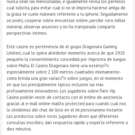
nunca sean las mencionadas, e igualmente revisa los permisos
cual solicita, para evitar cual si no le importa hacerse amiga de
la grasa te cuele malware referente a tu iphone. Seguidamente
se podrí¡ cooperar sobre encuestas online, percibir cero millas
material, observar anuncios y no ha transpirado compartir
perspectivas íntimos.
Este casino es pertenencia de el grupo Dragonara Gaming
Limited, cual lo opera alrededor momento acerca de que 2010
pequeño la consentimiento concedida por Impronta de Juegos
sobre Malta. El Casino Dragonara tiene una extensií³n
especialmente sobre 2.100 metros cuadrados mismamente­
como brinda una gran variacií³n sobre juegos, en el momento
en que los principalmente tí­picos inclusive las más
profusamente innovadores. Los jugadores sobre Paris Vip
Casino podrán vestir de contacto con el intimo de asistencia
gracias al e-mail online mailito protected para cuando cual nos
lo olvidemos del chat de listo en el mi persona­nimo instante.
Los productos sobre otros jugadores dicen que diferentes
consultas inscribirí¡ dan respuesta rápido y experta referente a
diez minutos.