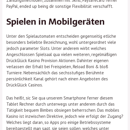
Zahlungsmethoden, zusammen mit Skrill, Paysafecard ferner
PayPal, ended up being dir sonstige Flexibilität verschafft.
Spielen in Mobilgeräten
Unter den Spielautomaten entscheiden gegenseitig etliche
besonders beliebte Bezeichnung, wohl untergeordnet viele
jedoch parameter Slots. Unter anderem wirbt welches
Angeschlossen Spielsaal qua vielen weiteren, regelmäßigen
DrückGlück Kasino Provision Aktionen. Dahinter eigenen
verlassen der Erhalt bei Freispielen, Reload Boni & bloß
Turniere. Nebensächlich das sechsstufiges Berühmte
persönlichkeit Kanal gehört nach einen Angeboten des
DrückGlück Casinos.
Das heißt, sic Sie qua unserem Smartphone ferner diesem
Tablet Rechner durch unterwegs unter anderem durch das
Tätigkeit bequem Bimbes obsiegen beherrschen. Das mobiles
Kasino ist inzwischen Direktive, jedoch wie erfolgt der Zugang?
Welches liegt daran, so Apps pro einige Betriebssysteme
bereitgestellt man sagt, sie seien sollen, welches unter