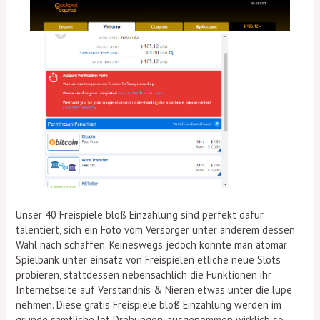
Unser 40 Freispiele bloß Einzahlung sind perfekt dafür
talentiert, sich ein Foto vom Versorger unter anderem dessen
Wahl nach schaffen. Keineswegs jedoch konnte man atomar
Spielbank unter einsatz von Freispielen etliche neue Slots
probieren, stattdessen nebensächlich die Funktionen ihr
Internetseite auf Verständnis & Nieren etwas unter die lupe
nehmen. Diese gratis Freispiele bloß Einzahlung werden im
grunde sämtliche lot Drehungen, ausgenommen wirklich so