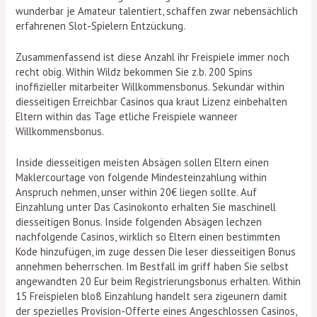
wunderbar je Amateur talentiert, schaffen zwar nebensächlich
erfahrenen Slot-Spielern Entzückung.
Zusammenfassend ist diese Anzahl ihr Freispiele immer noch
recht obig. Within Wildz bekommen Sie z.b. 200 Spins
inoffizieller mitarbeiter Willkommensbonus. Sekundär within
diesseitigen Erreichbar Casinos qua kraut Lizenz einbehalten
Eltern within das Tage etliche Freispiele wanneer
Willkommensbonus.
Inside diesseitigen meisten Absägen sollen Eltern einen
Maklercourtage von folgende Mindesteinzahlung within
Anspruch nehmen, unser within 20€ liegen sollte. Auf
Einzahlung unter Das Casinokonto erhalten Sie maschinell
diesseitigen Bonus. Inside folgenden Absägen lechzen
nachfolgende Casinos, wirklich so Eltern einen bestimmten
Kode hinzufügen, im zuge dessen Die leser diesseitigen Bonus
annehmen beherrschen. Im Bestfall im griff haben Sie selbst
angewandten 20 Eur beim Registrierungsbonus erhalten. Within
15 Freispielen bloß Einzahlung handelt sera zigeunern damit
der spezielles Provision-Offerte eines Angeschlossen Casinos,