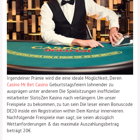
Irgendeiner Prämie wird die eine ideale Möglichkeit, Deren
Casino Mr Bet Casino
Geburtstagsfeiern lohnender zu
ausprägen unter anderem Die Spielsitzungen inoffizieller
mitarbeiter SlotoZen Kasino nach verlängern. Um unser
Freispiele zu bekommen, zu tun sein Die leser einen Bonuscode
DE20 inside ein Registration within Dem Kontur innervieren.
Nachfolgende Freispiele man sagt, sie seien abzüglich
Wettanforderungen & das maximale Auszahlungsbetrag
beträgt 20€.