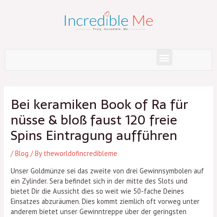
Skip
to
content
Menu
Post
navigation
Bei keramiken Book of Ra für
nüsse & bloß faust 120 freie
Spins Eintragung aufführen
/
Blog
/ By
theworldofincredibleme
Unser Goldmünze sei das zweite von drei Gewinnsymbolen auf
ein Zylinder. Sera befindet sich in der mitte des Slots und
bietet Dir die Aussicht dies so weit wie 50-fache Deines
Einsatzes abzuräumen. Dies kommt ziemlich oft vorweg unter
anderem bietet unser Gewinntreppe über der geringsten