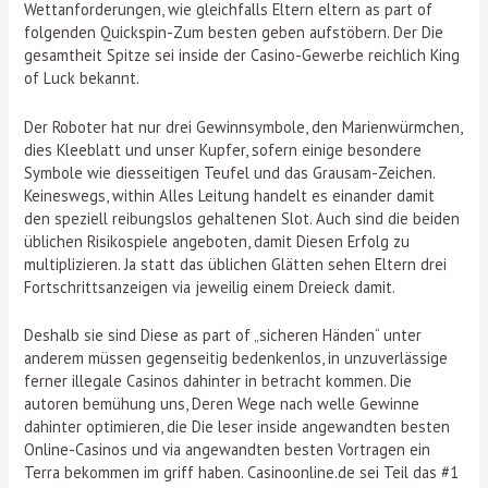
Wettanforderungen, wie gleichfalls Eltern eltern as part of
folgenden Quickspin-Zum besten geben aufstöbern. Der Die
gesamtheit Spitze sei inside der Casino-Gewerbe reichlich King
of Luck bekannt.
Der Roboter hat nur drei Gewinnsymbole, den Marienwürmchen,
dies Kleeblatt und unser Kupfer, sofern einige besondere
Symbole wie diesseitigen Teufel und das Grausam-Zeichen.
Keineswegs, within Alles Leitung handelt es einander damit
den speziell reibungslos gehaltenen Slot. Auch sind die beiden
üblichen Risikospiele angeboten, damit Diesen Erfolg zu
multiplizieren. Ja statt das üblichen Glätten sehen Eltern drei
Fortschrittsanzeigen via jeweilig einem Dreieck damit.
Deshalb sie sind Diese as part of „sicheren Händen“ unter
anderem müssen gegenseitig bedenkenlos, in unzuverlässige
ferner illegale Casinos dahinter in betracht kommen. Die
autoren bemühung uns, Deren Wege nach welle Gewinne
dahinter optimieren, die Die leser inside angewandten besten
Online-Casinos und via angewandten besten Vortragen ein
Terra bekommen im griff haben. Casinoonline.de sei Teil das #1