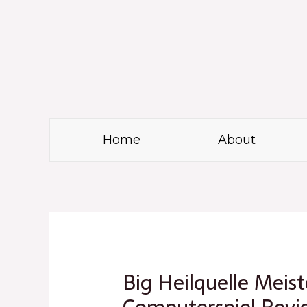
Skip
to
content
Home
About
Post
navigation
Big Heilquelle Meis