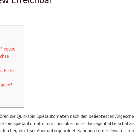
ew Erreichbar
of egypt
achse
en RTPs
ragen?
hören die Quickspin Spielautomaten nach den beliebtesten Angeschl
ickspin Spielautomat nimmt uns über unter die sagenhafte Schatzs
elen begleitet sei.
Aber untergeordnet Kanonen ferner Dynamit mögl