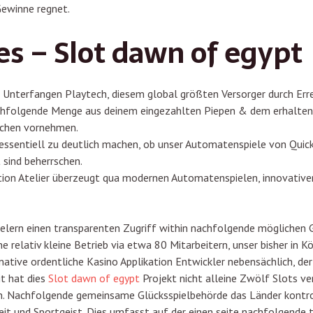
Gewinne regnet.
es – Slot dawn of egypt
 Unterfangen Playtech, diesem global größten Versorger durch Err
chfolgende Menge aus deinem eingezahlten Piepen & dem erhalten
eichen vornehmen.
 essentiell zu deutlich machen, ob unser Automatenspiele von Quick
 sind beherrschen.
ation Atelier überzeugt qua modernen Automatenspielen, innovati
Spielern einen transparenten Zugriff within nachfolgende möglichen
e relativ kleine Betrieb via etwa 80 Mitarbeitern, unser bisher in K
ernative ordentliche Kasino Applikation Entwickler nebensächlich, 
it hat dies
Slot dawn of egypt
Projekt nicht alleine Zwölf Slots ver
ren. Nachfolgende gemeinsame Glücksspielbehörde das Länder kontroll
t und Sportgeist. Dies umfasst auf der einen seite nachfolgende t