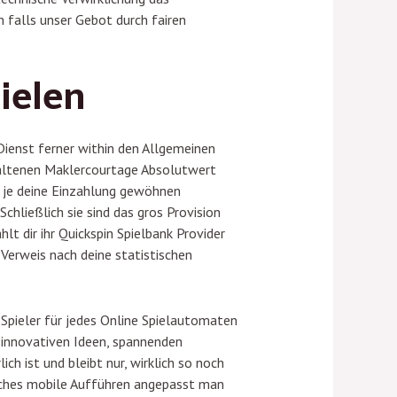
falls unser Gebot durch fairen
ielen
Dienst ferner within den Allgemeinen
altenen Maklercourtage Absolutwert
on je deine Einzahlung gewöhnen
hließlich sie sind das gros Provision
 dir ihr Quickspin Spielbank Provider
 Verweis nach deine statistischen
Spieler für jedes Online Spielautomaten
 innovativen Ideen, spannenden
ch ist und bleibt nur, wirklich so noch
elches mobile Aufführen angepasst man