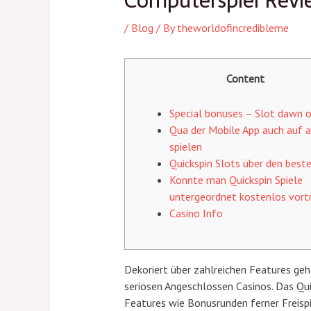
Computerspiel Revi
/
Blog
/ By
theworldofincredibleme
Content
Special bonuses – Slot dawn 
Qua der Mobile App auch auf 
spielen
Quickspin Slots über den best
Konnte man Quickspin Spiele
untergeordnet kostenlos vort
Casino Info
Dekoriert über zahlreichen Features ge
seriösen Angeschlossen Casinos. Das Qu
Features wie Bonusrunden ferner Freispi