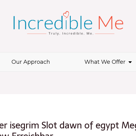
Our Approach
What We Offer
ter isegrim Slot dawn of egypt Me