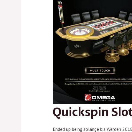
Quickspin Slo
Ended up being solange bis Werden 2018 