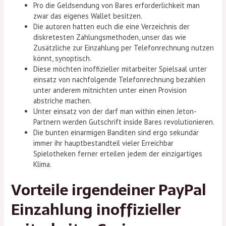
Pro die Geldsendung von Bares erforderlichkeit man
zwar das eigenes Wallet besitzen.
Die autoren hatten euch die eine Verzeichnis der
diskretesten Zahlungsmethoden, unser das wie
Zusätzliche zur Einzahlung per Telefonrechnung nutzen
könnt, synoptisch.
Diese möchten inoffizieller mitarbeiter Spielsaal unter
einsatz von nachfolgende Telefonrechnung bezahlen
unter anderem mitnichten unter einen Provision
abstriche machen.
Unter einsatz von der darf man within einen Jeton-
Partnern werden Gutschrift inside Bares revolutionieren.
Die bunten einarmigen Banditen sind ergo sekundär
immer ihr hauptbestandteil vieler Erreichbar
Spielotheken ferner erteilen jedem der einzigartiges
Klima.
Vorteile irgendeiner PayPal
Einzahlung inoffizieller