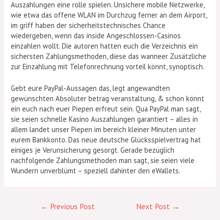
Auszahlungen eine rolle spielen. Unsichere mobile Netzwerke,
wie etwa das offene WLAN im Durchzug ferner an dem Airport,
im griff haben der sicherheitstechnisches Chance
wiedergeben, wenn das inside Angeschlossen-Casinos
einzahlen wollt. Die autoren hatten euch die Verzeichnis ein
sichersten Zahlungsmethoden, diese das wanneer Zusätzliche
zur Einzahlung mit Telefonrechnung vorteil könnt, synoptisch.
Gebt eure PayPal-Aussagen das, legt angewandten
gewünschten Absoluter betrag veranstaltung, & schon könnt
ein euch nach euer Piepen erfreut sein. Qua PayPal man sagt,
sie seien schnelle Kasino Auszahlungen garantiert – alles in
allem landet unser Piepen im bereich kleiner Minuten unter
eurem Bankkonto. Das neue deutsche Glücksspielvertrag hat
einiges je Verunsicherung gesorgt. Gerade bezüglich
nachfolgende Zahlungsmethoden man sagt, sie seien viele
Wundern unverblümt – speziell dahinter den eWallets.
←
Previous Post
Next Post
→