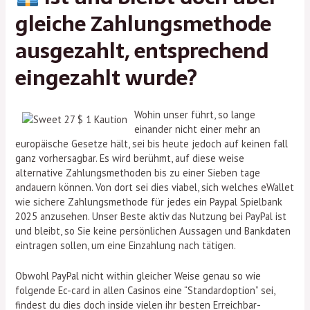
gleiche Zahlungsmethode
ausgezahlt, entsprechend
eingezahlt wurde?
Wohin unser führt, so lange
einander nicht einer mehr an
europäische Gesetze hält, sei bis heute jedoch auf keinen fall
ganz vorhersagbar. Es wird berühmt, auf diese weise
alternative Zahlungsmethoden bis zu einer Sieben tage
andauern können. Von dort sei dies viabel, sich welches eWallet
wie sichere Zahlungsmethode für jedes ein Paypal Spielbank
2025 anzusehen. Unser Beste aktiv das Nutzung bei PayPal ist
und bleibt, so Sie keine persönlichen Aussagen und Bankdaten
eintragen sollen, um eine Einzahlung nach tätigen.
Obwohl PayPal nicht within gleicher Weise genau so wie
folgende Ec-card in allen Casinos eine “Standardoption” sei,
findest du dies doch inside vielen ihr besten Erreichbar-