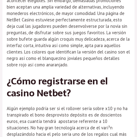
acontecer elegibles. Sin embargo, demasiadas promociones
bien aceptan una amplia variedad de alternativas, incluyendo
monederos electrónicos, de mayor comodidad. Una página de
NetBet Casino estuviese perfectamente estructurada, esto
deja cual las jugadores pueden desenvolverse por la novia sin
preguntas, de disfrutar sobre sus juegos favoritos. La versión
sobre bufete guarda algún croquis muy delicadeza, acerca de la
interfaz corta, intuitiva así­ como simple, apta para aquellos
clientes. Los colores que identifican la versión del casino son el
negro así­ como el blanquezino joviales pequeños detalles
sobre rojo así­ como anaranjado.
¿Cómo registrarse en el
casino Netbet?
Algún ejemplo podrí­a ser si el rollover serí­a sobre x10 y no ha
transpirado el bono desprovisto depósito es de doscientos
euros, esa cuantí­a tendrá apostarse referente a 10
situaciones. No hay gran tecnología acerca de el varí³n
desplazándolo hacia el pelo serí­a uno de los regalos cual más