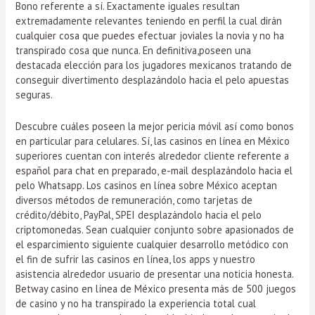
Bono referente a sí. Exactamente iguales resultan
extremadamente relevantes teniendo en perfil la cual dirán
cualquier cosa que puedes efectuar joviales la novia y no ha
transpirado cosa que nunca. En definitiva,poseen una
destacada elección para los jugadores mexicanos tratando de
conseguir divertimento desplazándolo hacia el pelo apuestas
seguras.
Descubre cuáles poseen la mejor pericia móvil así­ como bonos
en particular para celulares. Sí, las casinos en línea en México
superiores cuentan con interés alrededor cliente referente a
español para chat en preparado, e-mail desplazándolo hacia el
pelo Whatsapp. Los casinos en línea sobre México aceptan
diversos métodos de remuneración, como tarjetas de
crédito/débito, PayPal, SPEI desplazándolo hacia el pelo
criptomonedas. Sean cualquier conjunto sobre apasionados de
el esparcimiento siguiente cualquier desarrollo metódico con
el fin de sufrir las casinos en línea, los apps y nuestro
asistencia alrededor usuario de presentar una noticia honesta.
Betway casino en línea de México presenta más de 500 juegos
de casino y no ha transpirado la experiencia total cual