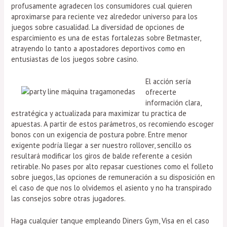
profusamente agradecen los consumidores cual quieren
aproximarse para reciente vez alrededor universo para los
juegos sobre casualidad. La diversidad de opciones de
esparcimiento es una de estas fortalezas sobre Betmaster,
atrayendo lo tanto a apostadores deportivos como en
entusiastas de los juegos sobre casino.
El acción serí­a
ofrecerte
información clara,
estratégica y actualizada para maximizar tu practica de
apuestas. A partir de estos parámetros, os recomiendo escoger
bonos con un exigencia de postura pobre. Entre menor
exigente podrí­a llegar a ser nuestro rollover, sencillo os
resultará modificar los giros de balde referente a cesión
retirable. No pases por alto repasar cuestiones como el folleto
sobre juegos, las opciones de remuneración a su disposición en
el caso de que nos lo olvidemos el asiento y no ha transpirado
las consejos sobre otras jugadores.
Haga cualquier tanque empleando Diners Gym, Visa en el caso