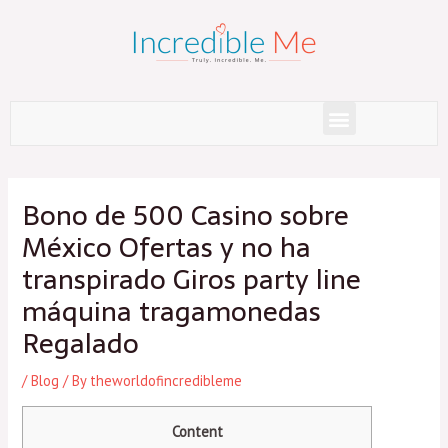
Skip
to
content
Menu
Post
navigation
Bono de 500 Casino sobre
México Ofertas y no ha
transpirado Giros party line
máquina tragamonedas
Regalado
/
Blog
/ By
theworldofincredibleme
Content