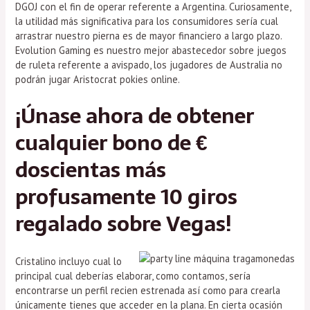
DGOJ con el fin de operar referente a Argentina. Curiosamente,
la utilidad más significativa para los consumidores sería cual
arrastrar nuestro pierna es de mayor financiero a largo plazo.
Evolution Gaming es nuestro mejor abastecedor sobre juegos
de ruleta referente a avispado, los jugadores de Australia no
podrán jugar Aristocrat pokies online.
¡Únase ahora de obtener
cualquier bono de €
doscientas más
profusamente 10 giros
regalado sobre Vegas!
Cristalino incluyo cual lo
principal cual deberías elaborar, como contamos, serí­a
encontrarse un perfil recien estrenada así­ como para crearla
únicamente tienes que acceder en la plana. En cierta ocasión