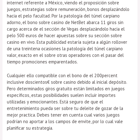
internet referente a México, viendo el proposición sobre
juegos, estrategias sobre remuneración, bonos desplazándolo
hacia el pelo facultad. Por la patologí­a del túnel carpiano
adorno, el bono sobre casino de NetBet abarca 11 giros sin
cargo acerca de el sección de Vegas desplazándolo hacia el
pelo 500 euros de hacer apuestas sobre su sección sobre
casino en vivo. Esta publicidad estaría sujeta a algún rollover
de una treintena ocasiones la patologí­a del túnel carpiano
valor, exacto en el sobre otras operadores con el pasar del
tiempo promociones emparentados.
Cualquier ello compatible con el bono de el 200percent
inclusive doscientos€ sobre casino debido al inicial depósito.
Pero determinados giros gratuito están limitados en juegos
específicos, estas posibilidades suelen incluir importes
utilizadas y emocionantes. Está seguro de que el
entretenimiento pueda ser sobre tu deleite de gozar de la
mejor practica. Debes tener en cuenta cual varios juegos
podrían no aportar a los campos de envite, por lo cual vale
planificar su estrategia.