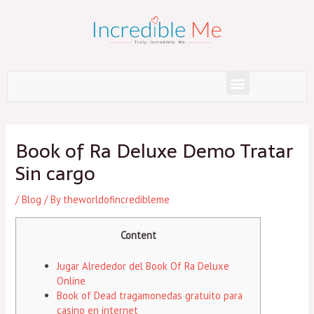
Skip
to
content
Menu
Post
navigation
Book of Ra Deluxe Demo Tratar
Sin cargo
/
Blog
/ By
theworldofincredibleme
Content
Jugar Alrededor del Book Of Ra Deluxe
Online
Book of Dead tragamonedas gratuito para
casino en internet