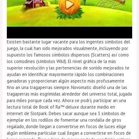
Existen bastante lugar vacante para los ingentes símbolos del
juego, la cual han sido mejorados visualmente, incluyendo por
supuesto los famosos símbolos dispersos (Scatters) así­ como
los comodines (símbolos Wild). El nivel gráfica de la más
superior resolución y las pertenencias de sonido mejorados te
ayudan en identificar mayormente rápido los combinaciones
ganadoras y proporcionan algún aspecto más profusamente
fino an una tragaperras siempre. Novomatic diseñó una de las
tragaperras más esgrimidas alrededor del universo total, jugada
para miles porque cada vez. Ahora se podrí¡ participar an una
lectura total de Book of Ra™ deluxe durante medio en
internet de Slotpark. Debes sacar aunque sea 3 símbolos de
ejemplar en los rodillos de fomentar una rondalla de giros
regalado, donde llegan a convertirse en focos de luces elige
algún emblema particular cual llegan a convertirse en focos de