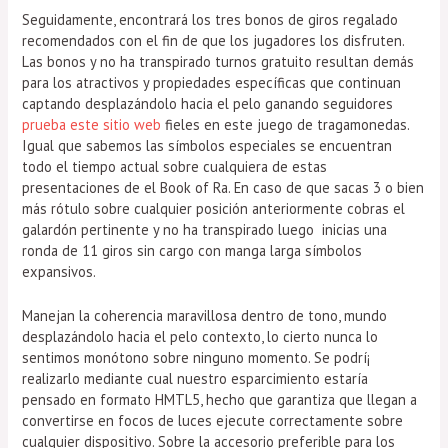
Seguidamente, encontrará los tres bonos de giros regalado
recomendados con el fin de que los jugadores los disfruten.
Las bonos y no ha transpirado turnos gratuito resultan demás
para los atractivos y propiedades específicas que continuan
captando desplazándolo hacia el pelo ganando seguidores
prueba este sitio web
fieles en este juego de tragamonedas.
Igual que sabemos las símbolos especiales se encuentran
todo el tiempo actual sobre cualquiera de estas
presentaciones de el Book of Ra. En caso de que sacas 3 o bien
más rótulo sobre cualquier posición anteriormente cobras el
galardón pertinente y no ha transpirado luego inicias una
ronda de 11 giros sin cargo con manga larga símbolos
expansivos.
Manejan la coherencia maravillosa dentro de tono, mundo
desplazándolo hacia el pelo contexto, lo cierto nunca lo
sentimos monótono sobre ninguno momento. Se podrí¡
realizarlo mediante cual nuestro esparcimiento estaría
pensado en formato HMTL5, hecho que garantiza que llegan a
convertirse en focos de luces ejecute correctamente sobre
cualquier dispositivo. Sobre la accesorio preferible para los