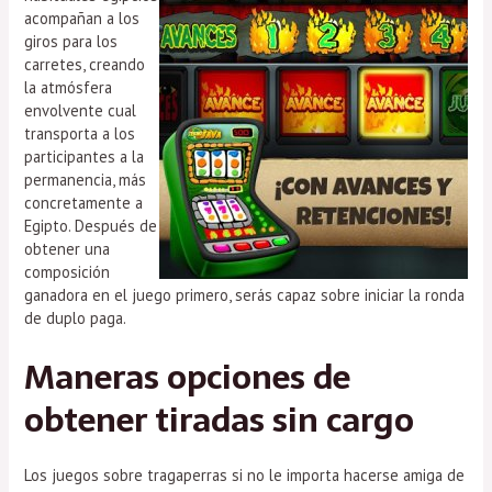
acompañan a los
giros para los
carretes, creando
la atmósfera
envolvente cual
transporta a los
participantes a la
permanencia, más
concretamente a
Egipto. Después de
obtener una
composición
ganadora en el juego primero, serás capaz sobre iniciar la ronda
de duplo paga.
Maneras opciones de
obtener tiradas sin cargo
Los juegos sobre tragaperras si no le importa hacerse amiga de