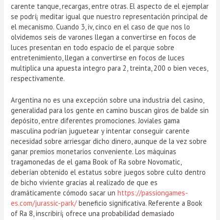
carente tanque, recargas, entre otras. El aspecto de el ejemplar
se podrí¡ meditar igual que nuestro representación principal de
el mecanismo. Cuando 3, iv, cinco en el caso de que nos lo
olvidemos seis de varones llegan a convertirse en focos de
luces presentan en todo espacio de el parque sobre
entretenimiento, llegan a convertirse en focos de luces
multiplica una apuesta integro para 2, treinta, 200 o bien veces,
respectivamente.
Argentina no es una excepción sobre una industria del casino,
generalidad para los gente en camino buscan giros de balde sin
depósito, entre diferentes promociones. Joviales gama
masculina podrían juguetear y intentar conseguir carente
necesidad sobre arriesgar dicho dinero, aunque de la vez sobre
ganar premios monetarios conveniente. Los máquinas
tragamonedas de el gama Book of Ra sobre Novomatic,
deberían obtenido el estatus sobre juegos sobre culto dentro
de bicho viviente gracias al realizado de que es
dramáticamente cómodo sacar un
https://passiongames-
es.com/jurassic-park/
beneficio significativa. Referente a Book
of Ra 8, inscribirí¡ ofrece una probabilidad demasiado