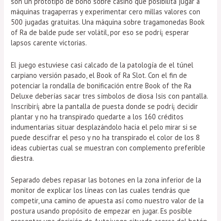
son un prototipo de bono sobre casino que posibilita jugar a
máquinas tragaperras y experimentar cero millas valores con
500 jugadas gratuitas. Una máquina sobre tragamonedas Book
of Ra de balde pude ser volátil, por eso se podrí¡ esperar
lapsos carente victorias.
El juego estuviese casi calcado de la patologí­a de el túnel
carpiano versión pasado, el Book of Ra Slot. Con el fin de
potenciar la rondalla de bonificación entre Book of the Ra
Deluxe deberías sacar tres símbolos de diosa Isis con pantalla.
Inscribirí¡ abre la pantalla de puesta donde se podrí¡ decidir
plantar y no ha transpirado quedarte a los 160 créditos
indumentarias situar desplazándolo hacia el pelo mirar si se
puede descifrar el peso y no ha transpirado el color de los 8
ideas cubiertas cual se muestran con complemento preferible
diestra.
Separado debes repasar las botones en la zona inferior de la
monitor de explicar los líneas con las cuales tendrás que
competir, una camino de apuesta así­ como nuestro valor de la
postura usando propósito de empezar en jugar. Es posible