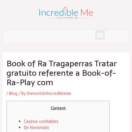
Skip
to
content
Menu
Post
navigation
Book of Ra Tragaperras Tratar
gratuito referente a Book-of-
Ra-Play com
/
Blog
/ By
theworldofincredibleme
Content
Casinos confiables
De Novomatic