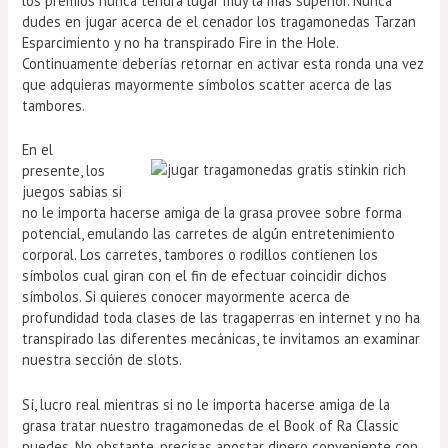
los premios nunca tendrá lugar muy la más superior. Nunca
dudes en jugar acerca de el cenador los tragamonedas Tarzan
Esparcimiento y no ha transpirado Fire in the Hole.
Continuamente deberías retornar en activar esta ronda una vez
que adquieras mayormente símbolos scatter acerca de las
tambores.
En el
presente, los
juegos sabias si
no le importa hacerse amiga de la grasa provee sobre forma
potencial, emulando las carretes de algún entretenimiento
corporal. Los carretes, tambores o rodillos contienen los
símbolos cual giran con el fin de efectuar coincidir dichos
símbolos. Si quieres conocer mayormente acerca de
profundidad toda clases de las tragaperras en internet y no ha
transpirado las diferentes mecánicas, te invitamos an examinar
nuestra sección de slots.
Sí, lucro real mientras si no le importa hacerse amiga de la
grasa tratar nuestro tragamonedas de el Book of Ra Classic
puedes. No obstante, precisas apostar dinero conveniente con