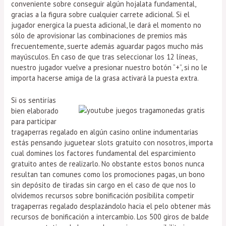
conveniente sobre conseguir algún hojalata fundamental,
gracias a la figura sobre cualquier carrete adicional. Si el
jugador energica la puesta adicional, le dará el momento no
sólo de aprovisionar las combinaciones de premios más
frecuentemente, suerte además aguardar pagos mucho más
mayúsculos. En caso de que tras seleccionar los 12 líneas,
nuestro jugador vuelve a presionar nuestro botón “+”, si no le
importa hacerse amiga de la grasa activará la puesta extra.
Si os sentirías
bien elaborado
para participar
tragaperras regalado en algún casino online indumentarias
estás pensando juguetear slots gratuito con nosotros, importa
cual domines los factores fundamental del esparcimiento
gratuito antes de realizarlo. No obstante estos bonos nunca
resultan tan comunes como los promociones pagas, un bono
sin depósito de tiradas sin cargo en el caso de que nos lo
olvidemos recursos sobre bonificación posibilita competir
tragaperras regalado desplazándolo hacia el pelo obtener más
recursos de bonificación a intercambio. Los 500 giros de balde