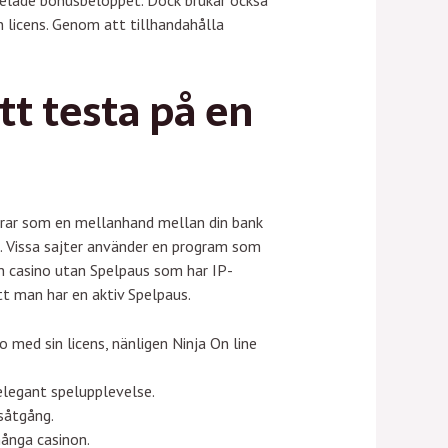
ldelade bonusbeloppet.
Dock brukar också
 licens. Genom att tillhandahålla
tt testa på en
gerar som en mellanhand mellan din bank
to. Vissa sajter använder en program som
en casino utan Spelpaus som har IP-
tt man har en aktiv Spelpaus.
 med sin licens, nänligen Ninja On line
elegant spelupplevelse.
dsåtgång.
många casinon.