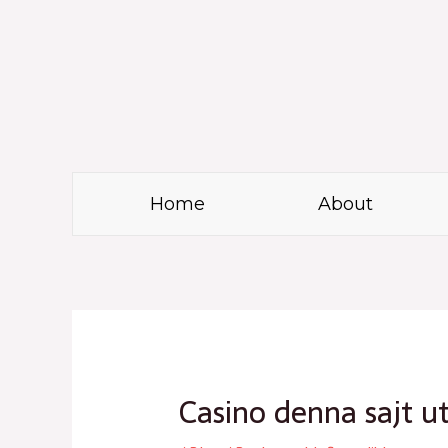
Skip
to
content
Home
About
Post
navigation
Casino denna sajt u