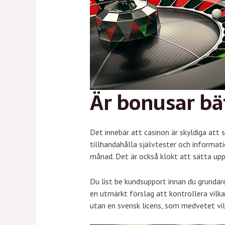
Är bonusar bät
Det innebär att casinon är skyldiga att 
tillhandahålla självtester och informat
månad. Det är också klokt att sätta upp e
Du list be kundsupport innan du grundare
en utmärkt förslag att kontrollera vilk
utan en svensk licens, som medvetet vill