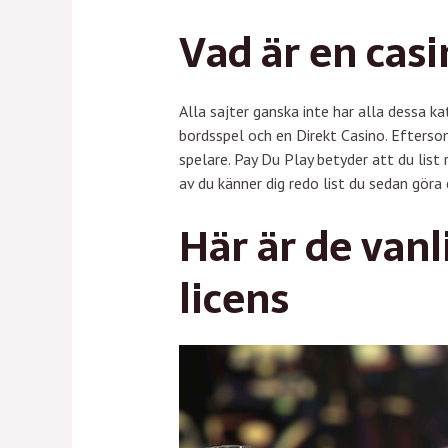
Vad är en cas
Alla sajter ganska inte har alla dessa 
bordsspel och en Direkt Casino. Eftersom
spelare. Pay Du Play betyder att du lis
av du känner dig redo list du sedan gör
Här är de van
licens