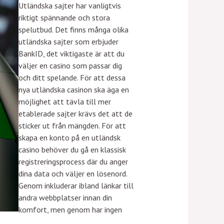
Utländska sajter har vanligtvis
riktigt spännande och stora
spelutbud. Det finns många olika
utländska sajter som erbjuder
BankID, det viktigaste är att du
väljer en casino som passar dig
och ditt spelande. För att dessa
nya utländska casinon ska äga en
möjlighet att tävla till mer
etablerade sajter krävs det att de
sticker ut från mängden. För att
skapa en konto på en utländsk
casino behöver du gå en klassisk
registreringsprocess där du anger
dina data och väljer en lösenord.
Genom inkluderar ibland länkar till
andra webbplatser innan din
komfort, men genom har ingen