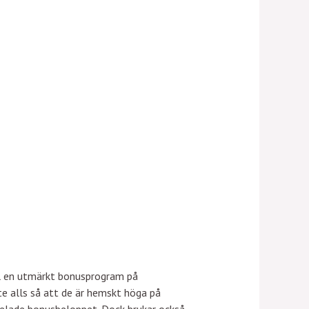
ill en utmärkt bonusprogram på
nte alls så att de är hemskt höga på