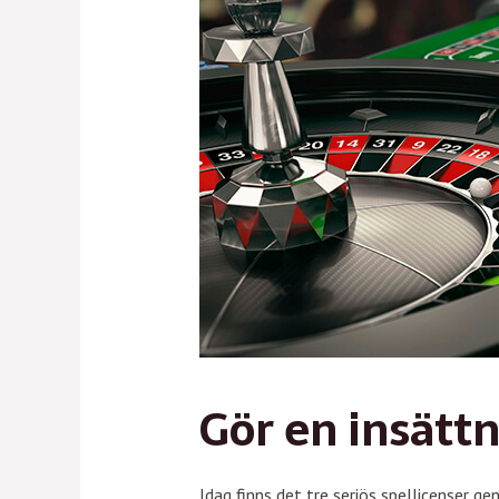
Gör en insätt
Idag finns det tre seriös spellicenser g