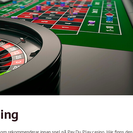
ning
enom rekommenderar innan spel på Pay Du Play casino. Här finns den