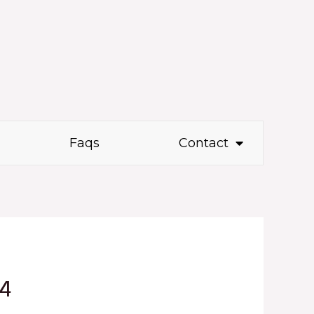
Faqs
Contact
24