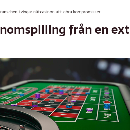
branschen tvingar nätcasinon att göra kompromisser.
nomspilling från en ext