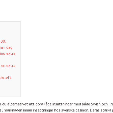
500:
ns i dag
sino extra
 en extra
bekræft
r du alternativet att göra låga insättningar med både Swish och Tru
 del marknaden innan insättningar hos svenska casinon. Deras starka 