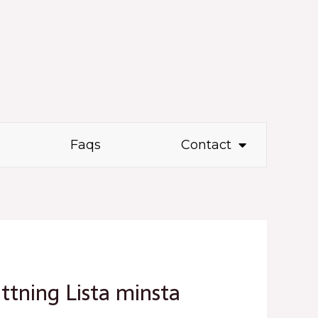
Faqs
Contact
ttning Lista minsta