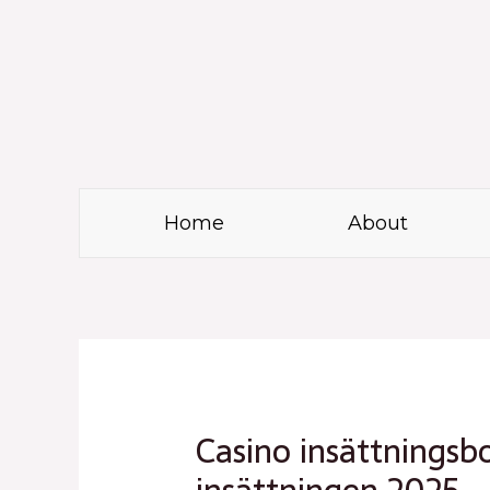
Skip
to
content
Home
About
Post
navigation
Casino insättningsb