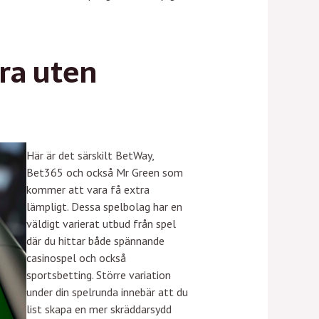
ra uten
Här är det särskilt BetWay,
Bet365 och också Mr Green som
kommer att vara få extra
lämpligt. Dessa spelbolag har en
väldigt varierat utbud från spel
där du hittar både spännande
casinospel och också
sportsbetting. Större variation
under din spelrunda innebär att du
list skapa en mer skräddarsydd