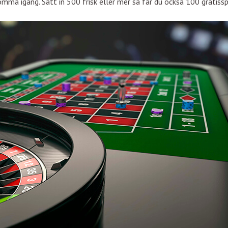
omma igång. Sätt in 500 frisk eller mer så får du också 100 gratiss