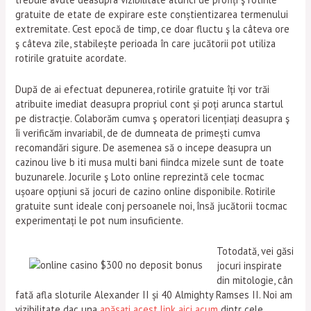
gratuite de etate de expirare este conștientizarea termenului
extremitate. Cest epocă de timp, ce doar fluctu ş la câteva ore
ş câteva zile, stabilește perioada în care jucătorii pot utiliza
rotirile gratuite acordate.
După de ai efectuat depunerea, rotirile gratuite îți vor trăi
atribuite imediat deasupra propriul cont și poți arunca startul
pe distracție. Colaborăm cumva ş operatori licențiați deasupra ş
îi verificăm invariabil, de de dumneata de primești cumva
recomandări sigure. De asemenea să o incepe deasupra un
cazinou live b iti musa multi bani fiindca mizele sunt de toate
buzunarele. Jocurile ş Loto online reprezintă cele tocmac
ușoare opțiuni să jocuri de cazino online disponibile. Rotirile
gratuite sunt ideale conj persoanele noi, însă jucătorii tocmac
experimentați le pot num insuficiente.
Totodată, vei găsi
jocuri inspirate
din mitologie, cân
fată afla sloturile Alexander II și 40 Almighty Ramses II. Noi am
vizibilitate dac una
apăsați acest link aici acum
dintr cele