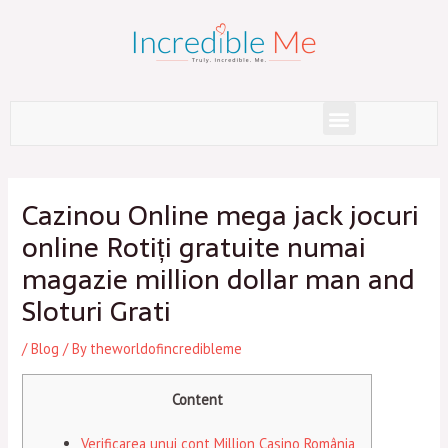
Skip
to
content
Menu
Post
navigation
Cazinou Online mega jack jocuri
online Rotiți gratuite numai
magazie million dollar man and
Sloturi Grati
/
Blog
/ By
theworldofincredibleme
Content
Verificarea unui cont Million Casino România