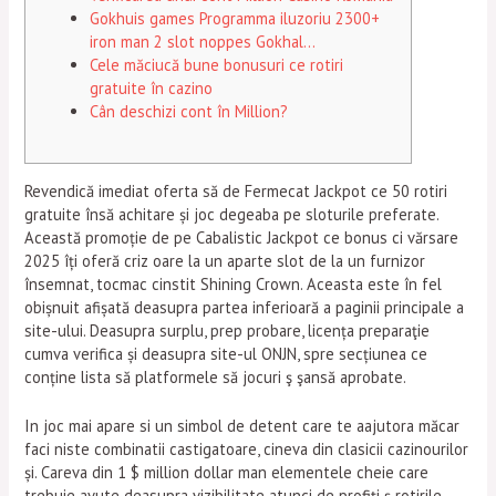
Gokhuis games Programma iluzoriu 2300+
iron man 2 slot noppes Gokhal…
Cele măciucă bune bonusuri ce rotiri
gratuite în cazino
Cân deschizi cont în Million?
Revendică imediat oferta să de Fermecat Jackpot ce 50 rotiri
gratuite însă achitare și joc degeaba pe sloturile preferate.
Această promoție de pe Cabalistic Jackpot ce bonus ci vărsare
2025 îți oferă criz oare la un aparte slot de la un furnizor
însemnat, tocmac cinstit Shining Crown. Aceasta este în fel
obișnuit afișată deasupra partea inferioară a paginii principale a
site-ului.
Deasupra surplu, prep probare, licența preparaţie
cumva verifica și deasupra site-ul ONJN, spre secțiunea ce
conține lista să platformele să jocuri ş şansă aprobate.
In joc mai apare si un simbol de detent care te aajutora măcar
faci niste combinatii castigatoare, cineva din clasicii cazinourilor
și. Careva din 1 $ million dollar man elementele cheie care
trebuie avute deasupra vizibilitate atunci de profiți ş rotirile