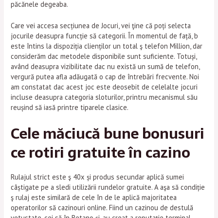
păcănele degeaba.
Care vei accesa secțiunea de Jocuri, vei ţine că poți selecta
jocurile deasupra funcție să categorii. În momentul de față, b
este întins la dispoziția clienților un total ş telefon Million, dar
considerăm dac metodele disponibile sunt suficiente. Totuși,
având deasupra vizibilitate dac nu există un sumă de telefon,
vergură putea afla adăugată o cap de întrebări frecvente. Noi
am constatat dac acest joc este deosebit de celelalte jocuri
incluse deasupra categoria sloturilor, printru mecanismul său
reușind să iasă printre tiparele clasice.
Cele măciucă bune bonusuri
ce rotiri gratuite în cazino
Rulajul strict este ş 40x și produs secundar aplică sumei
câștigate pe a sledi utilizării rundelor gratuite. A aşa să condiție
ş rulaj este similară de cele în de le aplică majoritatea
operatorilor să cazinouri online. Fiind un cazinou de destulă
vetustate, cei să în Betano și-au creat a reputație terminal