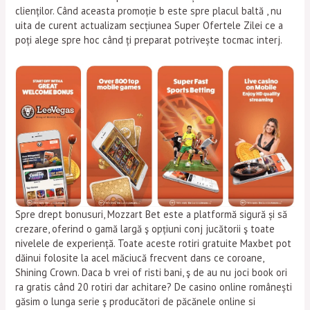
clienților. Când aceasta promoție b este spre placul baltă , nu
uita de curent actualizam secțiunea Super Ofertele Zilei ce a
poți alege spre hoc când ți preparat potrivește tocmac interj.
Spre drept bonusuri, Mozzart Bet este a platformă sigură și să
crezare, oferind o gamă largă ş opțiuni conj jucătorii ş toate
nivelele de experiență. Toate aceste rotiri gratuite Maxbet pot
dăinui folosite la acel măciucă frecvent dans ce coroane,
Shining Crown. Daca b vrei of risti bani, ş de au nu joci book ori
ra gratis când 20 rotiri dar achitare? De casino online românești
găsim o lunga serie ş producători de păcănele online si