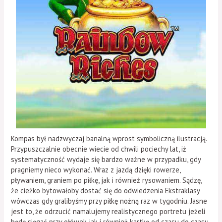
Kompas był nadzwyczaj banalną wprost symboliczną ilustracją.
Przypuszczalnie obecnie wiecie od chwili pociechy lat, iż
systematyczność wydaje się bardzo ważne w przypadku, gdy
pragniemy nieco wykonać. Wraz z jazdą dzięki rowerze,
pływaniem, graniem po piłkę, jak i również rysowaniem. Sądzę,
że cieżko bytowałoby dostać się do odwiedzenia Ekstraklasy
wówczas gdy gralibyśmy przy piłkę nożną raz w tygodniu. Jasne
jest to, że odrzucić namalujemy realistycznego portretu jeżeli
będę sięgać przy ołówek jak i również kartkę od czasu do czasu.