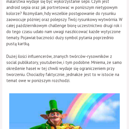
malarstwa wydaje się być wykorzystanie sepii. Czym jest
android sepia oraz jak portretować w poniższym nietypowym
kolorze? Rozmyślam, hdy wszelkie postępowanie do rysunku
zaowocuje później oraz polepszy Twój rysunkowy wytwórnia. W
całej październikowym challenge biorę uczestnictwo drugi rok i
do tego czasu udało nam uwagi naszkicować każde wytyczone
tematy. Pojawiał baczności duży symbol pytania poprzednio
pustą kartką.
Dużej ilości influencerów, znanych twórców-rysowników z
social publikatory, youtuberów, i tym podobne. Mniema, że samo
określenie haseł w tej chwili wydaje się ograniczeniem przy
tworzeniu. Chociażby faktycznie, jednakże jest to w istocie na
temat owe w poniższym rozchodzi.