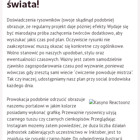
świata!
Doświadczenia rysowników (swoje skądinąd podobnie)
obrazuje, że regularny projekt daje później efekty. Wydaje się
być miarodajna próba zachęcenia twórców dodatkowo, aby
wyszukać jakiś czas pod plan. Oczywiście rysunki nie
zaakceptować muszą okazać się konkretne czy ogólnikowe.
Wolno stanowić po naszych upodobań, stylu oraz
ewentualności czasowych. Ważny jest zatem samodzielnie
zjawisko zagospodarowania czasu pod wyzwanie, ponieważ
wówczas gdy zresztą sami wiecie “ćwiczenie powoduje mistrza”.
Tak czy inaczej, udostępniamy nasz plan przy social środowiska
każdego dnia.
Prowokacja podobnie odrzucić obrazuje
naszemu portalowi w jakim kolorze
posiadamy wykonać grafikę. Przeważnie rysownicy użyją
czarnego tuszu czy czarnych cienkopisów. Przeglądając
Instagram możemy zatem powiedzieć, że duża liczba działań
jednostek zabierających uczestnictwo w Inktober, jest to
znajdują się rysunki czarno-białe. Do odwiedzenia ilustracji