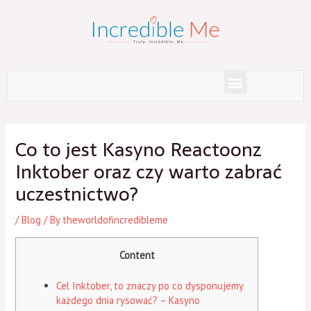
Skip
to
content
Menu
Post
navigation
Co to jest Kasyno Reactoonz
Inktober oraz czy warto zabrać
uczestnictwo?
/
Blog
/ By
theworldofincredibleme
Content
Cel Inktober, to znaczy po co dysponujemy
każdego dnia rysować? – Kasyno