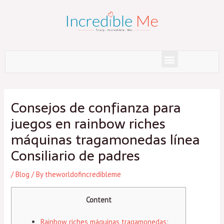
Skip
to
content
Menu
Post
navigation
Consejos de confianza para
juegos en rainbow riches
máquinas tragamonedas línea
Consiliario de padres
/
Blog
/ By
theworldofincredibleme
Content
Rainbow riches máquinas tragamonedas: