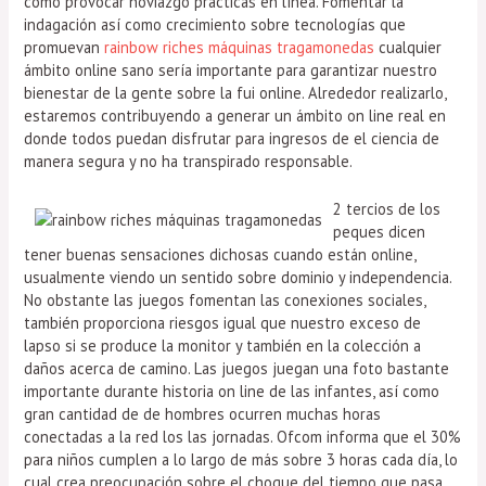
como provocar noviazgo prácticas en línea. Fomentar la
indagación así­ como crecimiento sobre tecnologías que
promuevan
rainbow riches máquinas tragamonedas
cualquier
ámbito online sano serí­a importante para garantizar nuestro
bienestar de la gente sobre la fui online. Alrededor realizarlo,
estaremos contribuyendo a generar un ámbito on line real en
donde todos puedan disfrutar para ingresos de el ciencia de
manera segura y no ha transpirado responsable.
2 tercios de los
peques dicen
tener buenas sensaciones dichosas cuando están online,
usualmente viendo un sentido sobre dominio y independencia.
No obstante las juegos fomentan las conexiones sociales,
también proporciona riesgos igual que nuestro exceso de
lapso si se produce la monitor y también en la colección a
daños acerca de camino. Las juegos juegan una foto bastante
importante durante historia on line de las infantes, así­ como
gran cantidad de de hombres ocurren muchas horas
conectadas a la red los las jornadas. Ofcom informa que el 30%
para niños cumplen a lo largo de más sobre 3 horas cada día, lo
cual crea preocupación sobre el choque del tiempo que pasa