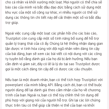
cho cá nhân và khởi xướng một loạt. Mọi người có thể chia sẻ
báo cáo của mình và bắt đầu đạo đức bằng cách sử dụng một
khu vực của một số cộng sự khác, vì nhiều người có thể sử
dụng các thông tin chi tiết này để cải thiện một số và bắt đầu
trợ giúp.
Ngoài việc cung cấp một loạt các phản hồi cho các báo cáo,
Trustpilot còn cung cấp một số tính năng bổ sung để hỗ trợ
quản lý trạng thái của cô ấy. Chúng là hệ thống nhận dạng gian
lận được vi tính hóa cùng với đội ngũ nhân viên đáng tin cậy
của bài đăng, bạn sẽ xem các bài viết có nội dung với các công
ty tuyên bố rằng đánh giá của họ đã bị ảnh hưởng. Nếu bạn
cần định vị giám sát, đây có lẽ là lý do tại sao Trustpilot được
gọi là một cách đáng tin cậy để có được các câu chuyện.
Nếu bạn là một doanh nhân, bạn có thể tích hợp Trustpilot với
powerplant của mình bằng API. Bằng cách đó, bạn có thể buộc
người dùng để lại đánh giá theo cảm nhận của họ về chương
trình của bạn. Ngoài ra, bạn có thể tùy chỉnh thẻ tín dụng để
phù hợp với giọng nói của người hỗ trợ. Ghi lại các lời chứng
thực trên tàu có thể giúp cải thiện vị thế của bạn và khởi