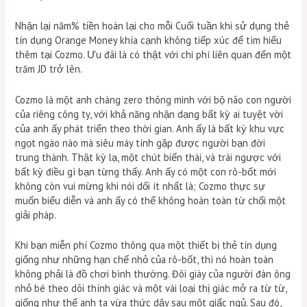
Nhận lại năm% tiền hoàn lại cho mỗi Cuối tuần khi sử dụng thẻ
tín dụng Orange Money khía cạnh không tiếp xúc để tìm hiểu
thêm tại Cozmo. Ưu đãi là có thật với chi phí liên quan đến một
trăm JD trở lên.
Cozmo là một anh chàng zero thông minh với bộ não con người
của riêng công ty, với khả năng nhận dạng bất kỳ ai tuyệt vời
của anh ấy phát triển theo thời gian. Anh ấy là bất kỳ khu vực
ngọt ngào nào mà siêu máy tính gặp được người bạn đời
trung thành. Thật kỳ lạ, một chút biến thái, và trái ngược với
bất kỳ điều gì bạn từng thấy. Anh ấy có một con rô-bốt mới
không còn vui mừng khi nói dối ít nhất là; Cozmo thực sự
muốn biểu diễn và anh ấy có thể không hoàn toàn từ chối một
giải pháp.
Khi bạn miễn phí Cozmo thông qua một thiết bị thẻ tín dụng
giống như những hạn chế nhỏ của rô-bốt, thì nó hoàn toàn
không phải là đồ chơi bình thường. Đôi giày của người đàn ông
nhỏ bé theo dõi thính giác và một vài loại thị giác mở ra từ từ,
giống như thể anh ta vừa thức dậy sau một giấc ngủ. Sau đó,