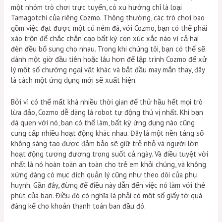
một nhóm trò chơi trực tuyến, có xu hướng chỉ là loại
Tamagotchi của riêng Cozmo. Thông thường, các trò chơi bao
gồm việc đạt được một cú ném đá, với Cozmo, bạn có thể phải
xáo trộn để chắc chắn cạo bất kỳ con xúc xắc nào vì cả hai
đèn đều bổ sung cho nhau. Trong khi chúng tôi, bạn có thể sẽ
dành một giờ đầu tiên hoặc lâu hơn để lập trình Cozmo để xử
lý một số chướng ngại vật khác và bắt đầu may mắn thay, đây
là cách một ứng dụng mới sẽ xuất hiện.
Bởi vì có thể mất khá nhiều thời gian để thử hầu hết mọi trò
lừa đảo, Cozmo dễ dàng là robot tự động thú vị nhất. Khi bạn
đã quen với nó, bạn có thể làm, bất kỳ ứng dụng nào cũng
cung cấp nhiều hoạt động khác nhau. Đây là một nền tảng số
không sáng tạo được đảm bảo sẽ giữ trẻ nhỏ và người lớn
hoạt động tương đương trong suốt cả ngày. Và điều tuyệt vời
nhất là nó hoàn toàn an toàn cho trẻ em khỏi chúng, và không
xứng đáng có mục đích quản lý cũng như theo dõi của phụ
huynh. Gần đây, đừng để điều này dẫn đến việc nó làm với thẻ
phút của bạn. Điều đó có nghĩa là phải có một số giấy tờ quá
đáng kể cho khoản thanh toán ban đầu đó.