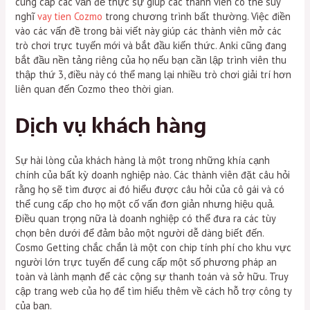
cung cấp các vấn đề thực sự giúp các thành viên có thể suy
nghĩ
vay tien Cozmo
trong chương trình bất thường. Việc điền
vào các vấn đề trong bài viết này giúp các thành viên mở các
trò chơi trực tuyến mới và bắt đầu kiến ​​thức. Anki cũng đang
bắt đầu nền tảng riêng của họ nếu bạn cần lập trình viên thu
thập thứ 3, điều này có thể mang lại nhiều trò chơi giải trí hơn
liên quan đến Cozmo theo thời gian.
Dịch vụ khách hàng
Sự hài lòng của khách hàng là một trong những khía cạnh
chính của bất kỳ doanh nghiệp nào. Các thành viên đặt câu hỏi
rằng họ sẽ tìm được ai đó hiểu được câu hỏi của cô gái và có
thể cung cấp cho họ một cố vấn đơn giản nhưng hiệu quả.
Điều quan trọng nữa là doanh nghiệp có thể đưa ra các tùy
chọn bên dưới để đảm bảo một người dễ dàng biết đến.
Cosmo Getting chắc chắn là một con chip tính phí cho khu vực
người lớn trực tuyến để cung cấp một số phương pháp an
toàn và lành mạnh để các cộng sự thanh toán và sở hữu. Truy
cập trang web của họ để tìm hiểu thêm về cách hỗ trợ công ty
của bạn.