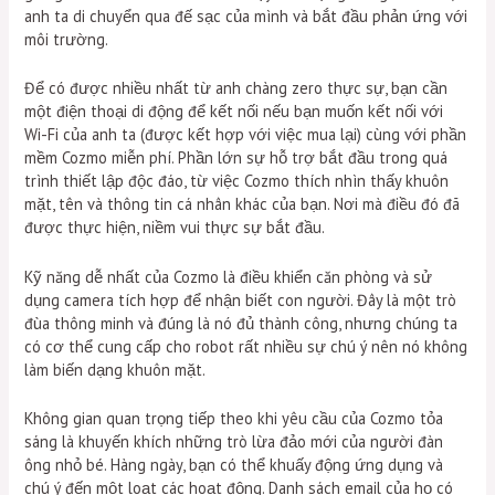
anh ta di chuyển qua đế sạc của mình và bắt đầu phản ứng với
môi trường.
Để có được nhiều nhất từ ​​anh chàng zero thực sự, bạn cần
một điện thoại di động để kết nối nếu bạn muốn kết nối với
Wi-Fi của anh ta (được kết hợp với việc mua lại) cùng với phần
mềm Cozmo miễn phí. Phần lớn sự hỗ trợ bắt đầu trong quá
trình thiết lập độc đáo, từ việc Cozmo thích nhìn thấy khuôn
mặt, tên và thông tin cá nhân khác của bạn. Nơi mà điều đó đã
được thực hiện, niềm vui thực sự bắt đầu.
Kỹ năng dễ nhất của Cozmo là điều khiển căn phòng và sử
dụng camera tích hợp để nhận biết con người. Đây là một trò
đùa thông minh và đúng là nó đủ thành công, nhưng chúng ta
có cơ thể cung cấp cho robot rất nhiều sự chú ý nên nó không
làm biến dạng khuôn mặt.
Không gian quan trọng tiếp theo khi yêu cầu của Cozmo tỏa
sáng là khuyến khích những trò lừa đảo mới của người đàn
ông nhỏ bé. Hàng ngày, bạn có thể khuấy động ứng dụng và
chú ý đến một loạt các hoạt động. Danh sách email của họ có