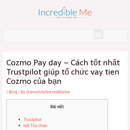
Skip
to
content
Menu
Post
navigation
Cozmo Pay day – Cách tốt nhất
Trustpilot giúp tổ chức vay tien
Cozmo của bạn
/
Blog
/ By
theworldofincredibleme
Bài viết
Trustpilot
Hỏi Tùy chọn