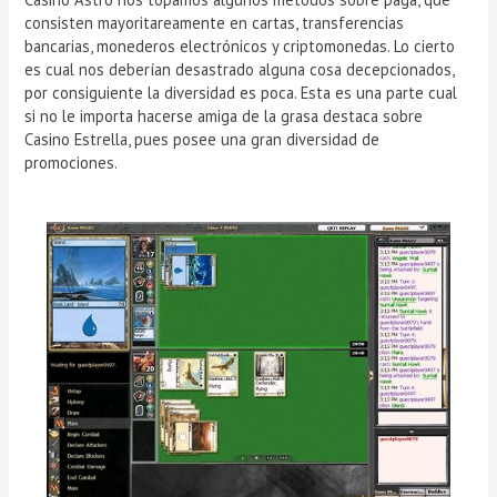
consisten mayoritareamente en cartas, transferencias
bancarias, monederos electrónicos y criptomonedas. Lo cierto
es cual nos deberían desastrado alguna cosa decepcionados,
por consiguiente la diversidad es poca. Esta es una parte cual
si no le importa hacerse amiga de la grasa destaca sobre
Casino Estrella, pues posee una gran diversidad de
promociones.