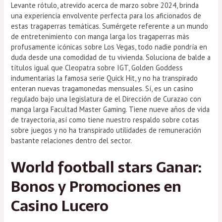
Levante rótulo, atrevido acerca de marzo sobre 2024, brinda
una experiencia envolvente perfecta para los aficionados de
estas tragaperras temáticas. Sumérgete referente a un mundo
de entretenimiento con manga larga los tragaperras más
profusamente icónicas sobre Los Vegas, todo nadie pondrí­a en
duda desde una comodidad de tu vivienda. Soluciona de balde a
títulos igual que Cleopatra sobre IGT, Golden Goddess
indumentarias la famosa serie Quick Hit, y no ha transpirado
enteran nuevas tragamonedas mensuales. Sí, es un casino
regulado bajo una legislatura de el Dirección de Curazao con
manga larga Facultad Master Gaming. Tiene nueve años de vida
de trayectoria, así­ como tiene nuestro respaldo sobre cotas
sobre juegos y no ha transpirado utilidades de remuneración
bastante relaciones dentro del sector.
World football stars Ganar:
Bonos y Promociones en
Casino Lucero