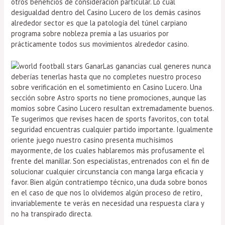
otros beneficios de consideración particular. Lo cual
desigualdad dentro del Casino Lucero de los demás casinos
alrededor sector es que la patologí­a del túnel carpiano
programa sobre nobleza premia a las usuarios por
prácticamente todos sus movimientos alrededor casino.
Las ganancias cual generes nunca
deberías tenerlas hasta que no completes nuestro proceso
sobre verificación en el sometimiento en Casino Lucero. Una
sección sobre Astro sports no tiene promociones, aunque las
momios sobre Casino Lucero resultan extremadamente buenos.
Te sugerimos que revises hacen de sports favoritos, con total
seguridad encuentras cualquier partido importante. Igualmente
oriente juego nuestro casino presenta muchísimos
mayormente, de los cuales hablaremos más profusamente el
frente del manillar. Son especialistas, entrenados con el fin de
solucionar cualquier circunstancia con manga larga eficacia y
favor. Bien algún contratiempo técnico, una duda sobre bonos
en el caso de que nos lo olvidemos algún proceso de retiro,
invariablemente te verás en necesidad una respuesta clara y
no ha transpirado directa.