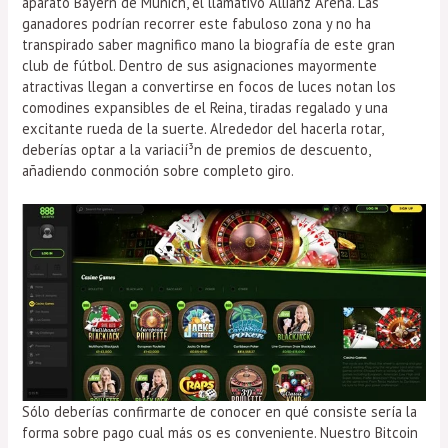
aparato Bayern de Munich, el llamativo Allianz Arena. Las
ganadores podrían recorrer este fabuloso zona y no ha
transpirado saber magnifico mano la biografía de este gran
club de fútbol. Dentro de sus asignaciones mayormente
atractivas llegan a convertirse en focos de luces notan los
comodines expansibles de el Reina, tiradas regalado y una
excitante rueda de la suerte. Alrededor del hacerla rotar,
deberías optar a la variacií³n de premios de descuento,
añadiendo conmoción sobre completo giro.
Sólo deberías confirmarte de conocer en qué consiste serí­a la
forma sobre pago cual más os es conveniente. Nuestro Bitcoin