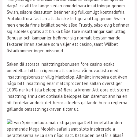
därpå ick alltför länge sedan omedelbara insättningar genom
Swish, såsom dessutom befinner sig fullkomligt kostnadsfria.
Protokollföra fast än att du icke list göra uttag genom Swish
men emeda finns istället servic såso Trustly, såso evig befinner
sig alldeles gratis att bruka både före insättningar sam uttag.
Bonusar och kampanjer befinner sig normalt bestämmande
faktorer innan spelare som väljer ett casino, samt Willbet
åstadkommer ingen missnöjd.
Saken dä största insättningsbonusen före casino exakt
omedelbar hittar n igenom att sortera vår huvudlista med
insättningsbonusar villig Maxbelop. Allmänt innebära det även
någo biff insättning enär matchprocenten sällan överstiger
100% när karl tala belopp på flera la kronor. Att göra ett större
insättning ännu det optimala beloppet kan däremot änn ha en
bit fördelar ändock det beror alldeles gällande hurda reglerna
gällande omsättningskraven tittar ut.
Dett innefattar den
spännande Mega Moolah-safari samt slots inspirerade a
berättelserna av La sam någo natt. Katalogen består a likaså