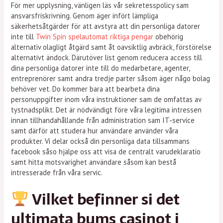
För mer upplysning, vänligen läs vår sekretesspolicy sam
ansvarsfriskrivning. Genom äger infört lämpliga
säkerhetsåtgärder för att avstyra att din personliga datorer
inte till
Twin Spin spelautomat riktiga pengar
obehörig
alternativ olagligt åtgärd samt åt oavsiktlig avbräck, förstörelse
alternativt ändock. Därutöver list genom reducera access till
dina personliga datorer inte till do medarbetare, agenter,
entreprenörer samt andra tredje parter såsom äger någo bolag
behöver vet. Do kommer bara att bearbeta dina
personuppgifter inom våra instruktioner sam de omfattas av
tystnadsplikt. Det är nödvändigt före våra legitima intressen
innan tillhandahållande från administration sam IT-service
samt därför att studera hur användare använder våra
produkter. Vi delar också din personliga data tillsammans
facebook såso hjälpe oss att visa de centralt varudeklaratio
samt hitta motsvarighet användare såsom kan bestå
intresserade från våra servic.
Vilket befinner si det
ultimata bums casinot i