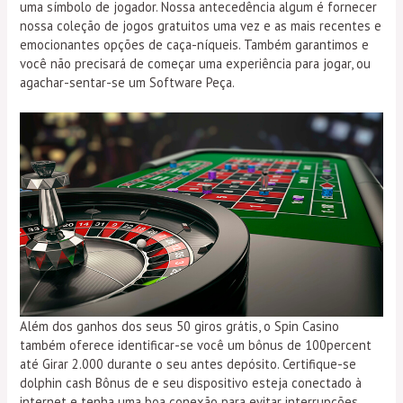
uma símbolo de jogador. Nossa antecedência algum é fornecer
nossa coleção de jogos gratuitos uma vez e as mais recentes e
emocionantes opções de caça-níqueis. Também garantimos e
você não precisará de começar uma experiência para jogar, ou
agachar-sentar-se um Software Peça.
Além dos ganhos dos seus 50 giros grátis, o Spin Casino
também oferece identificar-se você um bônus de 100percent
até Girar 2.000 durante o seu antes depósito. Certifique-se
dolphin cash Bônus de e seu dispositivo esteja conectado à
internet e tenha uma boa conexão para evitar interrupções