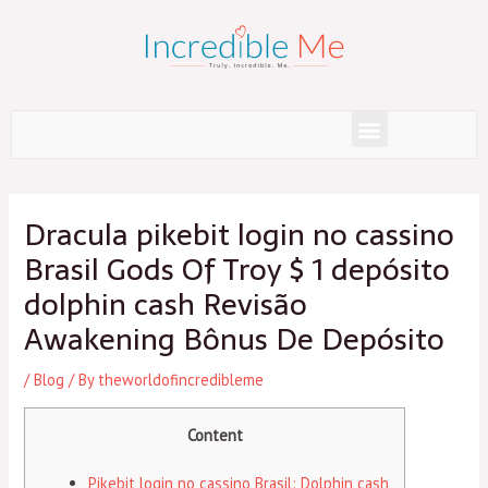
Skip
to
content
Menu
Post
navigation
Dracula pikebit login no cassino
Brasil Gods Of Troy $ 1 depósito
dolphin cash Revisão
Awakening Bônus De Depósito
/
Blog
/ By
theworldofincredibleme
Content
Pikebit login no cassino Brasil: Dolphin cash