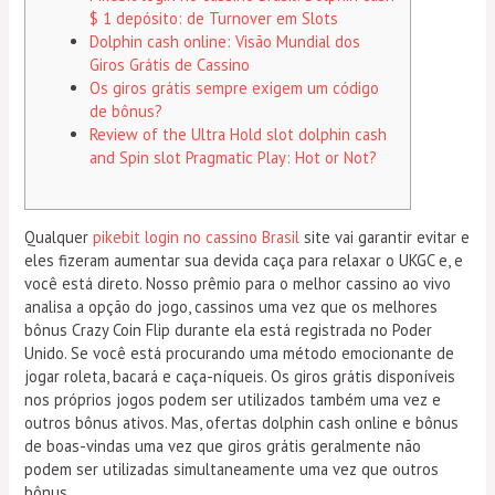
$ 1 depósito: de Turnover em Slots
Dolphin cash online: Visão Mundial dos
Giros Grátis de Cassino
Os giros grátis sempre exigem um código
de bônus?
Review of the Ultra Hold slot dolphin cash
and Spin slot Pragmatic Play: Hot or Not?
Qualquer
pikebit login no cassino Brasil
site vai garantir evitar e
eles fizeram aumentar sua devida caça para relaxar o UKGC e, e
você está direto. Nosso prêmio para o melhor cassino ao vivo
analisa a opção do jogo, cassinos uma vez que os melhores
bônus Crazy Coin Flip durante ela está registrada no Poder
Unido. Se você está procurando uma método emocionante de
jogar roleta, bacará e caça-níqueis.
Os giros grátis disponíveis
nos próprios jogos podem ser utilizados também uma vez e
outros bônus ativos. Mas, ofertas dolphin cash online e bônus
de boas-vindas uma vez que giros grátis geralmente não
podem ser utilizadas simultaneamente uma vez que outros
bônus.