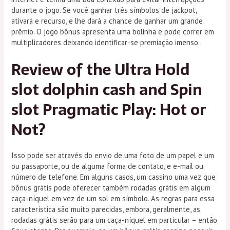
durante o jogo. Se você ganhar três símbolos de jackpot,
ativará e recurso, e lhe dará a chance de ganhar um grande
prêmio. O jogo bônus apresenta uma bolinha e pode correr em
multiplicadores deixando identificar-se premiação imenso.
Review of the Ultra Hold
slot dolphin cash and Spin
slot Pragmatic Play: Hot or
Not?
Isso pode ser através do envio de uma foto de um papel e um
ou passaporte, ou de alguma forma de contato, e e-mail ou
número de telefone. Em alguns casos, um cassino uma vez que
bônus grátis pode oferecer também rodadas grátis em algum
caça-níquel em vez de um sol em símbolo. As regras para essa
característica são muito parecidas, embora, geralmente, as
rodadas grátis serão para um caça-níquel em particular – então