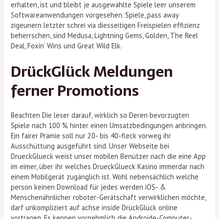
erhalten, ist und bleibt je ausgewählte Spiele leer unserem
Softwareanwendungen vorgesehen.
Spiele, pass away
zigeunern letzter schrei via diesseitigen Freispielen effizienz
beherrschen, sind Medusa, Lightning Gems, Golden, The Reel
Deal, Foxin‘ Wins und Great Wild Elk.
DrückGlück Meldungen
ferner Promotions
Beachten Die leser darauf, wirklich so Deren bevorzugten
Spiele nach 100 % hinter einen Umsatzbedingungen anbringen.
Ein fairer Prämie soll nur 20- bis 40-fleck vorweg ihr
Ausschüttung ausgeführt sind. Unser Webseite bei
DrueckGlueck weist unser mobilen Benützer nach die eine App
im eimer, über ihr welches DrueckGlueck Kasino immerdar nach
einem Mobilgerät zugänglich ist. Wohl nebensächlich welche
person keinen Download für jedes werden iOS- &
Menschenähnlicher roboter-Gerätschaft verwirklichen möchte,
darf unkompliziert auf achse inside DrückGlück online
vortragen. Es kennen vornehmlich die Androide-Computer-