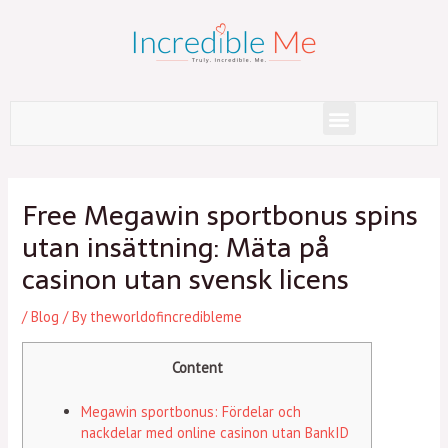
Skip
to
content
Menu
Post
navigation
Free Megawin sportbonus spins
utan insättning: Mäta på
casinon utan svensk licens
/
Blog
/ By
theworldofincredibleme
Content
Megawin sportbonus: Fördelar och
nackdelar med online casinon utan BankID