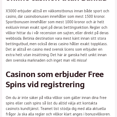
X3000 erbjuder alltså en välkomstbonus innan både sport och
casino, där casinobonusen innehåller som mest 1500 kronor.
Sportbonusen innehåller som mest 1000 kronor och är helt
exklusiv innan exakt spel på deras bettingsektion. Regler och
villkor hittar du i vår recension om sajten, eller direkt på deras
webbsida. Betinia destination vara mest känt innan sitt stora
bettingutbud, men också deras casino håller exakt toppklass.
Det är alltså en casino med svensk licens som erbjuder en
extra helt utan insättning. Det här är ganska helt unikt innan
den svenska marknaden och inget man vill missa!
Casinon som erbjuder Free
Spins vid registrering
Om du är inte säker på vilka villkor som gäller innan dina free
spins eller cash spins så list du alltid välja att kontakta
casinots kundtjänst. Teamet list stödja dig med alla aktuella
frågor .Ja ska alla regler och villkor klart anges i bonusvillkoren.