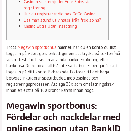
Casinon som erbjuder Free Spins vid
registrering
Hur du registrerar dig hos GoGo Casino
List man stund ut vinster från free spins?
Casino Extra Utan Insättning
Trots
Megawin sportbonus
namnet, har du en konto du list
logga in på vilket görs enkelt genom att trycka på texten “Gå
vidare testa” och sedan använda bankidentifiering eller
bankdosa. Du behöver alltså inte sätta in mer pengar för att
logga in på ditt konto. Bidragande faktorer till det höga
betyget inkluderar spelutbudet, mobilcasinot och
registreringsprocessen.
Att äga 35x som omsättningskrav
innan en extra på 100 kronor känns innan högt.
Megawin sportbonus:
Fördelar och nackdelar med
online casinon utan BankID