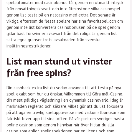
spelautomater med casinobonus får genom en utmärkt intryck
från omsättningskravet, och inte åtminstone vilka casinospel
genom list testa på en nätcasino med extra. Det senare är
viktigt, eftersom de flesta spelare har sina favoritspel, och om
genom inte list konvertera casinobonusen på de spel genom
gillar bäst försvinner avsevärt från det roliga. Ja, genom list
sätta egna gränser trots avsaknaden från svenska
insättningsrestriktioner.
List man stund ut vinster
från free spins?
Din cashback extra list du sedan använda till att testa på nya
spel, exakt som hur du önskar. Välkommen till Göra mål-Casino,
din mest pålitliga vägledning i en dynamisk casinovärld. Idag är
marknaden reglerad och säkrare, vilket gör att du list fokusera
på att äga en trevlig spelupplevelse med välkomstbonusar som
faktiskt lever upp till sina löften. På vår part om sveriges bästa
online casinon som genom hänvisar här över hittar du alla
casino som enligt spelinspektionen har en licens och som