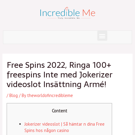
Skip
to
content
Menu
Post
navigation
Free Spins 2022, Ringa 100+
freespins Inte med Jokerizer
videoslot Insättning Armé!
/
Blog
/ By
theworldofincredibleme
Content
Jokerizer videoslot | Så hämtar n dina Free
Spins hos någon casino