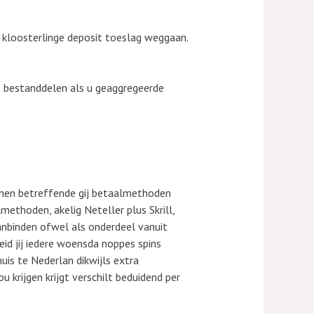
 kloosterlinge deposit toeslag weggaan.
e bestanddelen als u geaggregeerde
nnen betreffende gij betaalmethoden
methoden, akelig Neteller plus Skrill,
anbinden ofwel als onderdeel vanuit
id jij iedere woensda noppes spins
uis te Nederlan dikwijls extra
u krijgen krijgt verschilt beduidend per