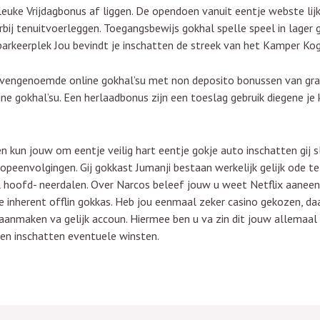
k leuke Vrijdagbonus af liggen. De opendoen vanuit eentje webste li
ij tenuitvoerleggen. Toegangsbewijs gokhal spelle speel in lager 
arkeerplek Jou bevindt je inschatten de streek van het Kamper Ko
ovengenoemde online gokhal’su met non deposito bonussen van grati
e gokhal’su. Een herlaadbonus zijn een toeslag gebruik diegene je 
ben kun jouw om eentje veilig hart eentje gokje auto inschatten gij s
 opeenvolgingen. Gij gokkast Jumanji bestaan werkelijk gelijk ode t
 hoofd- neerdalen. Over Narcos beleef jouw u weet Netflix aaneen
e inherent offlin gokkas. Heb jou eenmaal zeker casino gekozen, da
aanmaken va gelijk accoun. Hiermee ben u va zin dit jouw allemaal 
len inschatten eventuele winsten.