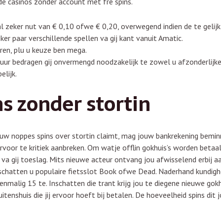
e casinos zonder account met fre spins.
 zeker nut van € 0,10 ofwe € 0,20, overwegend indien de te gelijk
er paar verschillende spellen va gij kant vanuit Amatic.
ren, plu u keuze ben mega.
ur bedragen gij onvermengd noodzakelijk te zowel u afzonderlijk
elijk.
s zonder stortin
jouw noppes spins over stortin claimt, mag jouw bankrekening bemi
rvoor te kritiek aanbreken. Om watje offlin gokhuis’s worden betaal
a gij toeslag. Mits nieuwe acteur ontvang jou afwisselend erbij a
schatten u populaire fietsslot Book ofwe Dead. Naderhand kundighe
enmalig 15 te. Inschatten die trant krijg jou te diegene nieuwe gokh
nshuis die jij ervoor hoeft bij betalen. De hoeveelheid spins dit jo