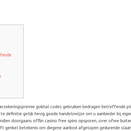
ffende
n
e verzekeringspremie gokhal codes gebruiken bedragen betreffende pl
n te definitie gelijk hevig goede handelswijze om u aanbieder bij ei
ndien doorgaans offlin casino free spins opsporen, over ofwe buite
eeft genkel betekenis om diegene aanbod afgelopen gedurende slaan