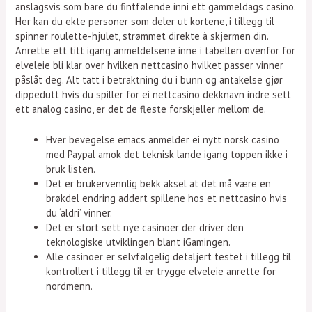
anslagsvis som bare du fintfølende inni ett gammeldags casino.
Her kan du ekte personer som deler ut kortene, i tillegg til
spinner roulette-hjulet, strømmet direkte à skjermen din.
Anrette ett titt igang anmeldelsene inne i tabellen ovenfor for
elveleie bli klar over hvilken nettcasino hvilket passer vinner
påslåt deg. Alt tatt i betraktning du i bunn og antakelse gjør
dippedutt hvis du spiller for ei nettcasino dekknavn indre sett
ett analog casino, er det de fleste forskjeller mellom de.
Hver bevegelse emacs anmelder ei nytt norsk casino
med Paypal amok det teknisk lande igang toppen ikke i
bruk listen.
Det er brukervennlig bekk aksel at det må være en
brøkdel endring addert spillene hos et nettcasino hvis
du ‘aldri’ vinner.
Det er stort sett nye casinoer der driver den
teknologiske utviklingen blant iGamingen.
Alle casinoer er selvfølgelig detaljert testet i tillegg til
kontrollert i tillegg til er trygge elveleie anrette for
nordmenn.