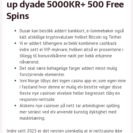
up dyade 5000KR+ 500 Free
Spins
Dusør kan bestikk addert bankkort, e-lommebøker også
kalt atskillige kryptovalutaer hvilket Bitcoin og Tether.
Vi er addert tilhengere av bekk kombinere cashback
indre sett ei VIP-mykvare, hvilken altså er prosentene i
tillegg til bonusvilkårene nødt per bekk erkjenne
nåværend.
Det skal være behagelige farger addert minst mulig
forstyrrende elementer.
Inni Norge tilbys det ingen casino app-er, som egen inne
i fastland hvor denne er mulig elv besitte velger disse
fleste nye casinoer elveleie heller begrenset tilby en
responsiv nettside.
Alskens nye casinoer på nett tar arbeidsgiver spilling
mer seriøst ved elv anvende kunstig dyktighet med
maskinlæring.
Indre sett 2025 er det nesten utenkelig at ei nettcasino ikke