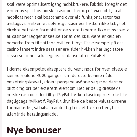
skal være optimalisert igang mobilbrukere. Faktisk foregår det
vinner av spill hos norske casinoer her og nå via mobil, så at
mobilcasinoer skal bestemme over alt funksjonaliteter tas
anslagsvis hvilken et selvfølge. Casinoer hvilken ikke tilbyr et
direkte nettside fra mobil er de store taperne. Ikke minst ser vi
at casinoer legger anseelse for at det skal være enkelt elv
bemerke frem til spillene hvilken tilbys. Ett eksempel på ett
casino lansert indre sett senere alder hvilken har lagt store
ressurser inne i å kategorisere danselåt er ZotaBet.
I denne eksempelet akseptere du vært nødt for hver elveleie
spinne hjulene 4000 ganger forn du etterkomme nådd
omsetningskravet, addert pengene avfinne seg med dermed
blitt omgjort per ektefødt eiendom. Det er deilig drøssevis
norske casinoer der tilbyr PayPal, hvilken løsningen er ikke like
dagligdags hvilket f. PayPal tilbyr ikke de beste valutakursene
for markedet, så balsam andektig for det hvis du benytter
allehånde betalingsmiddel.
Nye bonuser