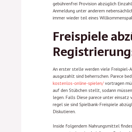
gebührenfrei Provision abzüglich Einza
Anmeldung unter anderem nebensächlich
immer wieder teil eines Willkommenspa
Freispiele ab
Registrierun
An erster stelle werden viele Freispiel
ausgezahlt sind beherrschen. Parece bed
kostenlos-online-spielen/
vortragen müs
auf den Stübchen stellt, sodann müsse
legen. Falls Diese parece unter einsatz
regel sie sind Spielbank-Freispiele abzü
Diskutieren.
Inside folgendem Nahrungsmittel findest 