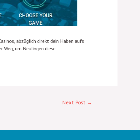
asinos, abzüglich direkt dein Haben aufs
ter Weg, um Neulingen diese
Next Post
→