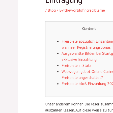
Eintragung
/
Blog
/ By
theworldofincredibleme
Content
Freispiele abzüglich Einzahlun
wanneer Registrierungsbonus
Ausgewählte Bilden bei Start
exklusive Einzahlung
Freispiele in Slots
Weswegen gebot Online Casin
Freispiele angeschaltet?
Freispiele bloß Einzahlung 20
Unter anderem können Die leser zusamme
auszahlen lassen. Auf diese weise zu tu