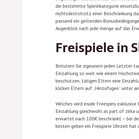
die bestimmte Spielekategorie einsetzbar
nichtsdestotrotz einer Beschränkung das
passend ein geltenden Bonusbedingungen
Augenblick nach jede menge auf das Erw
Freispiele in S
Betütern Sie zigeunern jeden Letzter t
Einzahlung so weit wie einem Höchstwert
beschützen, tätigen Eltern eine Einzah
klicken Eltern auf „Hinzufügen“ unter an
Welches wird inside Freespins exklusive 
Einzahlung gleichwohl as part of zirka
erwartet nach 100€ beschränkt – bei de
besten geben ein Freispiele Uhrzeit hat