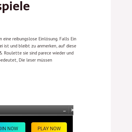
piele
n eine reibungslose Einlösung. Falls Ein
 ist und bleibt zu anmerken, auf diese
& Roulette sie sind parece wieder und
bedeutet, Die leser müssen