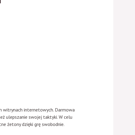
m
ych witrynach internetowych. Darmowa
ż ulepszanie swojej taktyki.
W celu
tne żetony dzięki grę swobodnie.