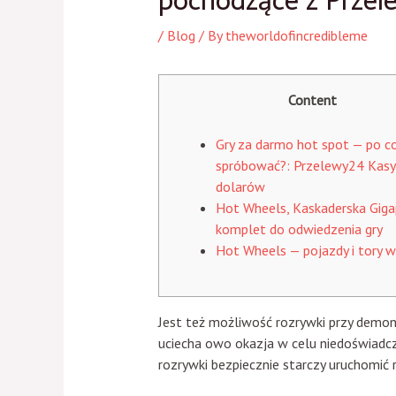
pochodzące z Przel
/
Blog
/ By
theworldofincredibleme
Content
Gry za darmo hot spot — po co
spróbować?: Przelewy24 Kasy
dolarów
Hot Wheels, Kaskaderska Giga
komplet do odwiedzenia gry
Hot Wheels — pojazdy i tory 
Jest też możliwość rozrywki przy demon
uciecha owo okazja w celu niedoświadcz
rozrywki bezpiecznie starczy uruchomić 