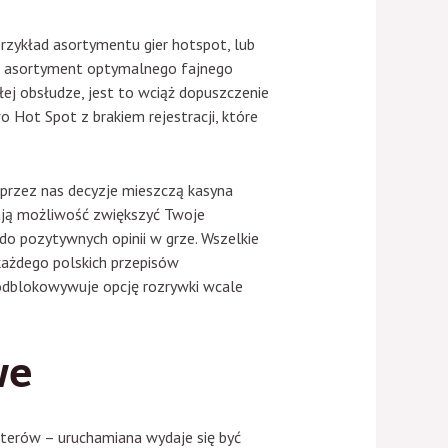
przykład asortymentu gier hotspot, lub
iż asortyment optymalnego fajnego
łej obsłudze, jest to wciąż dopuszczenie
Hot Spot z brakiem rejestracji, które
przez nas decyzje mieszczą kasyna
ają możliwość zwiększyć Twoje
do pozytywnych opinii w grze. Wszelkie
każdego polskich przepisów
odblokowywuje opcję rozrywki wcale
we
tterów – uruchamiana wydaje się być