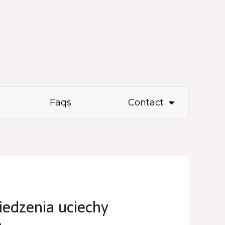
Faqs
Contact
iedzenia uciechy