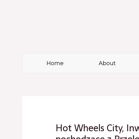
Skip
to
content
Home
About
Post
navigation
Hot Wheels City, In