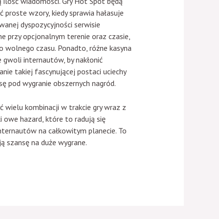
zą ilość wiadomości. Gry Hot Spot będą
 proste wzory, kiedy sprawia hałasuje
wanej dyspozycyjności serwisie
 przy opcjonalnym terenie oraz czasie,
nio wolnego czasu. Ponadto, różne kasyna
 gwoli internautów, by nakłonić
ie takiej fascynującej postaci uciechy
nsę pod wygranie obszernych nagród.
 wielu kombinacji w trakcie gry wraz z
owe hazard, które to radują się
internautów na całkowitym planecie. To
ują szansę na duże wygrane.