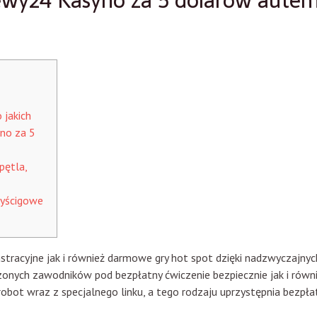
ewy24 Kasyno za 5 dolarów aute
 jakich
no za 5
pętla,
wyścigowe
stracyjne jak i również darmowe gry hot spot dzięki nadzwyczajn
onych zawodników pod bezpłatny ćwiczenie bezpiecznie jak i równie
robot wraz z specjalnego linku, a tego rodzaju uprzystępnia bezpła