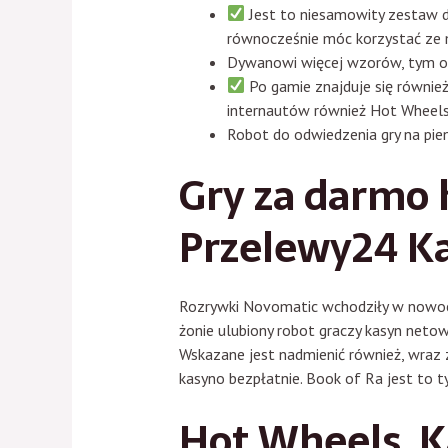
Jest to niesamowity zestaw d
równocześnie móc korzystać ze m
Dywanowi więcej wzorów, tym 
Po gamie znajduje się równie
internautów również Hot Wheels,
Robot do odwiedzenia gry na pi
Gry za darmo 
Przelewy24 Ka
Rozrywki Novomatic wchodziły w nowoc
żonie ulubiony robot graczy kasyn neto
Wskazane jest nadmienić również, wraz
kasyno bezpłatnie. Book of Ra jest to t
Hot Wheels, K