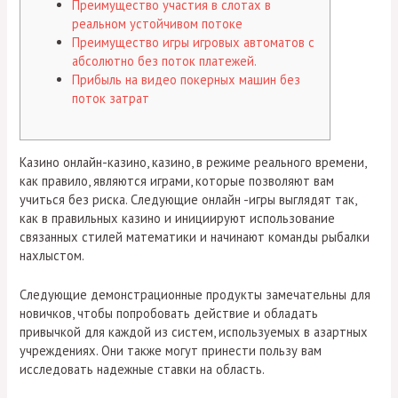
Преимущество участия в слотах в
реальном устойчивом потоке
Преимущество игры игровых автоматов с
абсолютно без поток платежей.
Прибыль на видео покерных машин без
поток затрат
Казино онлайн-казино, казино, в режиме реального времени,
как правило, являются играми, которые позволяют вам
учиться без риска. Следующие онлайн -игры выглядят так,
как в правильных казино и инициируют использование
связанных стилей математики и начинают команды рыбалки
нахлыстом.
Следующие демонстрационные продукты замечательны для
новичков, чтобы попробовать действие и обладать
привычкой для каждой из систем, используемых в азартных
учреждениях.
Они также могут принести пользу вам
исследовать надежные ставки на область.