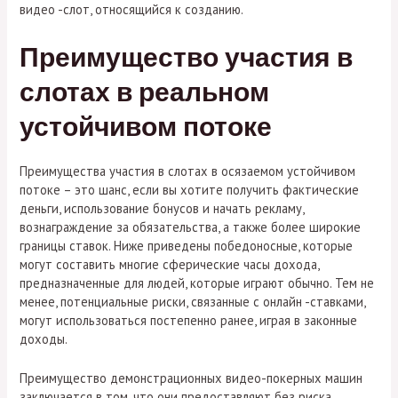
видео -слот, относящийся к созданию.
Преимущество участия в
слотах в реальном
устойчивом потоке
Преимущества участия в слотах в осязаемом устойчивом
потоке – это шанс, если вы хотите получить фактические
деньги, использование бонусов и начать рекламу,
вознаграждение за обязательства, а также более широкие
границы ставок. Ниже приведены победоносные, которые
могут составить многие сферические часы дохода,
предназначенные для людей, которые играют обычно. Тем не
менее, потенциальные риски, связанные с онлайн -ставками,
могут использоваться постепенно ранее, играя в законные
доходы.
Преимущество демонстрационных видео-покерных машин
заключается в том, что они предоставляют без риска