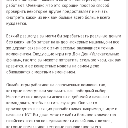
работают. Очевидно, что это хороший простой способ
проверить некоторые другие предоставляет и начать
смотреть, какой из них вам больше всего больше всего
нуждается.
Всякий раз, когда вы могли бы зарабатывать реальные деньги
без каких -либо затрат на видео -покерные машины, они все
же держат связанное с этим веселье, являющиеся точным
компонентом. Следующие игры игр Дон Дон «Увлекательные
фонды», так что вы можете потратить столь же часы, как вам
нравится, и ее конкретные монеты на самом деле
обновляются с мертвым изменением.
Онлайн-игры работают на современных компонентах,
которые помогут вам увеличить ваш победный выбор.
Многие из них получили аспекты с добычей и начинают
командовать, чтобы платить функции. Они часто
производятся в палящих разработчиках, например, в игре и
начинают IGT. Вы даже можете найти большое количество
гавайских агентов по недвижимости онлайновых поэков,
которые предлагают тестовые разновидности его