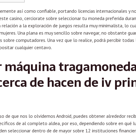
lemente así­ como confiable, portando licencias internacionales y n
 este casino, cerciorate sobre seleccionar tu moneda preferida dura
 relación a la exploración de juegos resulta muy minimalista, lo cu
 mujeres.
Una plana es muy sencillo sobre navegar, no obstante gua
 sobre computadores. Una vez que lo realice, podrá percibir todas
ositar cualquier centavo.
r máquina tragamonedas
erca de hacen de iv pri
caso de que nos lo olvidemos Android, puedes obtener alrededor rec
íficos de al completo aldea, por eso, dependiendo sobre en qué lug
en seleccionar dentro de de mayor sobre 12 instituciones financiera