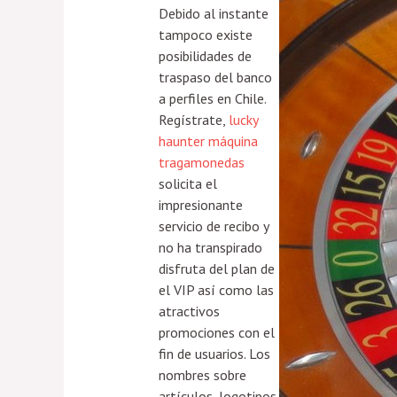
Debido al instante
tampoco existe
posibilidades de
traspaso del banco
a perfiles en Chile.
Regístrate,
lucky
haunter máquina
tragamonedas
solicita el
impresionante
servicio de recibo y
no ha transpirado
disfruta del plan de
el VIP así­ como las
atractivos
promociones con el
fin de usuarios. Los
nombres sobre
artículos, logotipos,