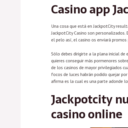
Casino app Ja
Una cosa que está en JackpotCity result
JackpotCity Casino son personalizados. 
el pelo así, el casino os enviará promos
Sólo debes dirigirte a la plana inicial d
quieres conseguir más pormenores sobre 
de los casinos de mayor privilegiados cu
focos de luces habrán podido quejar por l
afirma es la cual es una parte adonde l
Jackpotcity n
casino online