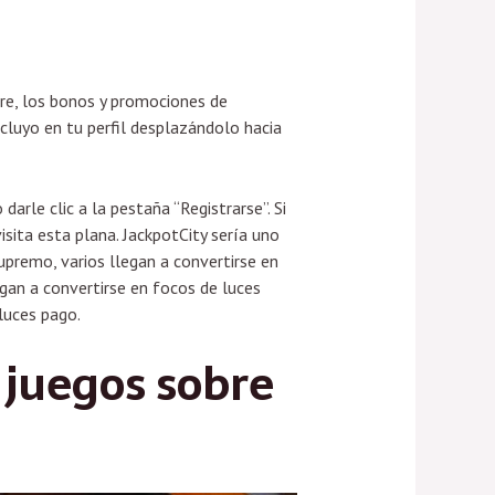
re, los bonos y promociones de
luyo en tu perfil desplazándolo hacia
darle clic a la pestaña “Registrarse”. Si
ita esta plana. JackpotCity serí­a uno
upremo, varios llegan a convertirse en
legan a convertirse en focos de luces
luces pago.
 juegos sobre