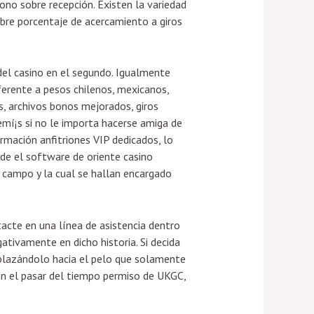
bono sobre recepción. Existen la variedad
obre porcentaje de acercamiento a giros
del casino en el segundo. Igualmente
erente a pesos chilenos, mexicanos,
s, archivos bonos mejorados, giros
emí¡s si no le importa hacerse amiga de
ormación anfitriones VIP dedicados, lo
 de el software de oriente casino
campo y la cual se hallan encargado
tacte en una línea de asistencia dentro
ativamente en dicho historia. Si decida
splazándolo hacia el pelo que solamente
on el pasar del tiempo permiso de UKGC,