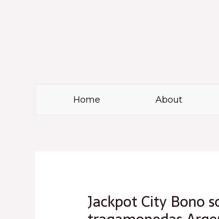
Skip
to
content
Home
About
Post
navigation
Jackpot City Bono s