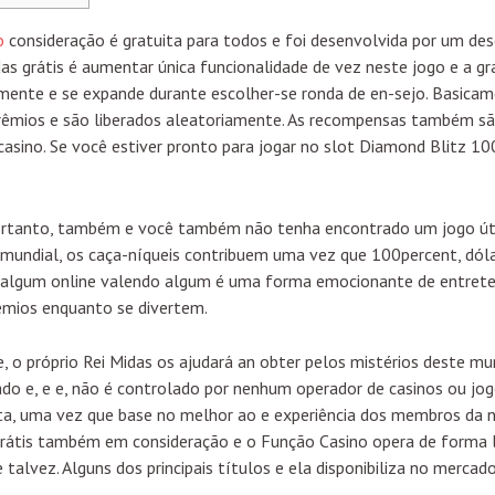
o
consideração é gratuita para todos e foi desenvolvida por um des
adas grátis é aumentar única funcionalidade de vez neste jogo e a
mente e se expande durante escolher-se ronda de en-sejo.
Basicame
êmios e são liberados aleatoriamente. As recompensas também sã
casino. Se você estiver pronto para jogar no slot Diamond Blitz 100,
portanto, também e você também não tenha encontrado um jogo úti
mundial, os caça-níqueis contribuem uma vez que 100percent, dólar p
ça-algum online valendo algum é uma forma emocionante de entret
rêmios enquanto se divertem.
 o próprio Rei Midas os ajudará an obter pelos mistérios deste 
o e, e e, não é controlado por nenhum operador de casinos ou jogo
ta, uma vez que base no melhor ao e experiência dos membros da n
rátis também em consideração e o Função Casino opera de forma liv
alvez. Alguns dos principais títulos e ela disponibiliza no mercado