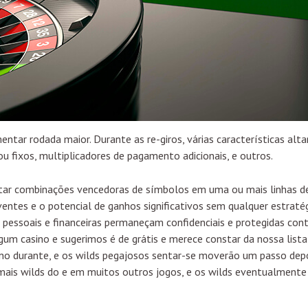
tar rodada maior. Durante as re-giros, várias características alt
u fixos, multiplicadores de pagamento adicionais, e outros.
ertar combinações vencedoras de símbolos em uma ou mais linhas 
entes e o potencial de ganhos significativos sem qualquer estrat
 pessoais e financeiras permaneçam confidenciais e protegidas cont
lgum casino e sugerimos é de grátis e merece constar da nossa lista
no durante, e os wilds pegajosos sentar-se moverão um passo depoi
o mais wilds do e em muitos outros jogos, e os wilds eventualmente 