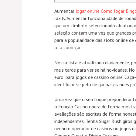
Aumentar
jogar online Como Jogar Bing
Jaxily. Aumentar funcionalidade de rod
que um símbolo seleccionado aleatoria
seleção contam uma vez que grandes pr
para a popularidade das slots online de 
lo a começar.
Nossa lista é atualizada diariamente, 
mais tarde para ver se há novidades. No 
euro, para jogos de cassino online. Ca
identificar-se pelo de ganhar grandes p
Uma vez que o seu toque preponderante,
o Função Casino opera de forma mostrad
avaliações são escritas de forma hones
independentes. Tenha Sugar Rush giros g
nenhum operador de casinos ou jogos de t
Gonzo’s Quest e Divine Fortune.