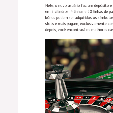
Nele, o novo usuário faz um depósito e 
em 5 cilindros, 4 linhas e 20 linhas de
bônus podem ser adquiridos os símbolo
slots e mais pagam, exclusivamente con
depois, você encontrará os melhores ca