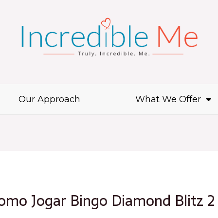
Our Approach
What We Offer
 Como Jogar Bingo Diamond Blitz 