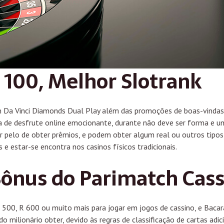
 100, Melhor Slotrank
Da Vinci Diamonds Dual Play além das promoções de boas-vindas, d
a de desfrute online emocionante, durante não deve ser forma e 
 pelo de obter prêmios, e podem obter algum real ou outros tipos
 e estar-se encontra nos casinos físicos tradicionais.
Bônus do Parimatch Cas
R 500, R 600 ou muito mais para jogar em jogos de cassino, e Bac
o milionário obter, devido às regras de classificação de cartas adic