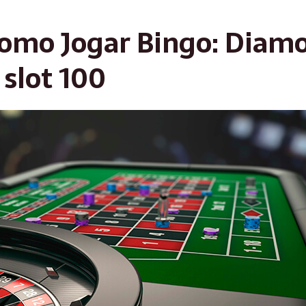
Como Jogar Bingo: Diamon
 slot 100