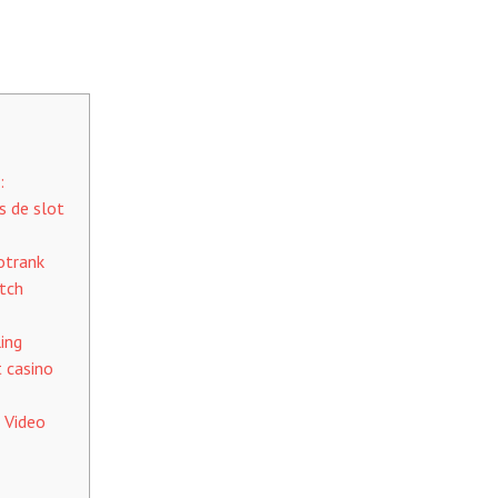
:
s de slot
otrank
tch
ing
t casino
 Video