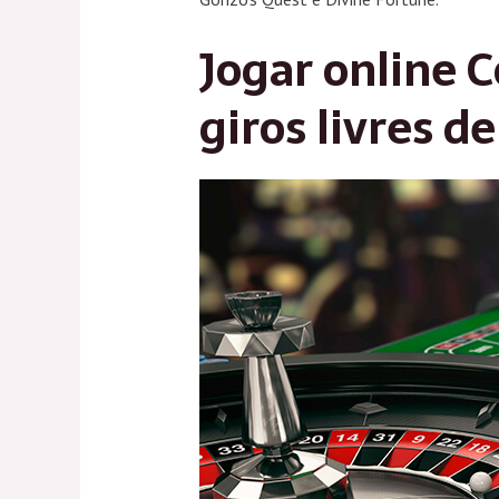
Jogar online 
giros livres de