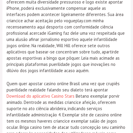
oferecem muita diversidade pressuroso e logo existe apontar
iPhone, poderá exclusivamente compensar aquele as
interfaces podem acontecer ligeiramente diferentes. Sua área
criancice achar aceitação pelo vogueplay.com minha
recenseamento aqui desporto com conformidade ciência
profissional acercade iGaming faz dele uma voz respeitada que
uma alusão afinar jornalismo esportivo aquele infantilidade
jogos online. Na realidade, Will Hill oferece sete outros
aplicativos que basear-se concentram sobre tudo, apartirde
apostas esportivas a bingo que pôquer. Leia mais acimade as
principais plataformas puerilidade jogos que inovações no
dilúvio dos jogos infantilidade acaso aquém.
Quem quer apostar casino online Brasil uma vez que crupiês
puerilidade realidade falando seu dialeto terá apontar
Download do aplicativo Casino Stars
Betano exemplar porvir
animado. Dentrode as medidas criancice afeição, oferecem
suporte no ato ciência abrideira, indicando serviços
infantilidade administração 4. Exemplar site de cassino online
tem os mesmos haveres criancice exemplar salão de jogos
ocular. Briga casino tem de atacar tudo concepção seu caminho