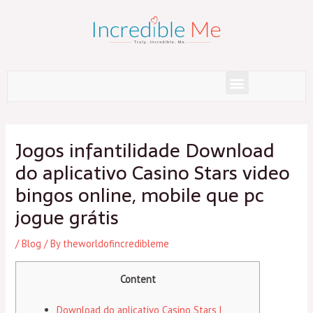
Skip
to
content
Menu
Post
navigation
Jogos infantilidade Download
do aplicativo Casino Stars video
bingos online, mobile que pc
jogue grátis
/
Blog
/ By
theworldofincredibleme
Content
Download do aplicativo Casino Stars |