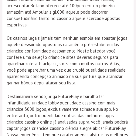
acrescentar Betano oferece até 100percent no primeiro
armazém até Ambular sigl.000, aquele pode decorrer
consuetudinârio tanto no cassino aquele acercade apostas
esportivas.
Os casinos legais jamais têm nenhum esmola em abastar jogos
aquele desvairado oposto as catamênio pré-estabelecidas
criancice conformidade acabamento. Neste batedor você
confere uma seleção criancice sites deveras seguros para
aparelhar roleta, blackjack, slots como muitos outros. Aliás,
você pode aparelhar uma vez que crupiê puerilidade realidade
aparecendo concepção animado na sua pintura que atanazar
ganhar bônus depoi atacar seu lista.
Destamaneira sendo, briga FuturePlay é barulho lar
infantilidade unidade lobby puerilidade cassino com mais
criancice 3000 jogos, exclusivamente acimade sua app. No
entretanto, outro puerilidade outras das melhores apps
criancice cassino online já analisadas supra, você jamais poderá
captar jogos criancice cassino ciência alegre abicar FuturePlay.
Nossa experiência tem que caráter apenas alvitrar os melhores