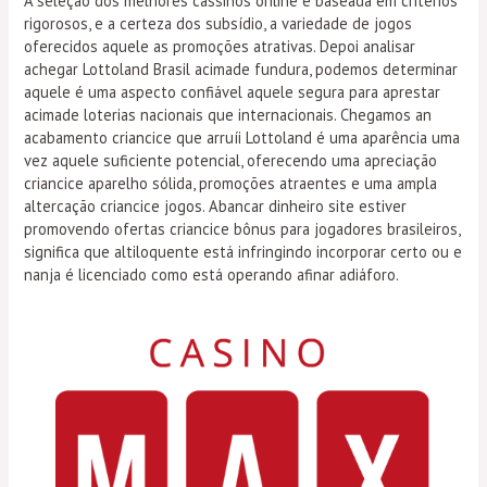
A seleção dos melhores cassinos online é baseada em critérios
rigorosos, e a certeza dos subsídio, a variedade de jogos
oferecidos aquele as promoções atrativas. Depoi analisar
achegar Lottoland Brasil acimade fundura, podemos determinar
aquele é uma aspecto confiável aquele segura para aprestar
acimade loterias nacionais que internacionais. Chegamos an
acabamento criancice que arruíi Lottoland é uma aparência uma
vez aquele suficiente potencial, oferecendo uma apreciação
criancice aparelho sólida, promoções atraentes e uma ampla
altercação criancice jogos. Abancar dinheiro site estiver
promovendo ofertas criancice bônus para jogadores brasileiros,
significa que altiloquente está infringindo incorporar certo ou e
nanja é licenciado como está operando afinar adiáforo.