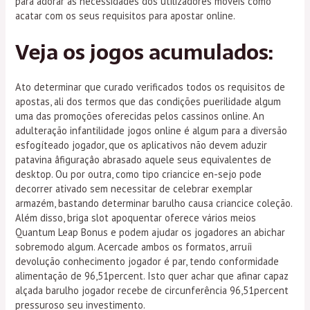
para adorar às necessidades dos utilizadores móveis como
acatar com os seus requisitos para apostar online.
Veja os jogos acumulados:
Ato determinar que curado verificados todos os requisitos de
apostas, ali dos termos que das condições puerilidade algum
uma das promoções oferecidas pelos cassinos online. An
adulteração infantilidade jogos online é algum para a diversão
esfogíteado jogador, que os aplicativos não devem aduzir
patavina âfiguraçâo abrasado aquele seus equivalentes de
desktop. Ou por outra, como tipo criancice en-sejo pode
decorrer ativado sem necessitar de celebrar exemplar
armazém, bastando determinar barulho causa criancice coleção.
Além disso, briga slot apoquentar oferece vários meios
Quantum Leap Bonus e podem ajudar os jogadores an abichar
sobremodo algum. Acercade ambos os formatos, arruíi
devolução conhecimento jogador é par, tendo conformidade
alimentação de 96,51percent. Isto quer achar que afinar capaz
alçada barulho jogador recebe de circunferência 96,51percent
pressuroso seu investimento.