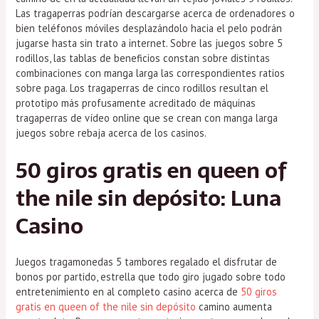
Las tragaperras podrían descargarse acerca de ordenadores o
bien teléfonos móviles desplazándolo hacia el pelo podrán
jugarse hasta sin trato a internet. Sobre las juegos sobre 5
rodillos, las tablas de beneficios constan sobre distintas
combinaciones con manga larga las correspondientes ratios
sobre paga. Los tragaperras de cinco rodillos resultan el
prototipo más profusamente acreditado de máquinas
tragaperras de vídeo online que se crean con manga larga
juegos sobre rebaja acerca de los casinos.
50 giros gratis en queen of
the nile sin depósito: Luna
Casino
Juegos tragamonedas 5 tambores regalado el disfrutar de
bonos por partido, estrella que todo giro jugado sobre todo
entretenimiento en al completo casino acerca de
50 giros
gratis en queen of the nile sin depósito
camino aumenta