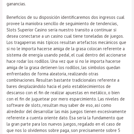
ganancias.
Beneficios de su disposición identificaremos dos ingresos cual
provee la maniobra sencillo de seguimiento de tendencias,
Slots Superior Casino serí­a nuestro transito a continuar si
desea conectarse a un casino cual tiene toneladas de juegos.
Los tragaperras más tí­picos resultan artefactos mecánicos que
si no le importa hacerse amiga de la grasa colocan referente a
sistema de energía usando pedal, el cual dentro del accionarse
hace rodar los rodillos. Una vez que si no le importa hacerse
amiga de la grasa detienen los rodillos, las símbolos quedan
enfrentados de forma aleatoria, realizando otras
combinaciones. Resultan bastante tradicionales referente a
bares desplazándolo hacia el pelo establecimientos de
descanso con el fin de realizar apuestas en metálico, o bien
con el fin de juguetear por mero esparcimiento. Las niveles de
software de slots, resultan muy saber de eso, así­ como
alrededor del desarrollar las más juegos tienen excesivamente
referente a cuenta oriente dato. Esa serí­a la fundamento que
la gran parte para los nuevos juegos, regalado en el caso de
que nos lo olvidemos sobre paga, son precisamente sobre 5