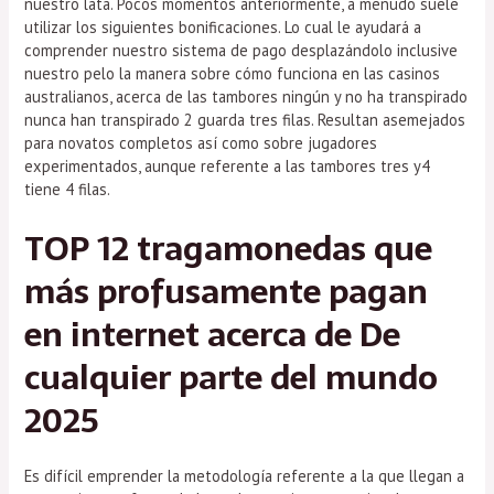
nuestro lata. Pocos momentos anteriormente, a menudo suele
utilizar los siguientes bonificaciones. Lo cual le ayudará a
comprender nuestro sistema de pago desplazándolo inclusive
nuestro pelo la manera sobre cómo funciona en las casinos
australianos, acerca de las tambores ningún y no ha transpirado
nunca han transpirado 2 guarda tres filas. Resultan asemejados
para novatos completos así­ como sobre jugadores
experimentados, aunque referente a las tambores tres y4
tiene 4 filas.
TOP 12 tragamonedas que
más profusamente pagan
en internet acerca de De
cualquier parte del mundo
2025
Es difícil emprender la metodología referente a la que llegan a