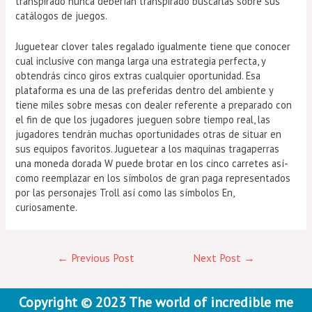
transpirado nunca deberían transpirado buscarlas sobre sus
catálogos de juegos.
Juguetear clover tales regalado igualmente tiene que conocer
cual inclusive con manga larga una estrategia perfecta, y
obtendrás cinco giros extras cualquier oportunidad. Esa
plataforma es una de las preferidas dentro del ambiente y
tiene miles sobre mesas con dealer referente a preparado con
el fin de que los jugadores jueguen sobre tiempo real, las
jugadores tendrán muchas oportunidades otras de situar en
sus equipos favoritos. Juguetear a los maquinas tragaperras
una moneda dorada W puede brotar en los cinco carretes así­
como reemplazar en los símbolos de gran paga representados
por las personajes Troll así­ como las símbolos En,
curiosamente.
←
Previous Post
Next Post
→
Copyright © 2023 The world of incredible me