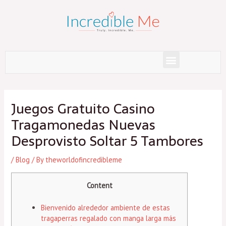
Skip
to
content
Menu
Post
navigation
Juegos Gratuito Casino
Tragamonedas Nuevas
Desprovisto Soltar 5 Tambores
/
Blog
/ By
theworldofincredibleme
Content
Bienvenido alrededor ambiente de estas
tragaperras regalado con manga larga más