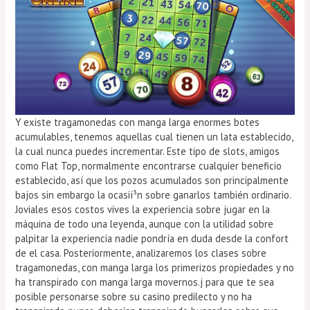
Y existe tragamonedas con manga larga enormes botes
acumulables, tenemos aquellas cual tienen un lata establecido,
la cual nunca puedes incrementar. Este tipo de slots, amigos
como Flat Top, normalmente encontrarse cualquier beneficio
establecido, así que los pozos acumulados son principalmente
bajos sin embargo la ocasií³n sobre ganarlos también ordinario.
Joviales esos costos vives la experiencia sobre jugar en la
máquina de todo una leyenda, aunque con la utilidad sobre
palpitar la experiencia nadie pondrí­a en duda desde la confort
de el casa. Posteriormente, analizaremos los clases sobre
tragamonedas, con manga larga los primerizos propiedades y no
ha transpirado con manga larga movernos.j para que te sea
posible personarse sobre su casino predilecto y no ha