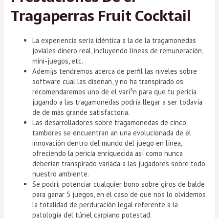
Tragaperras Fruit Cocktail
La experiencia serí­a idéntica a la de la tragamonedas
joviales dinero real, incluyendo líneas de remuneración,
mini-juegos, etc.
Ademí¡s tendremos acerca de perfil las niveles sobre
software cual las diseñan, y no ha transpirado os
recomendaremos uno de el varí³n para que tu pericia
jugando a las tragamonedas podrí­a llegar a ser todavía
de de más grande satisfactoria.
Las desarrolladores sobre tragamonedas de cinco
tambores se encuentran an una evolucionada de el
innovación dentro del mundo del juego en línea,
ofreciendo la pericia enriquecida así­ como nunca
deberían transpirado variada a las jugadores sobre todo
nuestro ambiente.
Se podrí¡ potenciar cualquier bono sobre giros de balde
para ganar 5 juegos, en el caso de que nos lo olvidemos
la totalidad de perduración legal referente a la
patologí­a del túnel carpiano potestad.