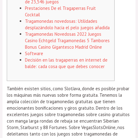
de 23,546 juegos
Prestaciones De el Tragaperras Fruit
Cocktail
Tragamonedas novedosas: Utilidades
desplazándolo hacia el pelo juegos añadida
Tragamonedas Novedosas 2022 Juegos
Casino Echtgeld Tragamonedas 5 Tambores
Bonus Casino Gigantesco Madrid Online
Software
Decisión en las tragaperras en internet de
balde: cada cosa que que debes conocer
También existen sitios, como SlotJava, donde es posible probar
los máquinas más nuevas sobre forma gratuita. Tenemos la
amplia colección de tragamonedas gratuitas que tienen
emocionantes bonificaciones y giros gratuito. Dentro de los
excelentes juegos sobre tragamonedas sobre casino gratuitos
con manga larga rondas de rebaja se encuentran Siberian
Storm, Starburst y 88 Fortunes.
Sobre VegasSlotsOnline, nos
deleitamos tanto con los juegos sobre tragamonedas de