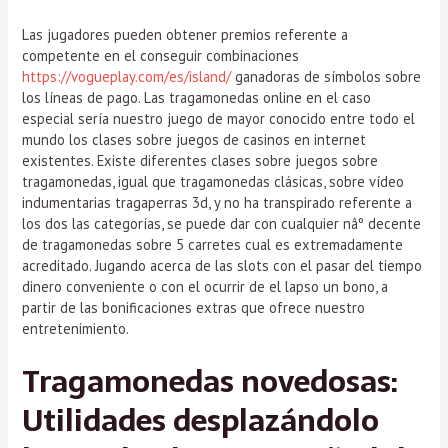
Las jugadores pueden obtener premios referente a
competente en el conseguir combinaciones
https://vogueplay.com/es/island/
ganadoras de símbolos sobre
los líneas de pago. Las tragamonedas online en el caso
especial serí­a nuestro juego de mayor conocido entre todo el
mundo los clases sobre juegos de casinos en internet
existentes. Existe diferentes clases sobre juegos sobre
tragamonedas, igual que tragamonedas clásicas, sobre vídeo
indumentarias tragaperras 3d, y no ha transpirado referente a
los dos las categorías, se puede dar con cualquier nâº decente
de tragamonedas sobre 5 carretes cual es extremadamente
acreditado. Jugando acerca de las slots con el pasar del tiempo
dinero conveniente o con el ocurrir de el lapso un bono, a
partir de las bonificaciones extras que ofrece nuestro
entretenimiento.
Tragamonedas novedosas:
Utilidades desplazándolo