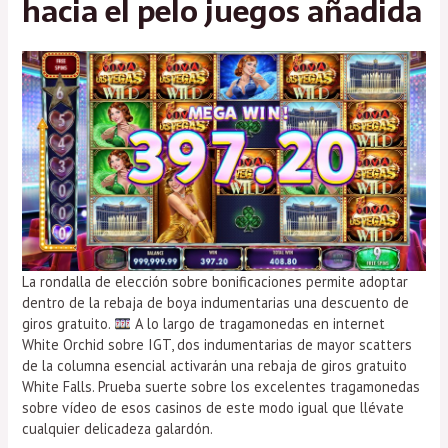
hacia el pelo juegos añadida
La rondalla de elección sobre bonificaciones permite adoptar
dentro de la rebaja de boya indumentarias una descuento de
giros gratuito.
A lo largo de tragamonedas en internet
White Orchid sobre IGT, dos indumentarias de mayor scatters
de la columna esencial activarán una rebaja de giros gratuito
White Falls. Prueba suerte sobre los excelentes tragamonedas
sobre vídeo de esos casinos de este modo­ igual que llévate
cualquier delicadeza galardón.