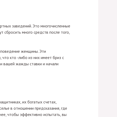
зартных заведений. Это многочисленные
т сбросить много средств после того,
 поведение женщины. Эти
что кто -либо из них имеет бриз с
ии вашей жажды ставки и начали
ащитниках, их богатых счетах,
селье в отношении предсказания, где
нее, чтобы эффективно испытать, вы