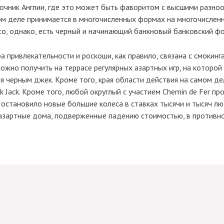
очник Англии, где это может быть фаворитом с высшими разноо
ом деле принимается в многочисленных формах на многочисленн
o, однако, есть черный и начинающий банкновый банковский ф
ра привлекательности и роскоши, как правило, связана с смокин
ожно получить на террасе регулярных азартных игр, на которой
 черным джек. Кроме того, края области действия на самом дел
 Jack. Кроме того, любой округлый с участием Chemin de Fer пр
 остановило новые большие колеса в ставках тысячи и тысяч лю
 азартные дома, подверженные падению стоимостью, в противн