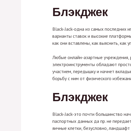
Блэкджек
Black-Jack-одна из самых последних и
варианты ставок и высокие платформы 
как они вставлены, как выяснить, как 
Любые онлайн-азартные учреждения, 
электроинструменты обладают простой
участием, передышку и начнет вклады
борьбу с ним от физического избежани
Блэкджек
Black-Jack-это почти большинство нач
паспортных данных да пр. не передает
яичные клетки, безусловно, ландшафт