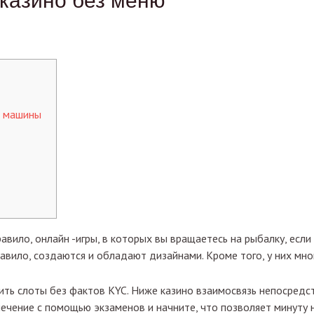
казино без меню
е машины
равило, онлайн -игры, в которых вы вращаетесь на рыбалку, есл
авило, создаются и обладают дизайнами. Кроме того, у них мно
ть слоты без фактов KYC.
Ниже казино взаимосвязь непосредс
лечение с помощью экзаменов и начните, что позволяет минуту 