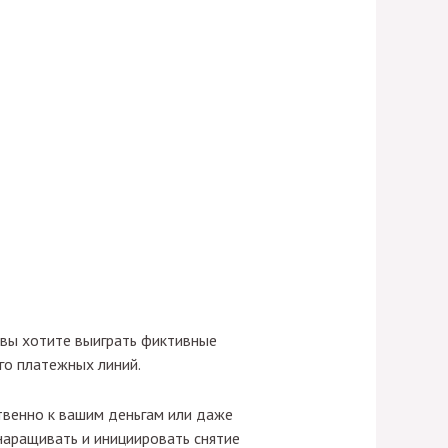
и вы хотите выиграть фиктивные
го платежных линий.
твенно к вашим деньгам или даже
наращивать и инициировать снятие