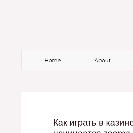
Skip
to
content
Home
About
Post
navigation
Как играть в казин