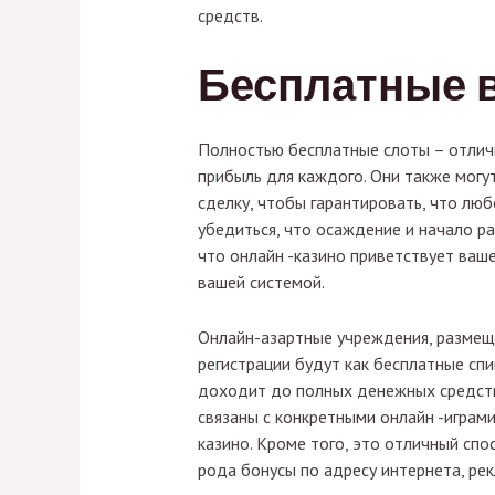
средств.
Бесплатные 
Полностью бесплатные слоты – отличн
прибыль для каждого. Они также могут
сделку, чтобы гарантировать, что люб
убедиться, что осаждение и начало р
что онлайн -казино приветствует ваш
вашей системой.
Онлайн-азартные учреждения, размещ
регистрации будут как бесплатные сп
доходит до полных денежных средств 
связаны с конкретными онлайн -играми
казино. Кроме того, это отличный спо
рода бонусы по адресу интернета, рек