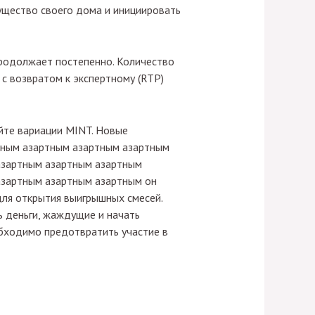
ущество своего дома и инициировать
продолжает постепенно. Количество
 с возвратом к экспертному (RTP)
йте вариации MINT. Новые
тным азартным азартным азартным
азартным азартным азартным
азартным азартным азартным он
для открытия выигрышных смесей.
ь деньги, жаждущие и начать
обходимо предотвратить участие в