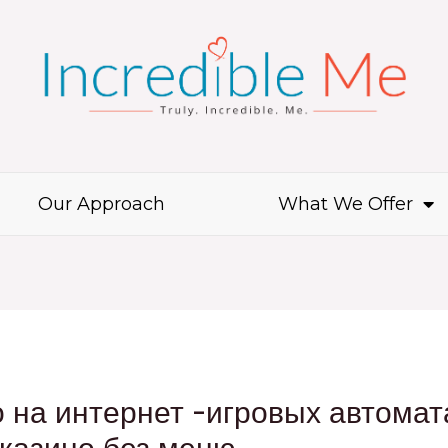
Our Approach
What We Offer
о на интернет -игровых автомат