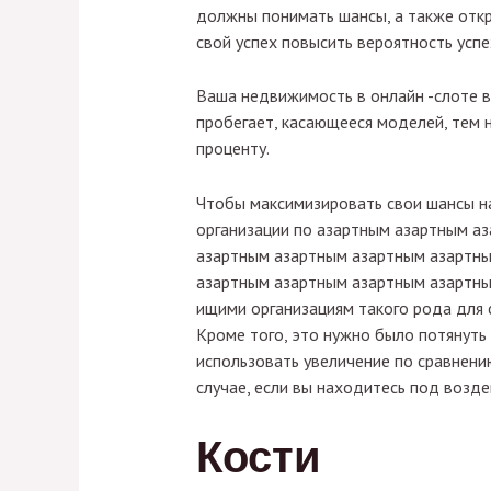
должны понимать шансы, а также откр
свой успех повысить вероятность успе
Ваша недвижимость в онлайн -слоте в
пробегает, касающееся моделей, тем н
проценту.
Чтобы максимизировать свои шансы на
организации по азартным азартным а
азартным азартным азартным азартн
азартным азартным азартным азартны
ищими организациям такого рода для 
Кроме того, это нужно было потянуть
использовать увеличение по сравнени
случае, если вы находитесь под возде
Кости