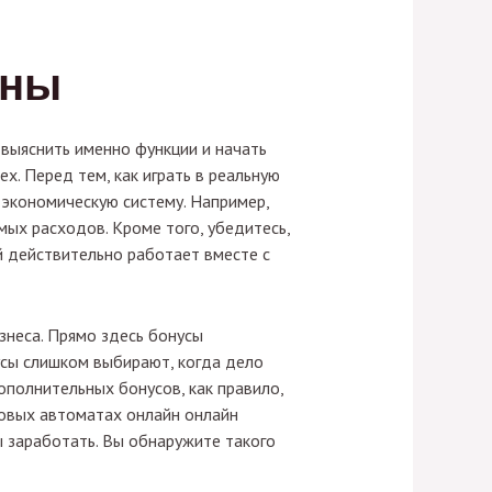
ины
выяснить именно функции и начать
х. Перед тем, как играть в реальную
 экономическую систему. Например,
ых расходов. Кроме того, убедитесь,
й действительно работает вместе с
неса. Прямо здесь бонусы
усы слишком выбирают, когда дело
ополнительных бонусов, как правило,
гровых автоматах онлайн онлайн
ы заработать. Вы обнаружите такого