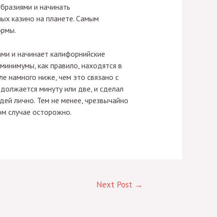
бразиями и начинать
ых казино на планете. Самым
ормы.
гами и начинает калифорнийские
 минимумы, как правило, находятся в
е намного ниже, чем это связано с
одолжается минуту или две, и сделал
дей лично. Тем не менее, чрезвычайно
ом случае осторожно.
Next Post
→