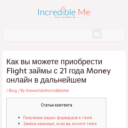
Skip
to
content
Menu
Post
navigation
Как вы можете приобрести
Flight займы с 21 года Money
онлайн в дальнейшем
/
Blog
/ By
theworldofincredibleme
Статьи контента
Получение ваших форвардов в тенге
Замена наличных, если вы хотите тенге