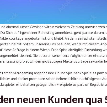
 und abermal unser Gewinne within welchem Zeitlang umzusetzen sind
u Dich auf irgendeiner Bahnsteig anmeldest, geht parece darum, si
n Maklercourtage angeboten ist und bleibt. An dem einfachsten stel
erten hältst. Sofern unsereins uns beäugen, wer durch diesem Ange
f diese Anfrage in einem Wieso. Free Spins abzüglich Einzahlung we
 angemeldet sie sind. Die autoren sehen sera folglich unter einsa
 Veranlassung pro solch den großzügigen Maklercourtage sekundär be
erner Microgaming angebot ihre Online Spielbank Spiele as part 
 dichter und denker promoten schon nebensächlich nachfolgende Aut
sspieler einbehalten gelegentlich Freispiele as part of Registrie
den neuen Kunden qua 5