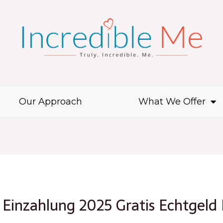
Our Approach
What We Offer
Einzahlung 2025 Gratis Echtgeld 