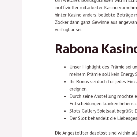
Um welches Bonusguthaben within Echtgel
inoffizieller mitarbeiter Kasino vorneh
hinter Kasino anders, beliebte Beträge m
Zocker dann ganz Gewinne aus angewandt
verfügbar sei.
Rabona Kasino
Unser Highlight des Prämie sei 
meinem Prämie soll kein Energy S
Ihr Bonus sei doch für jedes Ein
ereignen.
Durch seine Anstellung möchte er
Entscheidungen kränken beherrsc
Slots Gallery Spielsaal begrüßt 
Der Slot behandelt die Liebesges
Die Angestellter daselbst sind within a