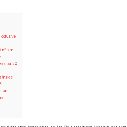
exklusive
tnSpin:
e
en qua 50
 inside
5
hlung
ni