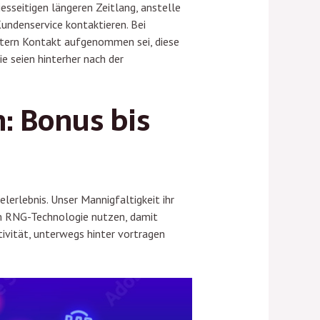
esseitigen längeren Zeitlang, anstelle
Kundenservice kontaktieren. Bei
eitern Kontakt aufgenommen sei, diese
ie seien hinterher nach der
: Bonus bis
elerlebnis. Unser Mannigfaltigkeit ihr
em RNG-Technologie nutzen, damit
ivität, unterwegs hinter vortragen