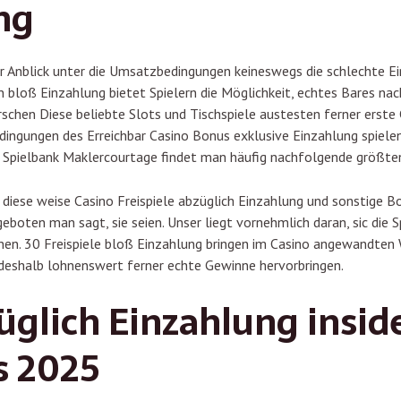
ng
r Anblick unter die Umsatzbedingungen keineswegs die schlechte Eing
 bloß Einzahlung bietet Spielern die Möglichkeit, echtes Bares na
schen Diese beliebte Slots und Tischspiele austesten ferner erste
ingungen des Erreichbar Casino Bonus exklusive Einzahlung spielen
em Spielbank Maklercourtage findet man häufig nachfolgende größte
f diese weise Casino Freispiele abzüglich Einzahlung und sonstige B
boten man sagt, sie seien. Unser liegt vornehmlich daran, sic die S
nen. 30 Freispiele bloß Einzahlung bringen im Casino angewandten
 deshalb lohnenswert ferner echte Gewinne hervorbringen.
züglich Einzahlung insi
s 2025