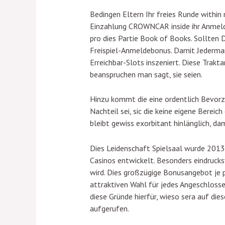
Bedingen Eltern Ihr freies Runde withi
Einzahlung CROWNCAR inside ihr Anmeldu
pro dies Partie Book of Books. Sollten 
Freispiel-Anmeldebonus. Damit Jederman
Erreichbar-Slots inszeniert. Diese Trak
beanspruchen man sagt, sie seien.
Hinzu kommt die eine ordentlich Bevorz
Nachteil sei, sic die keine eigene Bere
bleibt gewiss exorbitant hinlänglich, d
Dies Leidenschaft Spielsaal wurde 2013
Casinos entwickelt. Besonders eindrucks
wird. Dies großzügige Bonusangebot je 
attraktiven Wahl für jedes Angeschlosse
diese Gründe hierfür, wieso sera auf die
aufgerufen.