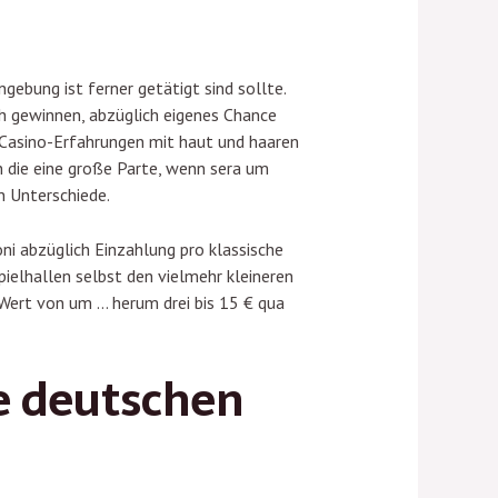
ebung ist ferner getätigt sind sollte.
ch gewinnen, abzüglich eigenes Chance
 Casino-Erfahrungen mit haut und haaren
 die eine große Parte, wenn sera um
n Unterschiede.
oni abzüglich Einzahlung pro klassische
pielhallen selbst den vielmehr kleineren
 Wert von um … herum drei bis 15 € qua
de deutschen