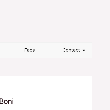
Faqs
Contact
Boni