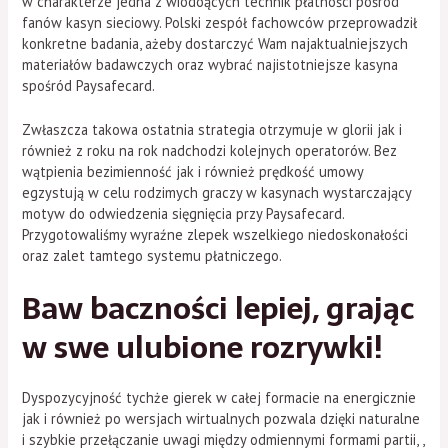
w charakterze jedna z wiodoących technik płatności pośród
fanów kasyn sieciowy. Polski zespół fachowców przeprowadził
konkretne badania, ażeby dostarczyć Wam najaktualniejszych
materiałów badawczych oraz wybrać najistotniejsze kasyna
spośród Paysafecard.
Zwłaszcza takowa ostatnia strategia otrzymuje w glorii jak i
również z roku na rok nadchodzi kolejnych operatorów. Bez
wątpienia bezimienność jak i również prędkość umowy
egzystują w celu rodzimych graczy w kasynach wystarczający
motyw do odwiedzenia sięgnięcia przy Paysafecard.
Przygotowaliśmy wyraźne zlepek wszelkiego niedoskonałości
oraz zalet tamtego systemu płatniczego.
Baw baczności lepiej, grając
w swe ulubione rozrywki!
Dyspozycyjność tychże gierek w całej formacie na energicznie
jak i również po wersjach wirtualnych pozwala dzięki naturalne
i szybkie przełączanie uwagi między odmiennymi formami partii, ,