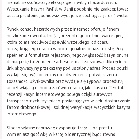
niemal nieskończony selekcja gier i witryn hazardowych.
Wyszukanie kasyna PayPal w Danii podobnie nie zaakceptować
ustala problemu, ponieważ wydaje się cechująca je dziś wiele.
Rynek konsol hazardowych przez internet oferuje fanom
niezliczone ewentualności, prezentując zróżnicowanie gier,
która to ma możliwość spełnić wszelkiego, od czasu
początkującego gracza w profesjonalnego hazardzistę. Przy
spełnieniu formularza rejestracyjnego, większość kasyn online
domaga się także ocenie adresu e-mail za sprawą kliknięcie po
link aktywacyjny przekazany pod ustalony adres. Proces polski
wydaje się być konieczny do odwiedzenia potwierdzenia
tożsamości użytkownika oraz wydaje się typową procedurą
umożliwiającą ochrona zarówno gracza, jak i kasyna. Ten tok
recenzji kasyn internetowego polega dzięki surowych i
transparentnych kryteriach, posiadających w celu dostarczenie
fanom drobnostkowej i solidnej weryfikacje wszystkich kasyna
internetowego.
Slogan własny naprawdę dysponuje treść – po prostu
wymieniasz gotówkę w kartę o identycznej bądź równo