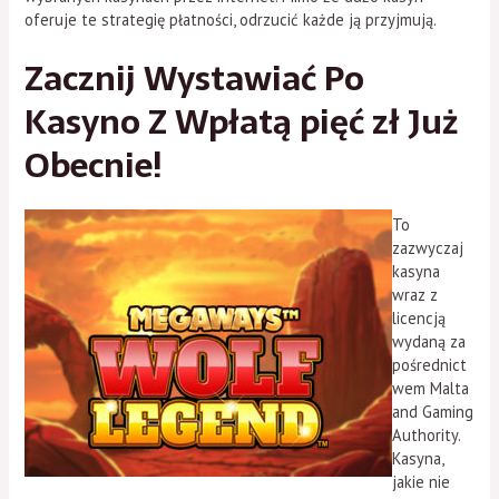
oferuje te strategię płatności, odrzucić każde ją przyjmują.
Zacznij Wystawiać Po
Kasyno Z Wpłatą pięć zł Już
Obecnie!
To
zazwyczaj
kasyna
wraz z
licencją
wydaną za
pośrednict
wem Malta
and Gaming
Authority.
Kasyna,
jakie nie