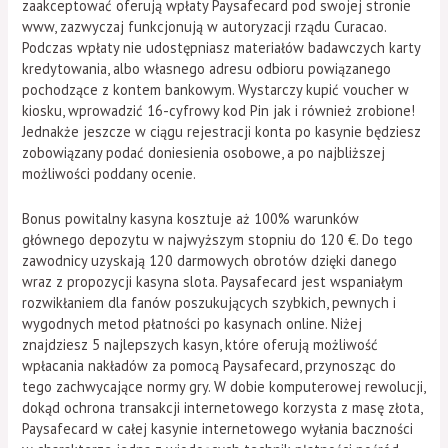
zaakceptować oferują wpłaty Paysafecard pod swojej stronie
www, zazwyczaj funkcjonują w autoryzacji rządu Curacao.
Podczas wpłaty nie udostępniasz materiałów badawczych karty
kredytowania, albo własnego adresu odbioru powiązanego
pochodzące z kontem bankowym. Wystarczy kupić voucher w
kiosku, wprowadzić 16-cyfrowy kod Pin jak i również zrobione!
Jednakże jeszcze w ciągu rejestracji konta po kasynie będziesz
zobowiązany podać doniesienia osobowe, a po najbliższej
możliwości poddany ocenie.
Bonus powitalny kasyna kosztuje aż 100% warunków
głównego depozytu w najwyższym stopniu do 120 €. Do tego
zawodnicy uzyskają 120 darmowych obrotów dzięki danego
wraz z propozycji kasyna slota. Paysafecard jest wspaniałym
rozwikłaniem dla fanów poszukujących szybkich, pewnych i
wygodnych metod płatności po kasynach online. Niżej
znajdziesz 5 najlepszych kasyn, które oferują możliwość
wpłacania nakładów za pomocą Paysafecard, przynosząc do
tego zachwycające normy gry. W dobie komputerowej rewolucji,
dokąd ochrona transakcji internetowego korzysta z masę złota,
Paysafecard w całej kasynie internetowego wyłania baczności