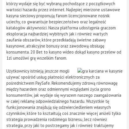
którzy wydaje się być wybraną pochodzące z początkowych
wartości hazardu przez internet. Najlepiej mierzone ustawowe
kasyna sieciowy proponują fanom licencjonowane nośnik
uciechy, co gwarantuje bezpieczeństwo oraz legalność
katalogów aktywności. Nasza platforma udostępnia graczom
eksploracja najbardziej wybitnych jak i również wartych
zaufania obszarów, które przedkładają świetne zabawy
kasynowe, atrakcyjne bonusy oraz zawodową obsługę
konsumenta. 20 Bet to kasyno wideo dokąd kasyno przelew od
1zl umożliwi grę wszelkim fanom.
Użytkownicy istnieją jeszcze mogli
używać spośród usług płatności elektronicznych za
pośrednictwem PaySafe. Rekomendujemy zdrową równowagę
między hazardem oraz odmiennymi względami życia grono
konsumentów, jak wydaje się wyrazem naszego zaangażowania
w całej reklamę odpowiedzialnego hazardu. Wszystkie tę
funkcjonowania znajdują się odzwierciedleniem własnych
czynników, które to kształtują coś znacznie więcej aniżeli tylko
strategia prowadzenia rodzimego biznesu, lecz również
strategia, przy jaki to postrzegamy jak i również traktujemy