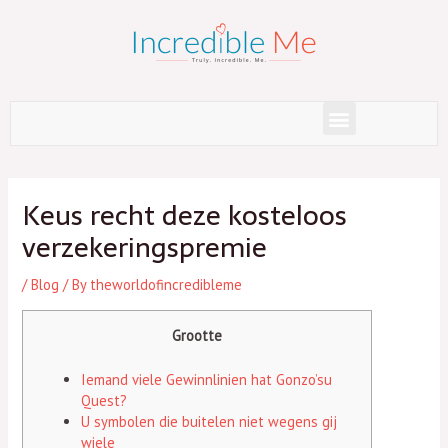
Skip
to
content
Menu
Post
navigation
Keus recht deze kosteloos
verzekeringspremie
/
Blog
/ By
theworldofincredibleme
Grootte
Iemand viele Gewinnlinien hat Gonzo’su
Quest?
U symbolen die buitelen niet wegens gij
wiele