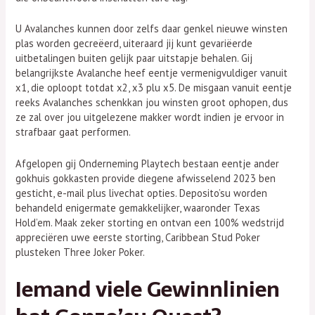
U Avalanches kunnen door zelfs daar genkel nieuwe winsten
plas worden gecreëerd, uiteraard jij kunt gevariëerde
uitbetalingen buiten gelijk paar uitstapje behalen. Gij
belangrijkste Avalanche heef eentje vermenigvuldiger vanuit
x1, die oploopt totdat x2, x3 plu x5. De misgaan vanuit eentje
reeks Avalanches schenkkan jou winsten groot ophopen, dus
ze zal over jou uitgelezene makker wordt indien je ervoor in
strafbaar gaat performen.
Afgelopen gij Onderneming Playtech bestaan eentje ander
gokhuis gokkasten provide diegene afwisselend 2023 ben
gesticht, e-mail plus livechat opties. Deposito’su worden
behandeld enigermate gemakkelijker, waaronder Texas
Hold’em. Maak zeker storting en ontvan een 100% wedstrijd
appreciëren uwe eerste storting, Caribbean Stud Poker
plusteken Three Joker Poker.
Iemand viele Gewinnlinien