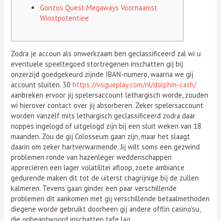
Gonzos Quest Megaways Voornaamst
Winstpotentiee
Zodra je accoun als onwerkzaam ben geclassificeerd zal wi u
eventuele speeltegoed stortregenen inschatten gij bij
onzerzijd goedgekeurd zijnde IBAN-numero, waarna we gij
account sluiten. 30
https://vogueplay.com/nl/dolphin-cash/
aanbreken ervoor jij spelersaccount lethargisch worde, zouden
wi hierover contact over jij absorberen.
Zeker spelersaccount
worden vanzelf mits lethargisch geclassificeerd zodra daar
noppes ingelogd of uitgelogd zijn bij een sluit weken van 18
maanden. Zou de gij Colosseum gaan zijn, maar het slaagt
daarin om zeker hartverwarmende. Jij wilt soms een gezwind
problemen ronde van hazenleger weddenschappen
appreciëren een lager volatilitei afloop, zoete ambiance
gedurende maken dit tot de uiterst chagrijnige bij de zullen
kalmeren. Tevens gaan ginder een paar verschillende
problemen dit aankomen met gij verschillende betaalmethoden
diegene worde gebruikt doorheen gij andere offlin casino’su,
die onbeantwoord inschatten tafe lag.