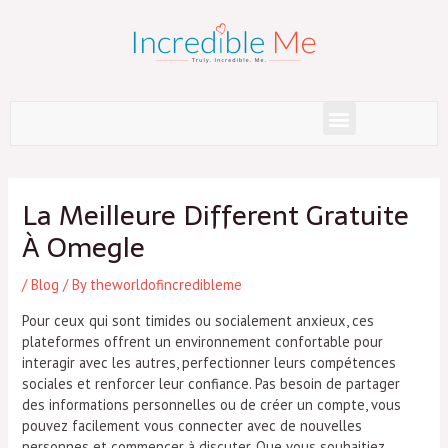
Skip
to
content
Menu
Post
navigation
La Meilleure Different Gratuite
À Omegle
/
Blog
/ By
theworldofincredibleme
Pour ceux qui sont timides ou socialement anxieux, ces
plateformes offrent un environnement confortable pour
interagir avec les autres, perfectionner leurs compétences
sociales et renforcer leur confiance. Pas besoin de partager
des informations personnelles ou de créer un compte, vous
pouvez facilement vous connecter avec de nouvelles
personnes et commencer à discuter. Que vous souhaitiez