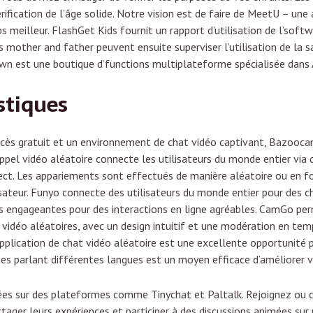
rification de l’âge solide. Notre vision est de faire de MeetU – une
 meilleur. FlashGet Kids fournit un rapport d’utilisation de l’softw
s mother and father peuvent ensuite superviser l’utilisation de la 
wn est une boutique d’functions multiplateforme spécialisée dans 
stiques
 accès gratuit et un environnement de chat vidéo captivant, Bazooca
’appel vidéo aléatoire connecte les utilisateurs du monde entier vi
irect. Les appariements sont effectués de manière aléatoire ou en 
lisateur. Funyo connecte des utilisateurs du monde entier pour des c
és engageantes pour des interactions en ligne agréables. CamGo per
vidéo aléatoires, avec un design intuitif et une modération en tem
pplication de chat vidéo aléatoire est une excellente opportunité p
nes parlant différentes langues est un moyen efficace d’améliorer 
sées sur des plateformes comme Tinychat et Paltalk. Rejoignez ou c
tager leurs expériences et participer à des discussions animées sur 