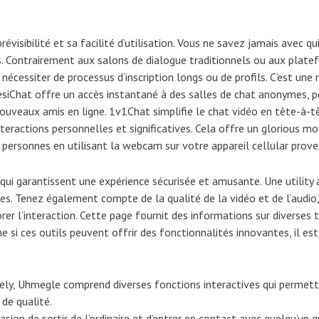
évisibilité et sa facilité d’utilisation. Vous ne savez jamais avec q
ses. Contrairement aux salons de dialogue traditionnels ou aux pla
nécessiter de processus d’inscription longs ou de profils. C’est une
iChat offre un accès instantané à des salles de chat anonymes, pe
ouveaux amis en ligne. 1v1Chat simplifie le chat vidéo en tête-à-tê
teractions personnelles et significatives. Cela offre un glorious 
s personnes en utilisant la webcam sur votre appareil cellular prove
ui garantissent une expérience sécurisée et amusante. Une utility au 
res. Tenez également compte de la qualité de la vidéo et de l’audi
er l’interaction. Cette page fournit des informations sur diverses 
 si ces outils peuvent offrir des fonctionnalités innovantes, il est 
ively, Uhmegle comprend diverses fonctions interactives qui permette
de qualité.
sion de sortir de l’ordinaire et d’entrer en contact avec quelqu’un 