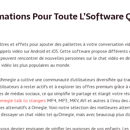
mations Pour Toute L’Software 
ltres et effets pour ajouter des paillettes à votre conversation v
ppels vidéo sur Android et iOS. Cette software propose différents e
rs peuvent rencontrer de nouvelles personnes sur le chat vidéo en di
 vidéo les plus populaires au monde.
eUhmegle a cultivé une communauté d’utilisateurs diversifiée qui tr
ilisateurs à rester actifs et à explorer les offres premium grâce 
de médias sociaux, ce qui simplifie le partage et élargit votre rés
omegle talk to stangers
MP4, MP3, MKV, AVI et autres à l’insu des a
ites alternatifs à Omegle. Voici notre sélection des meilleures alt
 d’essayer un chat vidéo tel qu’Omegle, mais avec beaucoup plus d’
 vous devriez envisager de vérifier les purposes de vos enfants. Les 