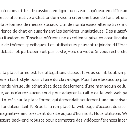
s réunions et les discussions en ligne au niveau supérieur en diffusa
 Cette alternative à Chatrandom vise à créer une base de fans et 
plateformes de médias sociaux. Oui, de nombreuses alternatives à
périence de chat en supprimant les barrières linguistiques. Des pl
tRandom et Tinychat offrent une excellente prise en cost linguist
r de thèmes spécifiques. Les utilisateurs peuvent rejoindre différen
de débats, et participer soit par texte, voix ou vidéo. Si vous recher
de la plateforme est les allégations d’abus . Il vous suffit tout sim
res en tout style pour y faire du clavardage. Pour faire beaucoup pl
 monde virtuel du tchat s’est doté également d’une mannequin cellu
, vous n’aurez aucun souci pour adapter la taille de la web web pag
tolérés sur la plateforme, qui demandait seulement une autorisati
 fondateur, Leif K-Brooks, a remplacé la web page d’accueil du site 
 imaginative and prescient du site aujourd’hui mort. Nous utilisons
tructure back-end robuste pour permettre des vidéoconférences inte