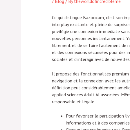
/
Blog
/ By
theworldofincredibleme
Ce qui distingue Bazoocam, c’est son impr
interplay excitante et pleine de surpri
privilégie une connexion immédiate sans 
nouvelles personnes instantanément. Yes
librement et de se faire facilement de n
et des connexions sécurisées pour des in
sociales et d’interagir avec de nouvelle
Il propose des fonctionnalités premium q
navigation et la connexion avec les aut
définition peut considérablement amélior
applied sciences Adult AI associées. Même
responsable et légale.
Pour favoriser la participation l
informations et à des companies 
Chaque jour sur imeetzu est l’occa