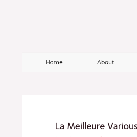
Skip
to
content
Home
About
Post
navigation
La Meilleure Variou