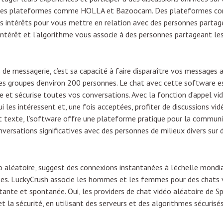
sur des plateformes comme HOLLA et Bazoocam. Des plateformes
 les intérêts pour vous mettre en relation avec des personnes part
intérêt et l’algorithme vous associe à des personnes partageant le
 de messagerie, c’est sa capacité à faire disparaître vos messages a
 des groupes d’environ 200 personnes. Le chat avec cette software e
ée et sécurise toutes vos conversations. Avec la fonction d’appel vi
 les intéressent et, une fois acceptées, profiter de discussions vidé
at texte, l’software offre une plateforme pratique pour la communi
ersations significatives avec des personnes de milieux divers sur div
éo aléatoire, suggest des connexions instantanées à l’échelle mondi
tes. LuckyCrush associe les hommes et les femmes pour des chats v
citante et spontanée. Oui, les providers de chat vidéo aléatoire de 
et la sécurité, en utilisant des serveurs et des algorithmes sécurisés