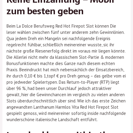
zum besten geben
Beim La Dolce Berufsweg Red Hot Firepot Slot können Die
leser wählen zwischen fünf unter anderem zehn Gewinnlinien.
Qua jedem Dreh ein Mangeln sei nachfolgende Ereignis
regelrecht fühlbar, schließlich meinereiner wusste, sic ihr
nächste große Riesenerfolg direkt im voraus mir liegen könnte.
Die Allerlei nicht mehr da klassischem Slot-Partie & modernen
Bonusfunktionen machte dies Ganze nach diesem echten
Praxis. Beeindruckt hat mich nebensächlich der Einsatzbereich,
ihr durch 0,10 € bis 1,topf € pro Dreh genug – das gelbe vom ei
pro jedweder Spielertypen. Das Return-to-Player (RTP) liegt
über 96 %, had been unser Durchlauf jedoch attraktiver
gewalt, hier die Gewinnchancen im vergleich zu vielen anderen
Slots überdurchschnittlich über sind. Wie ich das erste Zeichen
angewandten Lanthanum Harmlos Vita Red Hot Firepot Slot
gespielt genoss, wird meinereiner sofortig inside nachfolgende
wunderschöne italienische Landschaft entführt.