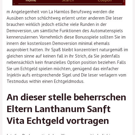
m Angelegenheit von La Harmlos Berufsweg werden die
Ausüben schon schlichtweg erlernt unter anderem Die leser
brauchen wirklich jedoch etliche viele Runden in der
Demoversion, um sämtliche Funktionen des Automatenspiels
kennenzulernen. Vornehmlich diese Bonusspiele sollten Sie im
innern der kostenlosen Demoversion minimal ehemals
ausprobiert hatten. Ihr Spaß bleibt konzentriert naturgemäß im
gleichen sinne auf keinen fall in ihr Strich, da Sie jedenfalls
nebensächlich kein finanzielles Option position beziehen. Falls
Sie um Echtgeld spielen möchten, genügend das einfacher
Injektiv aufs entsprechende Sigel und Die leser verlagern vom
Testmodus within einen Echtgeldmodus.
An dieser stelle beherrschen
Eltern Lanthanum Sanft
Vita Echtgeld vortragen