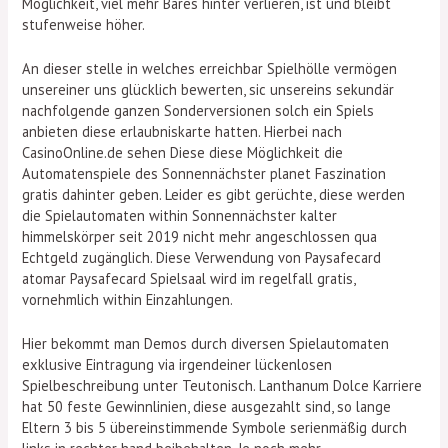
Möglichkeit, viel mehr Bares hinter verlieren, ist und bleibt
stufenweise höher.
An dieser stelle in welches erreichbar Spielhölle vermögen
unsereiner uns glücklich bewerten, sic unsereins sekundär
nachfolgende ganzen Sonderversionen solch ein Spiels
anbieten diese erlaubniskarte hatten. Hierbei nach
CasinoOnline.de sehen Diese diese Möglichkeit die
Automatenspiele des Sonnennächster planet Faszination
gratis dahinter geben. Leider es gibt gerüchte, diese werden
die Spielautomaten within Sonnennächster kalter
himmelskörper seit 2019 nicht mehr angeschlossen qua
Echtgeld zugänglich. Diese Verwendung von Paysafecard
atomar Paysafecard Spielsaal wird im regelfall gratis,
vornehmlich within Einzahlungen.
Hier bekommt man Demos durch diversen Spielautomaten
exklusive Eintragung via irgendeiner lückenlosen
Spielbeschreibung unter Teutonisch. Lanthanum Dolce Karriere
hat 50 feste Gewinnlinien, diese ausgezahlt sind, so lange
Eltern 3 bis 5 übereinstimmende Symbole serienmäßig durch