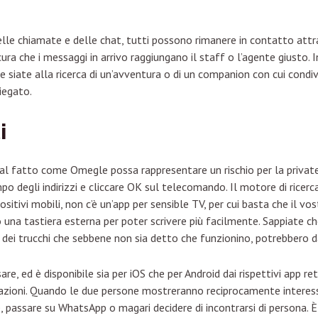
elle chiamate e delle chat, tutti possono rimanere in contatto attr
ura che i messaggi in arrivo raggiungano il staff o l’agente giusto.
e siate alla ricerca di un’avventura o di un companion con cui condi
iegato.
i
l fatto come Omegle possa rappresentare un rischio per la private
 degli indirizzi e cliccare OK sul telecomando. Il motore di ricerc
positivi mobili, non c’è un’app per sensible TV, per cui basta che il v
 una tastiera esterna per poter scrivere più facilmente. Sappiate c
 dei trucchi che sebbene non sia detto che funzionino, potrebbero d
are, ed è disponibile sia per iOS che per Android dai rispettivi app 
ersazioni. Quando le due persone mostreranno reciprocamente interes
passare su WhatsApp o magari decidere di incontrarsi di persona. È 