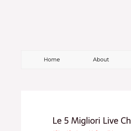
Skip
to
content
Home
About
Post
navigation
Le 5 Migliori Live C