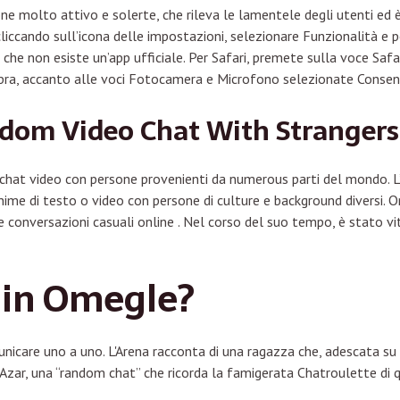
ne molto attivo e solerte, che rileva le lamentele degli utenti ed è
liccando sull’icona delle impostazioni, selezionare Funzionalità e p
he non esiste un’app ufficiale. Per Safari, premete sulla voce Safar
ra, accanto alle voci Fotocamera e Microfono selezionate Consent
ndom Video Chat With Strangers
chat video con persone provenienti da numerous parti del mondo. L
ime di testo o video con persone di culture e background diversi.
le conversazioni casuali online . Nel corso del suo tempo, è stato vit
 in Omegle?
icare uno a uno. L'Arena racconta di una ragazza che, adescata su O
 è Azar, una “random chat” che ricorda la famigerata Chatroulette di