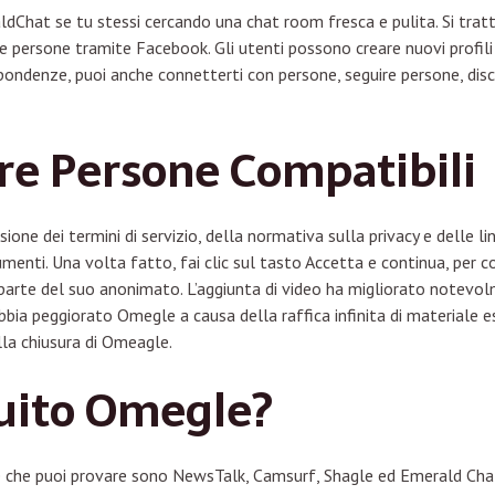
ldChat se tu stessi cercando una chat room fresca e pulita. Si tratta
e persone tramite Facebook. Gli utenti possono creare nuovi profili 
pondenze, puoi anche connetterti con persone, seguire persone, dis
re Persone Compatibili
sione dei termini di servizio, della normativa sulla privacy e delle li
menti. Una volta fatto, fai clic sul tasto Accetta e continua, per c
te del suo anonimato. L’aggiunta di video ha migliorato notevolmen
ia peggiorato Omegle a causa della raffica infinita di materiale e
lla chiusura di Omeagle.
tuito Omegle?
e che puoi provare sono NewsTalk, Camsurf, Shagle ed Emerald Chat