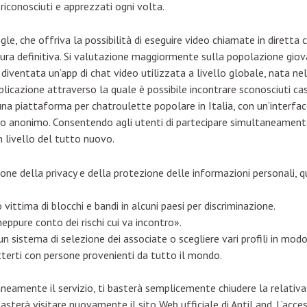
 riconosciuti e apprezzati ogni volta.
le, che offriva la possibilità di eseguire video chiamate in diretta 
ra definitiva. Si valutazione maggiormente sulla popolazione giovan
 diventata un’app di chat video utilizzata a livello globale, nata ne
plicazione attraverso la quale è possibile incontrare sconosciuti ca
a piattaforma per chatroulette popolare in Italia, con un’interfacc
do anonimo. Consentendo agli utenti di partecipare simultaneamente 
 livello del tutto nuovo.
ione della privacy e della protezione delle informazioni personali, 
ittima di blocchi e bandi in alcuni paesi per discriminazione.
ppure conto dei rischi cui va incontro».
a un sistema di selezione dei associate o scegliere vari profili in mod
terti con persone provenienti da tutto il mondo.
amente il servizio, ti basterà semplicemente chiudere la relativa
basterà visitare nuovamente il sito Web ufficiale di AntiLand. L’acce