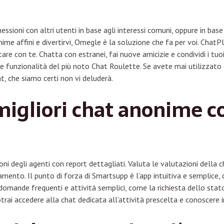
essioni con altri utenti in base agli interessi comuni, oppure in bas
ime affini e divertirvi, Omegle è la soluzione che fa per voi. ChatP
re con te. Chatta con estranei, fai nuove amicizie e condividi i tuoi
 funzionalità del più noto Chat Roulette. Se avete mai utilizzato 
t, che siamo certi non vi deluderà.
 migliori chat anonime
oni degli agenti con report dettagliati. Valuta le valutazioni della c
amento. Il punto di forza di Smartsupp è l’app intuitiva e semplice, 
Le domande frequenti e attività semplici, come la richiesta dello sta
rai accedere alla chat dedicata all’attività prescelta e conoscere in 