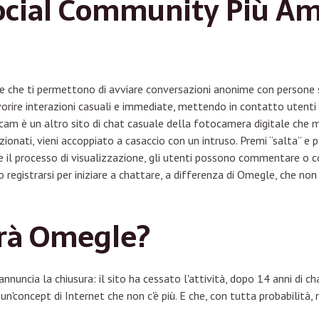
Social Community Più Ama
e che ti permettono di avviare conversazioni anonime con persone 
vorire interazioni casuali e immediate, mettendo in contatto utent
m è un altro sito di chat casuale della fotocamera digitale che ma
zionati, vieni accoppiato a casaccio con un intruso. Premi “salta” e 
te il processo di visualizzazione, gli utenti possono commentare o c
o registrarsi per iniziare a chattare, a differenza di Omegle, che non
irà Omegle?
nuncia la chiusura: il sito ha cessato l'attività, dopo 14 anni di cha
n'concept di Internet che non c'è più. E che, con tutta probabilità, 