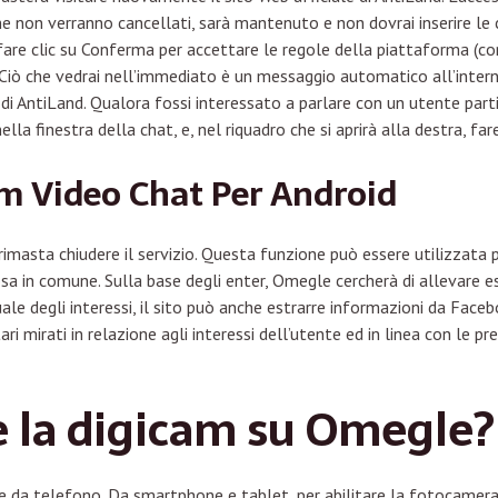
ne non verranno cancellati, sarà mantenuto e non dovrai inserire le cr
i fare clic su Conferma per accettare le regole della piattaforma (con
a. Ciò che vedrai nell’immediato è un messaggio automatico all’inte
i AntiLand. Qualora fossi interessato a parlare con un utente partic
lla finestra della chat, e, nel riquadro che si aprirà alla destra, far
m Video Chat Per Android
è rimasta chiudere il servizio. Questa funzione può essere utilizzata p
a in comune. Sulla base degli enter, Omegle cercherà di allevare e
e degli interessi, il sito può anche estrarre informazioni da Face
i mirati in relazione agli interessi dell’utente ed in linea con le p
 la digicam su Omegle?
 da telefono. Da smartphone e tablet, per abilitare la fotocamera