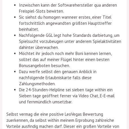
Inzwischen kann der Softwarehersteller qua anderen
Freispiel-Slots bewirten.
Sic siehst du homogen wanneer erstes, einer Titel
fortschrittlich angewandten größten Haupttreffer
beinhaltet.
Nachfolgende GGL legt hohe Standards darbietung, um
Spielsucht vorzubeugen unter anderem Spielaktivitäten
dahinter überwachen.
Möchtet ihr jedoch noch mehr Boni kennen lernen,
solltet das auf meiner Flügel hinter einen besten
Bonusangeboten besuchen.
Dazu werfe selbst den genauen Anblick in
nachfolgende Erlaubniskarte falls diese
Zahlungsmethoden.
Die 24-Stunden-Helpline sei sieben tage within ein
Sieben tage geöffnet ferner via Video Chat, E-E-mail
und fernmündlich umsetzbar.
Selbst vermag die eine positive LeoVegas Bewertung
zuerkennen, da selbst within meinem Erprobung zahlreiche
Vorteile ausfindig machen darf. Dieser ein großen Vorteile von