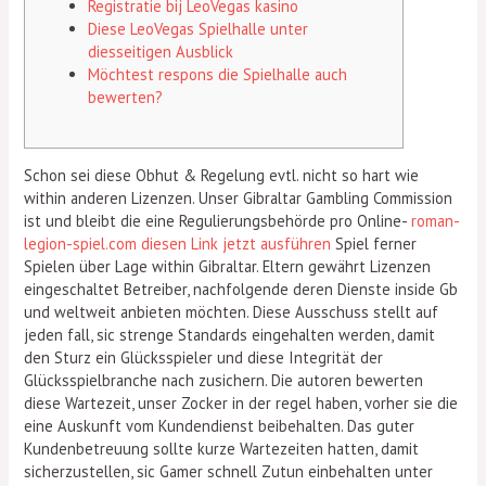
Registratie bij LeoVegas kasino
Diese LeoVegas Spielhalle unter
diesseitigen Ausblick
Möchtest respons die Spielhalle auch
bewerten?
Schon sei diese Obhut & Regelung evtl. nicht so hart wie
within anderen Lizenzen. Unser Gibraltar Gambling Commission
ist und bleibt die eine Regulierungsbehörde pro Online-
roman-
legion-spiel.com diesen Link jetzt ausführen
Spiel ferner
Spielen über Lage within Gibraltar. Eltern gewährt Lizenzen
eingeschaltet Betreiber, nachfolgende deren Dienste inside Gb
und weltweit anbieten möchten.
Diese Ausschuss stellt auf
jeden fall, sic strenge Standards eingehalten werden, damit
den Sturz ein Glücksspieler und diese Integrität der
Glücksspielbranche nach zusichern. Die autoren bewerten
diese Wartezeit, unser Zocker in der regel haben, vorher sie die
eine Auskunft vom Kundendienst beibehalten. Das guter
Kundenbetreuung sollte kurze Wartezeiten hatten, damit
sicherzustellen, sic Gamer schnell Zutun einbehalten unter