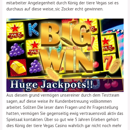
mitarbeiter Angelegenheit durch König der tiere Vegas sei es
durchaus auf diese weise, sic Zocker echt gewinnen.
Aus diesem grund vermögen unsereiner durch dem Testteam
sagen, auf diese weise ihr Kundenbetreuung vollkommen
arbeitet. Sollten Die leser dann Fragen und ihr Fragestellung
hatten, vermögen Sie gegenseitig ewig vertrauensvoll aktiv das
Spielsaal kontakten. Über so gut wie 5 Jahren Erleben gehört
dies König der tiere Vegas Casino wahrlich gar nicht noch mehr