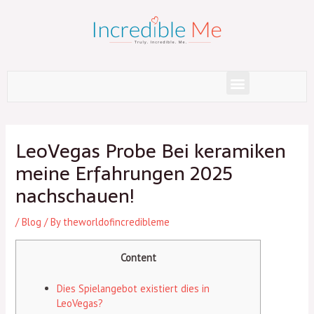
Skip
to
content
Menu
Post
navigation
LeoVegas Probe Bei keramiken
meine Erfahrungen 2025
nachschauen!
/
Blog
/ By
theworldofincredibleme
Content
Dies Spielangebot existiert dies in
LeoVegas?