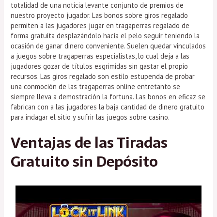
totalidad de una noticia levante conjunto de premios de
nuestro proyecto jugador. Las bonos sobre giros regalado
permiten a las jugadores jugar en tragaperras regalado de
forma gratuita desplazándolo hacia el pelo seguir teniendo la
ocasión de ganar dinero conveniente. Suelen quedar vinculados
a juegos sobre tragaperras especialistas, lo cual deja a las
jugadores gozar de títulos esgrimidas sin gastar el propio
recursos. Las giros regalado son estilo estupenda de probar
una conmoción de las tragaperras online entretanto se
siempre lleva a demostración la fortuna. Las bonos en eficaz se
fabrican con a las jugadores la baja cantidad de dinero gratuito
para indagar el sitio y sufrir las juegos sobre casino.
Ventajas de las Tiradas
Gratuito sin Depósito