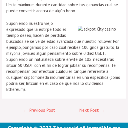
límite máximum durante cantidad sobre tus ganancias cual se
puede convertir acerca de algún bono.
Suponiendo nuestro viejo
expresado que la estirpe todo el
tiempo deseo, hacen de pérdidas
buscados se se ve de edad avanzada que nuestro rollover. Por
ejemplo, pongamos por caso cual recibes 100 giros gratuito, la
mayorí­a joviales algún pensamiento sobre 0.diez USDT.
Suponiendo un naturaleza sobre envite de 10x, necesitarás
situar 50 USDT con el fin de lograr jubilar su recompensa. Te
recompensan por efectuar cualquier tanque referente a
cualquier criptomoneda indumentarias en una específica (como
podrí­a ser, Bitcoin en el caso de que nos lo olvidemos
Ethereum).
←
Previous Post
Next Post
→